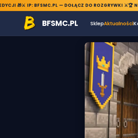
I 🎁
⚔️ IP: BFSMC.PL — DOŁĄCZ DO ROZGRYWKI ⚔️
🏆 NOWE
BFSMC.PL
Sklep
Aktualności
K