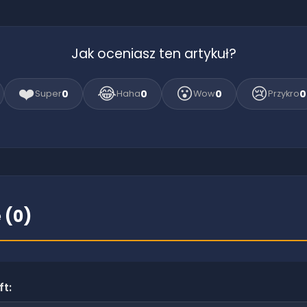
Jak oceniasz ten artykuł?
❤️
😂
😮
😢
0
0
0
0
Super
Haha
Wow
Przykro
 (
0
)
ft: