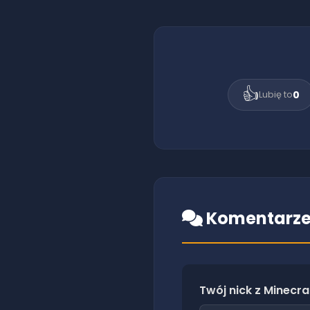
👍
0
Lubię to
Komentarze
Twój nick z Minecra