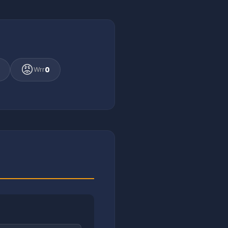
😡
0
Wrr