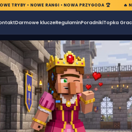
 TRYBY • NOWE RANGI • NOWA PRZYGODA 🏆
🔥 NOWA
ontakt
Darmowe klucze
Regulamin
Poradniki
Topka Grac