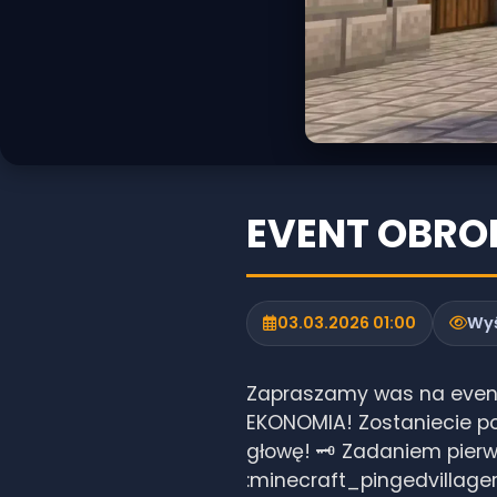
EVENT OBRO
03.03.2026 01:00
Wyś
Zapraszamy was na event 
EKONOMIA! Zostaniecie po
głowę! 🗝️ Zadaniem pierw
:minecraft_pingedvillage