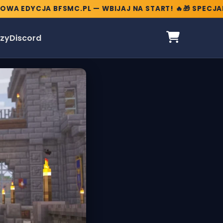
 EDYCJA BFSMC.PL — WBIJAJ NA START! 🔥
🎁 SPECJALNE 
zy
Discord