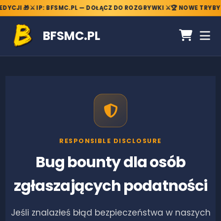
YCJI 🎁
⚔️ IP: BFSMC.PL — DOŁĄCZ DO ROZGRYWKI ⚔️
🏆 NOWE TRYBY •
BFSMC.PL
RESPONSIBLE DISCLOSURE
Bug bounty dla osób
zgłaszających podatności
Jeśli znalazłeś błąd bezpieczeństwa w naszych