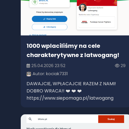
1000 wplaciliśmy na cele
charakterytywne z latwogang!
25.04.2026 23:52
29
Autor:
kociak7331
DAWAJCIE, WPŁACAJCIE RAZEM Z NAMI!
DOBRO WRACA!! ❤️ ❤️ ❤️
https://www.siepomaga.pl/latwogang