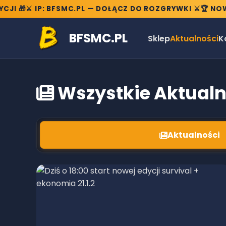
 IP: BFSMC.PL — DOŁĄCZ DO ROZGRYWKI ⚔️
🏆 NOWE TRYBY 
BFSMC.PL
Sklep
Aktualności
K
Wszystkie Aktualn
Aktualności