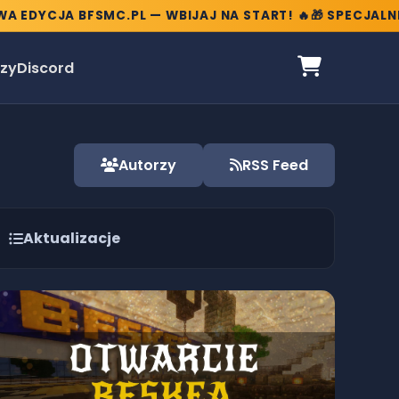
 BFSMC.PL — WBIJAJ NA START! 🔥
🎁 SPECJALNE BONUSY
zy
Discord
Autorzy
RSS Feed
Aktualizacje