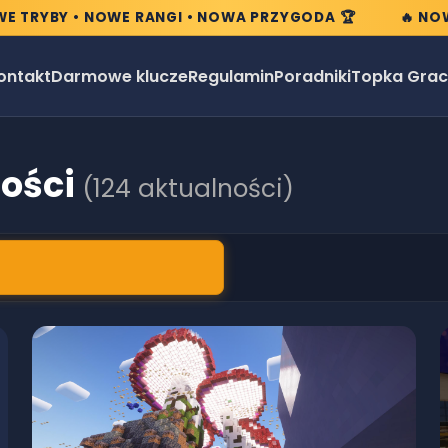
• NOWE RANGI • NOWA PRZYGODA 🏆
🔥 NOWA EDYCJA
ontakt
Darmowe klucze
Regulamin
Poradniki
Topka Grac
ości
(
124
aktualności
)