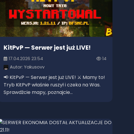
KitPvP — Serwer jest już LIVE!
17.04.2026 23:54
14
Autor:
Yakusovv
📢 KitPvP — Serwer jest już LIVE! ⚔️ Mamy to!
Tryb KitPvP właśnie ruszył i czeka na Was.
Sprawdźcie mapy, poznajcie...