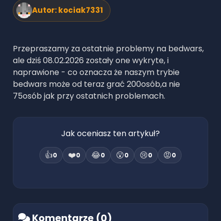
Autor:
kociak7331
Przepraszamy za ostatnie problemy na bedwars,
ale dziś 08.02.2026 zostały one wykryte, i
naprawione - co oznacza że naszym trybie
bedwars może od teraz grać 200osób,a nie
75osób jak przy ostatnich problemach.
Jak oceniasz ten artykuł?
👍
❤️
😂
😮
😢
😡
0
0
0
0
0
0
Komentarze (
0
)