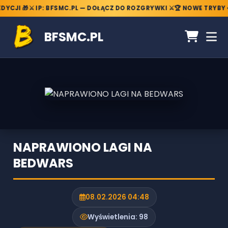
YCJI 🎁
⚔️ IP: BFSMC.PL — DOŁĄCZ DO ROZGRYWKI ⚔️
🏆 NOWE TRYBY 
BFSMC.PL
NAPRAWIONO LAGI NA
BEDWARS
08.02.2026 04:48
Wyświetlenia:
98