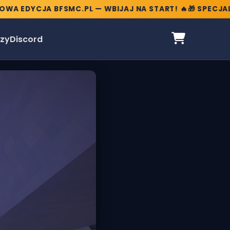
 EDYCJA BFSMC.PL — WBIJAJ NA START! 🔥
🎁 SPECJALNE
zy
Discord