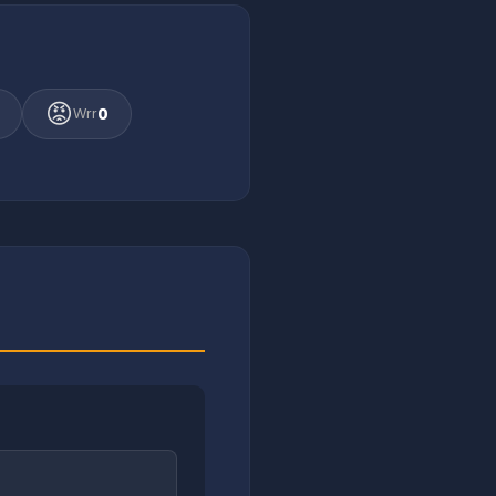
😡
0
Wrr