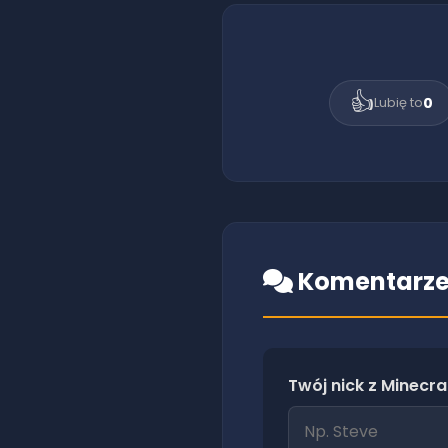
👍
0
Lubię to
Komentarze
Twój nick z Minecra