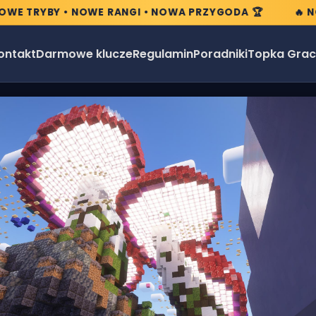
 TRYBY • NOWE RANGI • NOWA PRZYGODA 🏆
🔥 NOWA
ontakt
Darmowe klucze
Regulamin
Poradniki
Topka Grac