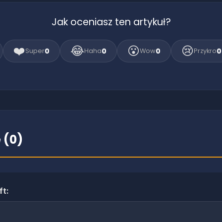
Jak oceniasz ten artykuł?
❤️
😂
😮
😢
0
0
0
0
Super
Haha
Wow
Przykro
 (
0
)
ft: