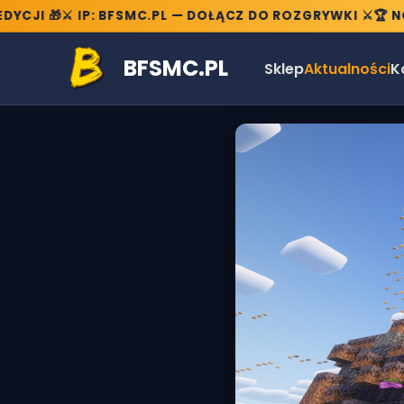
JI 🎁
⚔️ IP: BFSMC.PL — DOŁĄCZ DO ROZGRYWKI ⚔️
🏆 NOWE
BFSMC.PL
Sklep
Aktualności
K