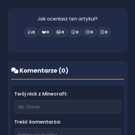
Jak oceniasz ten artykuł?
👍
❤️
😂
😮
😢
😡
0
0
0
0
0
0
Komentarze (
0
)
Twój nick z Minecraft:
Treść komentarza: