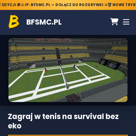
DYCJI 🎁
⚔️ IP: BFSMC.PL — DOŁĄCZ DO ROZGRYWKI ⚔️
🏆 NOWE TRYBY
BFSMC.PL
Zagraj w tenis na survival bez
eko