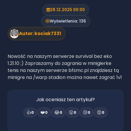
28.12.2025 00:00
Wyświetlenia:
136
Autor:
kociak7331
Nowość na naszym serwerze survival bez eko
1.21.10 ;) Zapraszamy do zagrania w minigierke
tenis na naszym serwerze bfsmc.pl znajdziesz tą
minigre na /warp stadion można nawet zagrać 1v1
Jak oceniasz ten artykuł?
👍
❤️
😂
😮
😢
😡
0
0
0
0
0
0