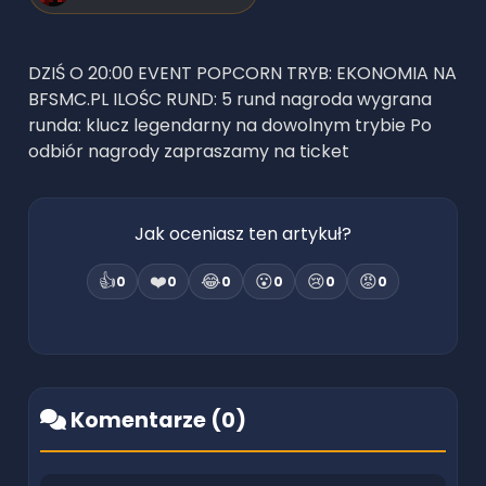
DZIŚ O 20:00 EVENT POPCORN TRYB: EKONOMIA NA
BFSMC.PL ILOŚC RUND: 5 rund nagroda wygrana
runda: klucz legendarny na dowolnym trybie Po
odbiór nagrody zapraszamy na ticket
Jak oceniasz ten artykuł?
👍
❤️
😂
😮
😢
😡
0
0
0
0
0
0
Komentarze (
0
)