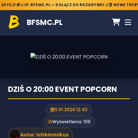
EDYCJI 🎁
⚔️ IP: BFSMC.PL — DOŁĄCZ DO ROZGRYWKI ⚔️
🏆 NOWE TRYBY
BFSMC.PL
DZIŚ O 20:00 EVENT POPCORN
11.01.2026 12:43
Wyświetlenia:
106
Autor:
ichbinmikus