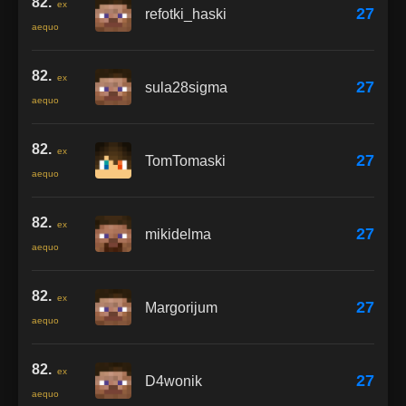
82.
ex
27
refotki_haski
aequo
82.
ex
27
sula28sigma
aequo
82.
ex
27
TomTomaski
aequo
82.
ex
27
mikidelma
aequo
82.
ex
27
Margorijum
aequo
82.
ex
27
D4wonik
aequo