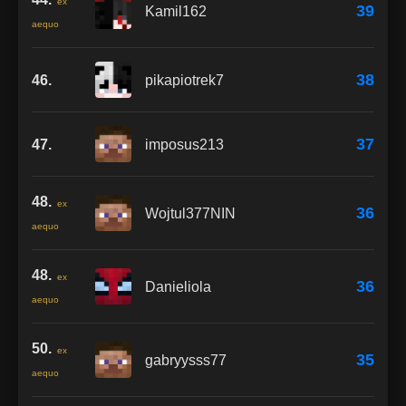
ex
39
Kamil162
aequo
38
46.
pikapiotrek7
37
47.
imposus213
48.
ex
36
Wojtul377NIN
aequo
48.
ex
36
Danieliola
aequo
50.
ex
35
gabryysss77
aequo