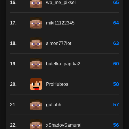
65
16.
wp_me_piksel
64
17.
miki11122345
63
18.
simon777lot
60
19.
butelka_paprka2
58
20.
ProHubros
57
21.
gufiahh
56
22.
xShadovSamuraii