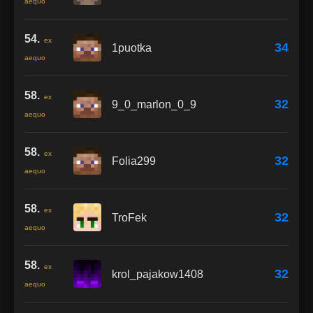
aequo
54.
ex
34
1puotka
aequo
58.
ex
32
9_0_marlon_0_9
aequo
58.
ex
32
Folia299
aequo
58.
ex
32
TroFek
aequo
58.
ex
32
krol_pajakow1408
aequo