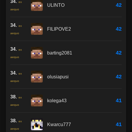
34.
ex
42
ULINTO
aequo
34.
ex
42
FILIPOVE2
aequo
34.
ex
42
barting2081
aequo
34.
ex
42
olusiapusi
aequo
38.
ex
41
kolega43
aequo
38.
ex
41
Kwarcu777
aequo