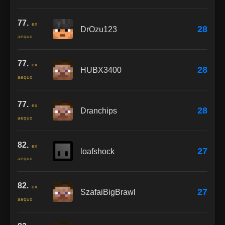
77.
ex
28
DrOzu123
aequo
77.
ex
28
HUBX3400
aequo
77.
ex
28
Dranchips
aequo
82.
ex
27
loafshock
aequo
82.
ex
27
SzafaiBigBrawl
aequo