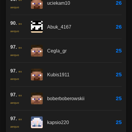
26
uciekam10
aequo
90.
ex
26
Abuk_4167
aequo
97.
ex
25
Cegla_gr
aequo
97.
ex
25
Kubis1911
aequo
97.
ex
25
boberboberowskii
aequo
97.
ex
25
kapsio220
aequo