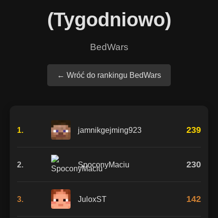
(Tygodniowo)
BedWars
← Wróć do rankingu BedWars
239
1.
jamnikgejming923
230
2.
SpoconyMaciu
142
3.
JuloxST