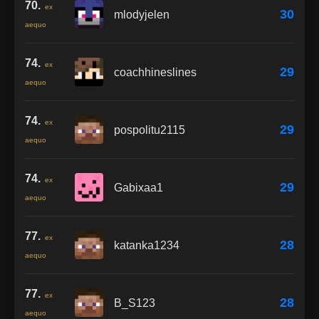
70.
ex
30
mlodyjelen
aequo
74.
ex
29
coachhineslines
aequo
74.
ex
29
pospolitu2115
aequo
74.
ex
29
Gabixaa1
aequo
77.
ex
28
katanka1234
aequo
77.
ex
28
B_S123
aequo