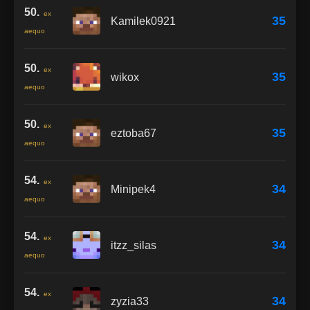
50.
ex
35
Kamilek0921
aequo
50.
ex
35
wikox
aequo
50.
ex
35
eztoba67
aequo
54.
ex
34
Minipek4
aequo
54.
ex
34
itzz_silas
aequo
54.
ex
34
zyzia33