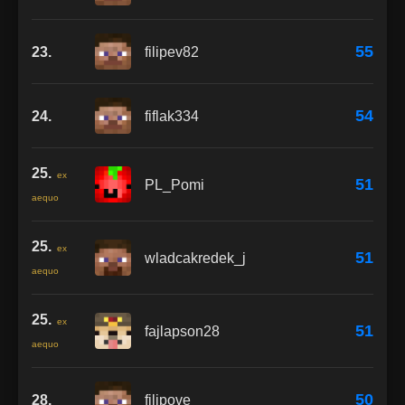
55
23.
filipev82
54
24.
fiflak334
25.
ex
51
PL_Pomi
aequo
25.
ex
51
wladcakredek_j
aequo
25.
ex
51
fajlapson28
aequo
50
28.
filipove