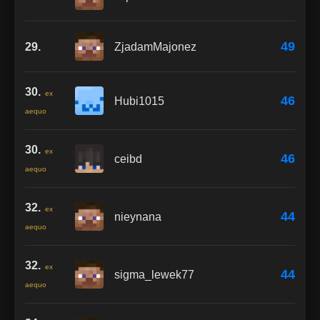
49
29.
ZjadamMajonez
30.
ex
46
Hubi1015
aequo
30.
ex
46
ceibd
aequo
32.
ex
44
nieynana
aequo
32.
ex
44
sigma_lewek77
aequo