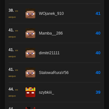
38.
ex
41
WOjanek_910
aequo
41.
ex
40
Mamba__286
aequo
41.
ex
40
dimitri21111
aequo
41.
ex
40
StalowaRuraV56
aequo
44.
ex
39
szybkiii_
aequo
44.