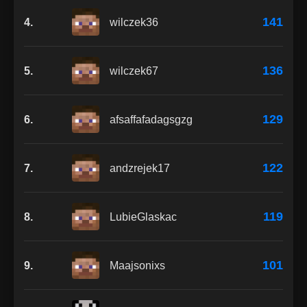
141
4.
wilczek36
136
5.
wilczek67
129
6.
afsaffafadagsgzg
122
7.
andzrejek17
119
8.
LubieGlaskac
101
9.
Maajsonixs