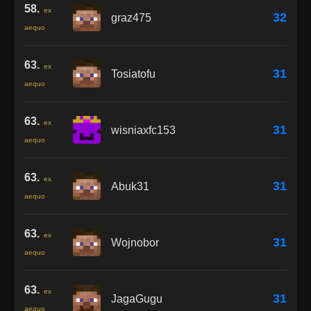
58.
ex
32
graz475
aequo
63.
ex
31
Tosiatofu
aequo
63.
ex
31
wisniaxfc153
aequo
63.
ex
31
Abuk31
aequo
63.
ex
31
Wojnobor
aequo
63.
ex
31
JagaGugu
aequo