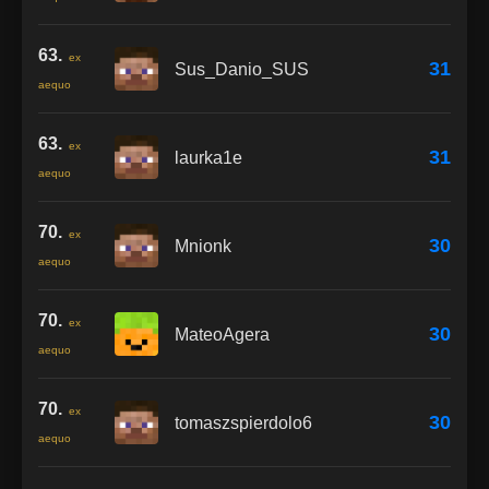
63.
ex
31
Sus_Danio_SUS
aequo
63.
ex
31
laurka1e
aequo
70.
ex
30
Mnionk
aequo
70.
ex
30
MateoAgera
aequo
70.
ex
30
tomaszspierdolo6
aequo