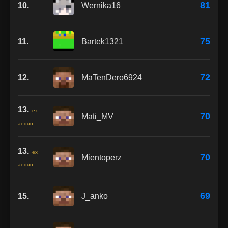
81
10.
Wernika16
75
11.
Bartek1321
72
12.
MaTenDero6924
13.
ex
70
Mati_MV
aequo
13.
ex
70
Mientoperz
aequo
69
15.
J_anko