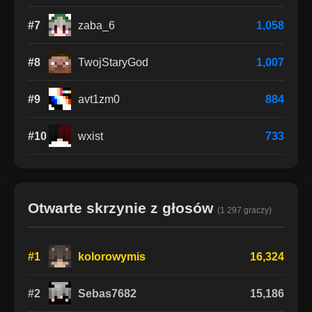
#7
zaba_6
1,058
#8
TwojStaryGod
1,007
#9
avt1zm0
884
#10
wxist
733
Otwarte skrzynie z głosów
(1 297 graczy)
#1
kolorowymis
16,324
#2
Sebas7682
15,186