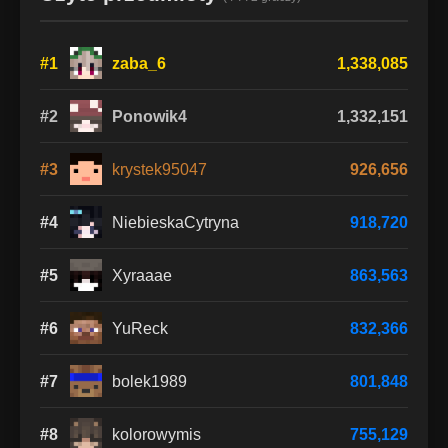
#1
zaba_6
1,338,085
#2
Ponowik4
1,332,151
#3
krystek95047
926,656
#4
NiebieskaCytryna
918,720
#5
Xyraaae
863,563
#6
YuReck
832,366
#7
bolek1989
801,848
#8
kolorowymis
755,129