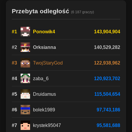
Przebyta odległość
(6 187 graczy)
#1
Ponowik4
143,904,904
#2
Orksianna
140,529,282
#3
TwojStaryGod
122,938,962
#4
zaba_6
120,923,702
#5
Druidamus
115,504,654
#6
bolek1989
97,743,186
#7
krystek95047
95,581,688