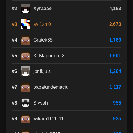
#2
Xyraaae
4,183
#3
avt1zm0
2,673
#4
Gratek35
1,789
#5
X_Magoooo_X
1,691
#6
jbnfkjuis
1,264
#7
babatundemaciu
1,117
#8
Siyyah
955
#9
wiliam1111111
925