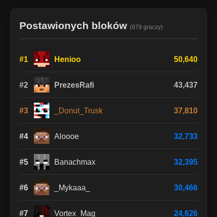
Postawionych bloków
(979 graczy)
#1
Henioo
50,640
#2
PrezesRafi
43,437
#3
_Donut_Trusk
37,810
#4
Aloooe
32,733
#5
Banachmax
32,395
#6
_Mykaaa_
30,466
#7
Vortex_Mag
24,626