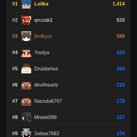
#1
Lolika
1,414
#2
qrczak2
926
#3
jbnfkjuis
589
#4
Youlya
424
#5
Druidamus
324
#6
devilheartz
215
#7
Naciula6767
175
#8
Misiek099
137
#9
Sebas7682
134