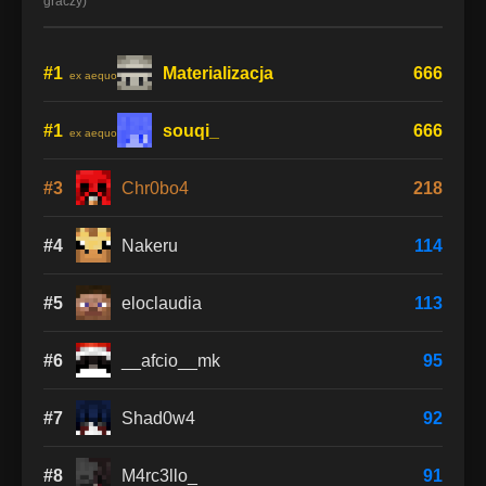
graczy)
#1
Materializacja
666
ex aequo
#1
souqi_
666
ex aequo
#3
Chr0bo4
218
#4
Nakeru
114
#5
eloclaudia
113
#6
__afcio__mk
95
#7
Shad0w4
92
#8
M4rc3llo_
91