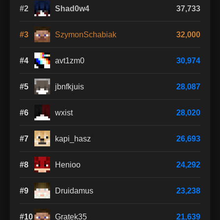
#2
Shad0w4
37,733
#3
SzymonSchabiak
32,000
#4
avt1zm0
30,974
#5
jbnfkjuis
28,087
#6
wxist
28,020
#7
kapi_hasz
26,693
#8
Henioo
24,292
#9
Druidamus
23,238
#10
Gratek35
21,639