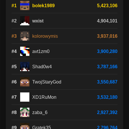
#1
bolek1989
5,423,106
#2
wxist
4,904,101
#3
kolorowymis
3,937,016
#4
avt1zm0
3,900,280
#5
Shad0w4
3,787,166
#6
TwojStaryGod
3,550,687
#7
XD1RuMon
3,532,180
#8
zaba_6
2,927,392
#9
Gratek35
2,796,764