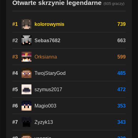
Otwarte skrzynie legendarne
(605 graczy)
#1
kolorowymis
739
#2
Sebas7682
663
#3
Orksianna
599
#4
TwojStaryGod
485
#5
szymus2017
472
#6
Magio003
353
#7
Zyzyk13
343