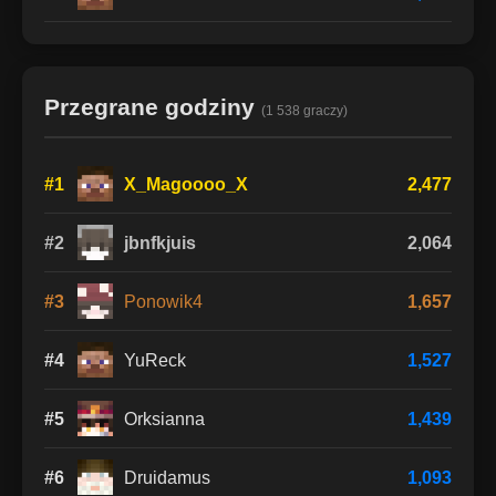
Przegrane godziny
(1 538 graczy)
#1
X_Magoooo_X
2,477
#2
jbnfkjuis
2,064
#3
Ponowik4
1,657
#4
YuReck
1,527
#5
Orksianna
1,439
#6
Druidamus
1,093