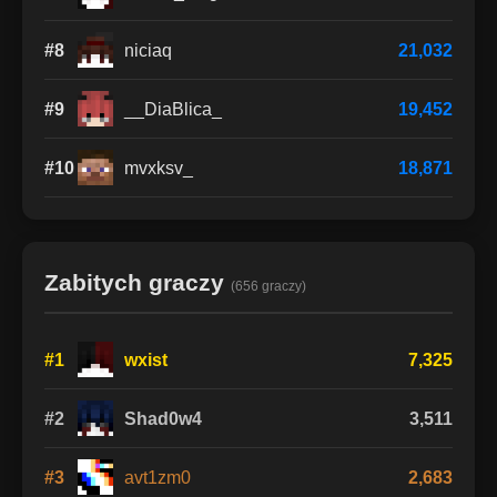
#8
niciaq
21,032
#9
__DiaBlica_
19,452
#10
mvxksv_
18,871
Zabitych graczy
(656 graczy)
#1
wxist
7,325
#2
Shad0w4
3,511
#3
avt1zm0
2,683