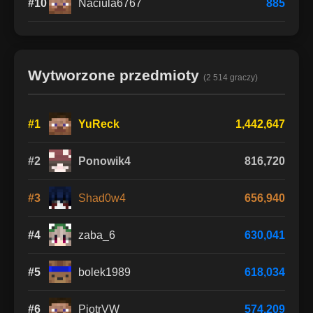
#10
Naciula6767
885
Wytworzone przedmioty
(2 514 graczy)
#1
YuReck
1,442,647
#2
Ponowik4
816,720
#3
Shad0w4
656,940
#4
zaba_6
630,041
#5
bolek1989
618,034
#6
PjotrVW
574,209