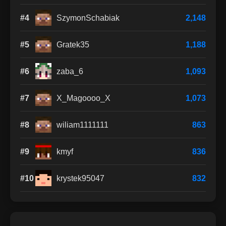
#4
SzymonSchabiak
2,148
#5
Gratek35
1,188
#6
zaba_6
1,093
#7
X_Magoooo_X
1,073
#8
wiliam1111111
863
#9
kmyf
836
#10
krystek95047
832