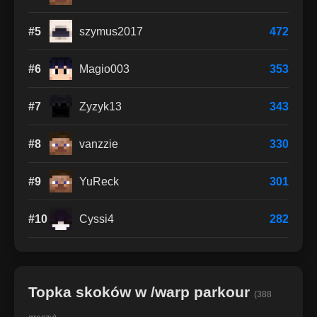
#5
szymus2017
472
#6
Magio003
353
#7
Zyzyk13
343
#8
vanzzie
330
#9
YuReck
301
#10
Cyssi4
282
Topka skoków w /warp parkour
(388