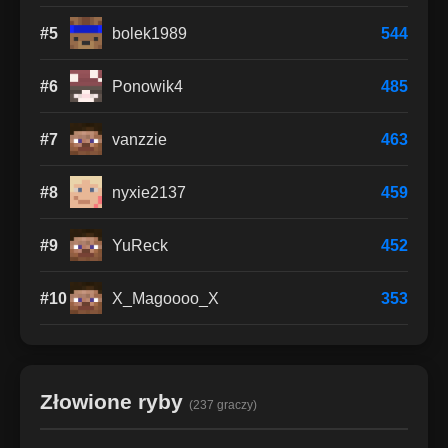
#5
bolek1989
544
#6
Ponowik4
485
#7
vanzzie
463
#8
nyxie2137
459
#9
YuReck
452
#10
X_Magoooo_X
353
Złowione ryby
(237 graczy)