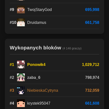
#9
TwojStaryGod
695,998
#10
Druidamus
661,758
Wykopanych bloków
(4 146 graczy)
#1
Ponowik4
1,029,712
#2
zaba_6
798,974
#3
NiebieskaCytryna
732,059
#4
krystek95047
661,608