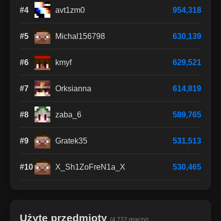
#4
avt1zm0
954,318
#5
Michal156798
630,139
#6
kmyf
629,521
#7
Orksianna
614,819
#8
zaba_6
589,765
#9
Gratek35
531,513
#10
X_Sh1ZoFreN1a_X
530,465
Użyte przedmioty
(4 772 graczy)