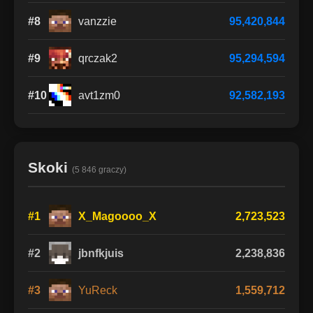
#8
vanzzie
95,420,844
#9
qrczak2
95,294,594
#10
avt1zm0
92,582,193
Skoki
(5 846 graczy)
#1
X_Magoooo_X
2,723,523
#2
jbnfkjuis
2,238,836
#3
YuReck
1,559,712