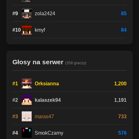
#9
zola2424
85
#10
kmyf
84
Głosy na serwer
(358 graczy)
#1
Orksianna
1,200
#2
kalaszek94
1,191
#3
maras47
733
#4
SmokCzarny
576