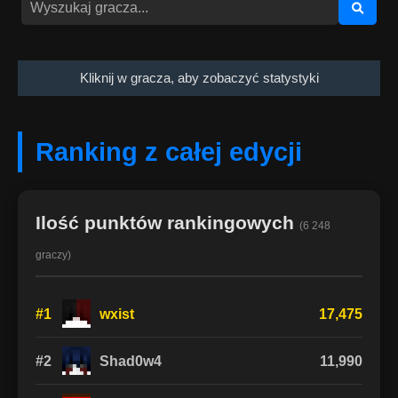
Kliknij w gracza, aby zobaczyć statystyki
Ranking z całej edycji
Ilość punktów rankingowych
(6 248
graczy)
#1
wxist
17,475
#2
Shad0w4
11,990