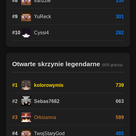
#8
vanzzie
330
#9
YuReck
301
#10
Cyssi4
282
Otwarte skrzynie legendarne
(605 graczy)
#1
kolorowymis
739
#2
Sebas7682
663
#3
Orksianna
599
#4
TwojStaryGod
485