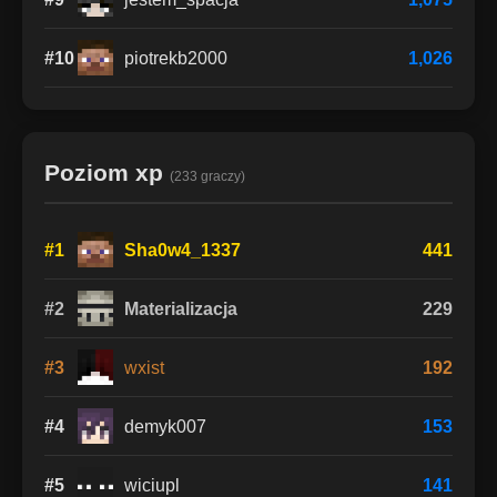
#10
piotrekb2000
1,026
Poziom xp
(233 graczy)
#1
Sha0w4_1337
441
#2
Materializacja
229
#3
wxist
192
#4
demyk007
153
#5
wiciupl
141