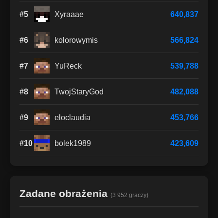
#5
Xyraaae
640,837
#6
kolorowymis
566,824
#7
YuReck
539,788
#8
TwojStaryGod
482,088
#9
eloclaudia
453,766
#10
bolek1989
423,609
Zadane obrażenia
(3 952 graczy)