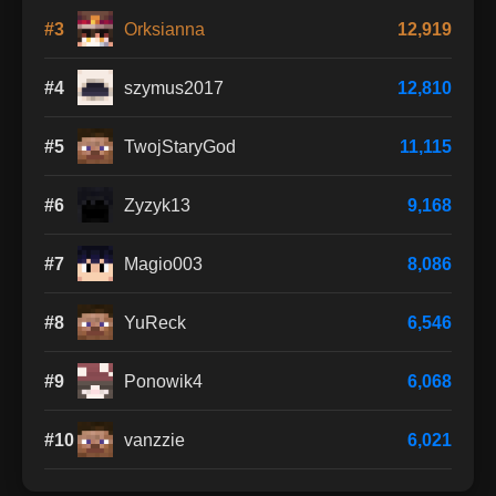
#3
Orksianna
12,919
#4
szymus2017
12,810
#5
TwojStaryGod
11,115
#6
Zyzyk13
9,168
#7
Magio003
8,086
#8
YuReck
6,546
#9
Ponowik4
6,068
#10
vanzzie
6,021