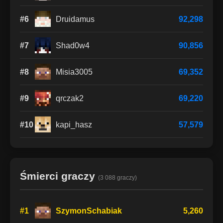
#6
Druidamus
92,298
#7
Shad0w4
90,856
#8
Misia3005
69,352
#9
qrczak2
69,220
#10
kapi_hasz
57,579
Śmierci graczy
(3 088 graczy)
#1
SzymonSchabiak
5,260