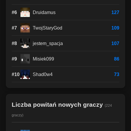
#6
Druidamus
127
#7
TwojStaryGod
109
#8
jestem_spacja
107
#9
Misiek099
86
#10
Shad0w4
73
Liczba powitań nowych graczy
(224
graczy)