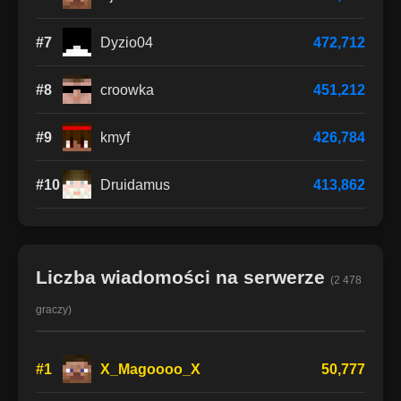
#7
Dyzio04
472,712
#8
croowka
451,212
#9
kmyf
426,784
#10
Druidamus
413,862
Liczba wiadomości na serwerze
(2 478
graczy)
#1
X_Magoooo_X
50,777