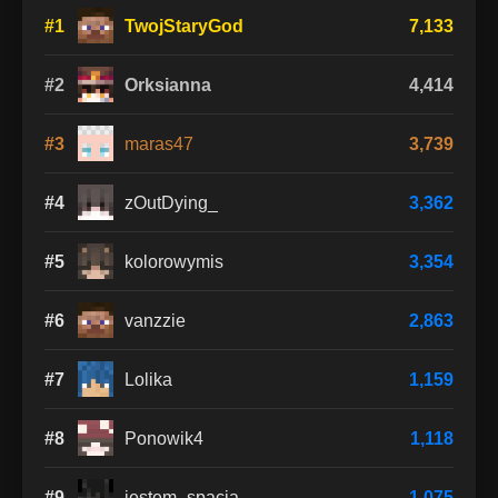
#1
TwojStaryGod
7,133
#2
Orksianna
4,414
#3
maras47
3,739
#4
zOutDying_
3,362
#5
kolorowymis
3,354
#6
vanzzie
2,863
#7
Lolika
1,159
#8
Ponowik4
1,118
#9
jestem_spacja
1,075