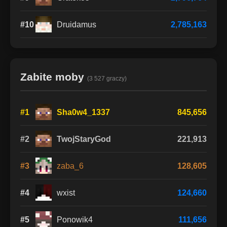
#10
Druidamus
2,785,163
Zabite moby
(3 527 graczy)
#1
Sha0w4_1337
845,656
#2
TwojStaryGod
221,913
#3
zaba_6
128,605
#4
wxist
124,660
#5
Ponowik4
111,656