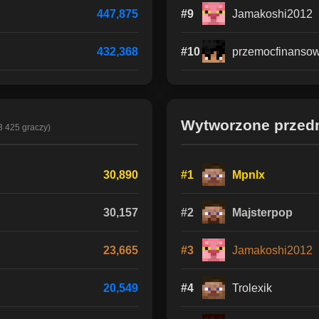
447,875
#9
Jamakoshi2012
432,368
#10
przemocfinanso
Wytworzone przed
3 425 graczy)
30,890
#1
Mpnlx
30,157
#2
Majsterpop
23,665
#3
Jamakoshi2012
20,549
#4
Trolexik