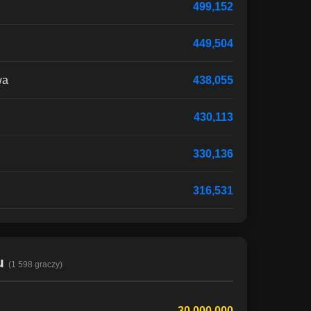
499,152
449,504
wa
438,055
430,113
330,136
316,531
ku
(1 598 graczy)
30,000,000