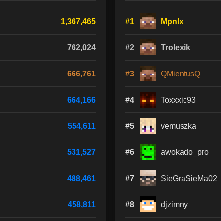
1,367,465
#1
Mpnlx
762,024
#2
Trolexik
666,761
#3
QMientusQ
664,166
#4
Toxxxic93
554,611
#5
vemuszka
531,527
#6
awokado_pro
488,461
#7
SieGraSieMa02
458,811
#8
djzimny