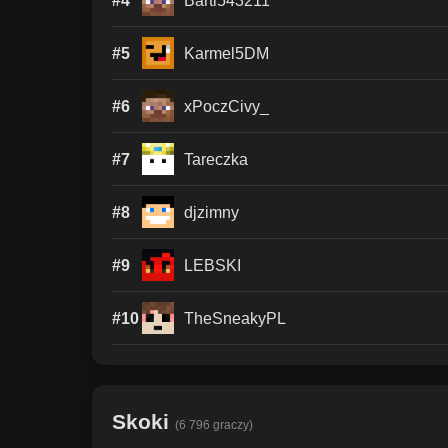
#4
Barti543211
#5
Karmel5DM
#6
xPoczCivy_
#7
Tareczka
#8
djzimny
#9
LEBSKI
#10
TheSneakyPL
Skoki
(6 796 graczy)