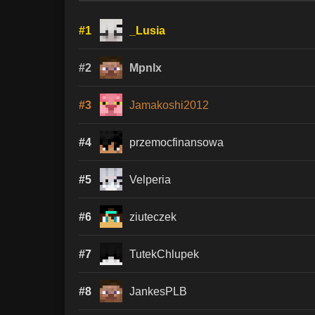
#1
_Lusia
#2
Mpnlx
#3
Jamakoshi2012
#4
przemocfinansowa
#5
Velperia
#6
ziuteczek
#7
TutekChlupek
#8
JankesPLB