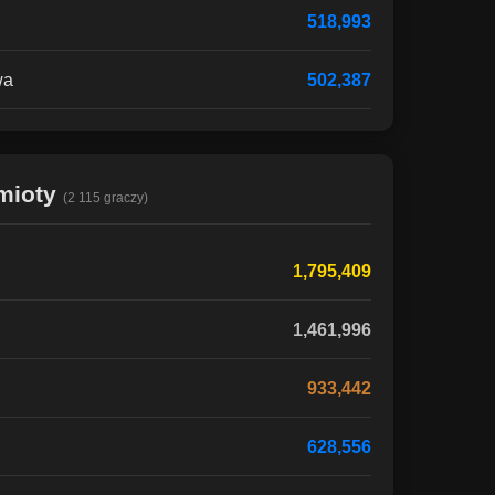
518,993
wa
502,387
mioty
(2 115 graczy)
1,795,409
1,461,996
933,442
628,556