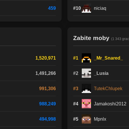
459
#10
niciaq
Zabite moby
(1 343 grac
1,520,971
#1
_Mr_Snared_
1,491,266
#2
_Lusia
991,306
#3
TutekChlupek
988,249
#4
Jamakoshi2012
494,998
#5
Mpnlx