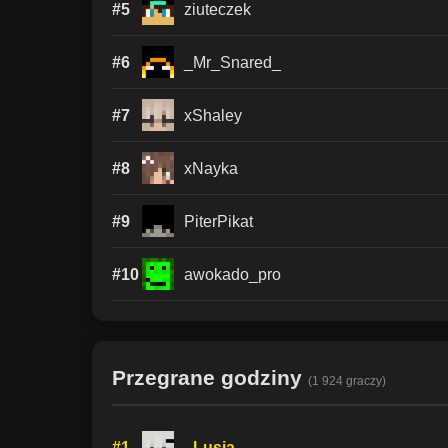
#5
ziuteczek
#6
_Mr_Snared_
#7
xShaley
#8
xNayka
#9
PiterPikat
#10
awokado_pro
Przegrane godziny
(1 924 graczy)
#1
_Lusia