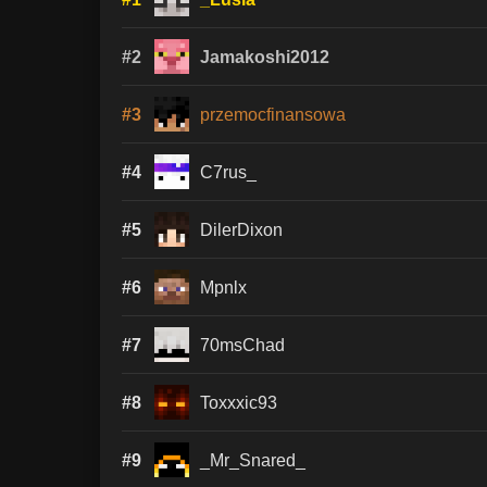
#2
Jamakoshi2012
#3
przemocfinansowa
#4
C7rus_
#5
DilerDixon
#6
Mpnlx
#7
70msChad
#8
Toxxxic93
#9
_Mr_Snared_