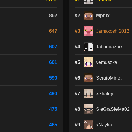
862
#2
Mpnlx
647
#3
Jamakoshi2012
607
#4
Tattoooaznik
601
#5
vemuszka
590
#6
SergioMinetii
490
#7
xShaley
475
#8
SieGraSieMa02
465
#9
xNayka