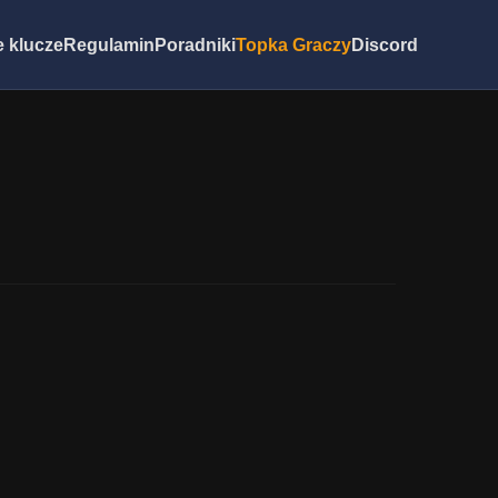
 klucze
Regulamin
Poradniki
Topka Graczy
Discord