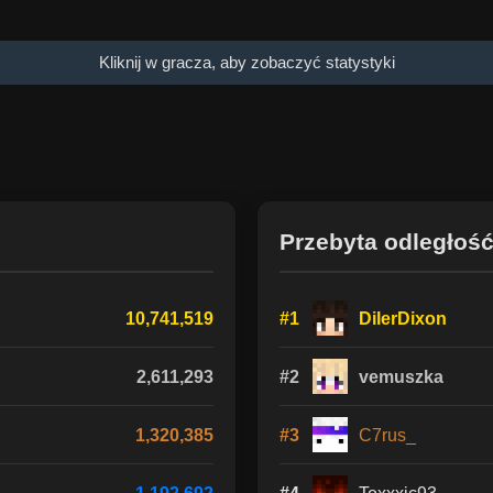
Kliknij w gracza, aby zobaczyć statystyki
Przebyta odległoś
10,741,519
#1
DilerDixon
2,611,293
#2
vemuszka
1,320,385
#3
C7rus_