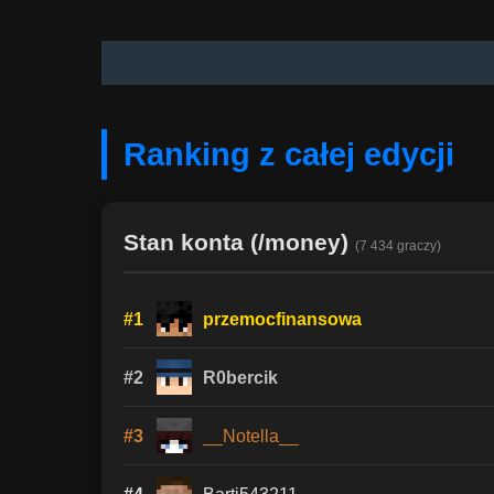
Ranking z całej edycji
Stan konta (/money)
(7 434 graczy)
#1
przemocfinansowa
#2
R0bercik
#3
__Notella__