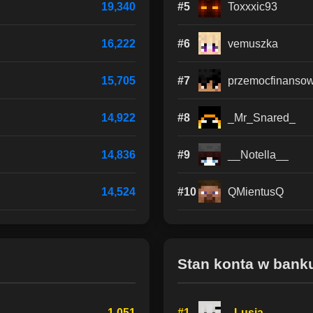
19,340
#5
Toxxxic93
16,222
#6
vemuszka
15,705
#7
przemocfinanso
14,922
#8
_Mr_Snared_
14,836
#9
__Notella__
14,524
#10
QMientusQ
Stan konta w ban
1,051
#1
_Lusia