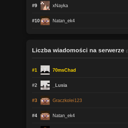
#9
xNayka
#10
Natan_ek4
Liczba wiadomości na serwerze
(
#1
70msChad
#2
_Lusia
#3
Graczkolei123
#4
Natan_ek4