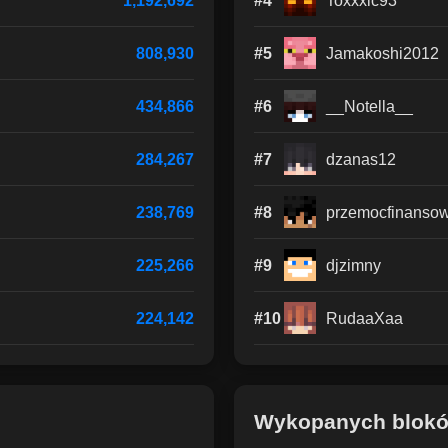
1,192,692
#4
Toxxxic93
808,930
#5
Jamakoshi2012
434,866
#6
__Notella__
284,267
#7
dzanas12
238,769
#8
przemocfinanso
225,266
#9
djzimny
224,142
#10
RudaaXaa
Wykopanych blok