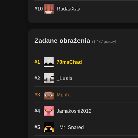
#10
RudaaXaa
Zadane obrażenia
(1 487 graczy)
#1
70msChad
#2
_Lusia
#3
Mpnlx
#4
Jamakoshi2012
#5
_Mr_Snared_