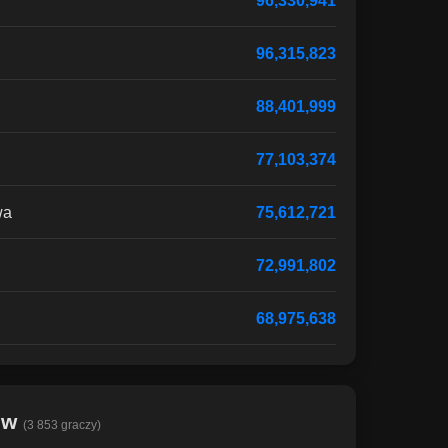
96,330,941
96,315,823
88,401,999
77,103,374
wa
75,612,721
72,991,802
68,975,638
ów
(3 853 graczy)