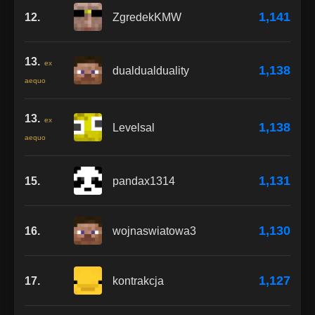
1,141
12.
ZgredekKMW
13.
ex
1,138
dualdualduality
aequo
13.
ex
1,138
Levelsal
aequo
1,131
15.
pandax1314
1,130
16.
wojnaswiatowa3
1,127
17.
kontrakcja