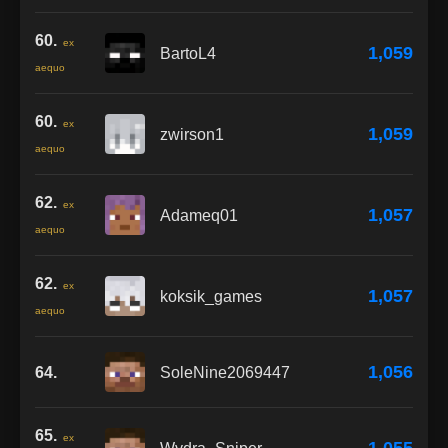
60.
ex
1,059
BartoL4
aequo
60.
ex
1,059
zwirson1
aequo
62.
ex
1,057
Adameq01
aequo
62.
ex
1,057
koksik_games
aequo
1,056
64.
SoleNine2069447
65.
ex