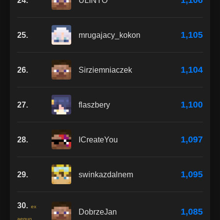
1,106
24.
ULINTO
1,105
25.
mrugajacy_kokon
1,104
26.
Sirziemniaczek
1,100
27.
flaszbery
1,097
28.
ICreateYou
1,095
29.
swinkazdalnem
30.
ex
1,085
DobrzeJan
aequo