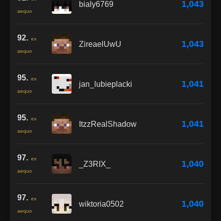
1,043
bialy6769
aequo
92.
ex
1,043
ZireaelUwU
aequo
95.
ex
1,041
jan_lubieplacki
aequo
95.
ex
1,041
ItzzRealShadow
aequo
97.
ex
1,040
_Z3RIX_
aequo
97.
ex
1,040
wiktoria0502
aequo