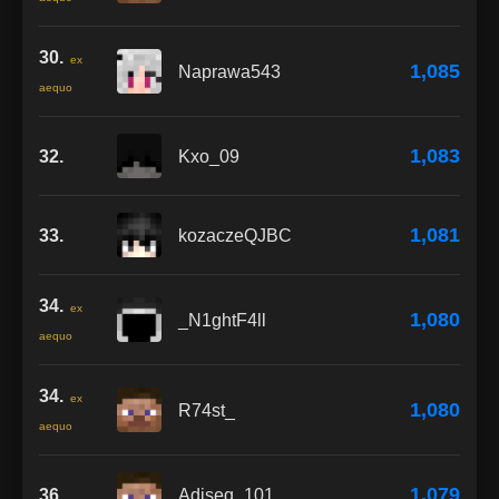
30.
ex
1,085
Naprawa543
aequo
1,083
32.
Kxo_09
1,081
33.
kozaczeQJBC
34.
ex
1,080
_N1ghtF4ll
aequo
34.
ex
1,080
R74st_
aequo
1,079
36.
Adiseq_101