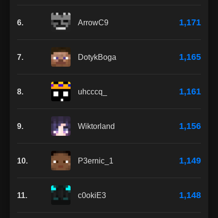
1,171
6.
ArrowC9
1,165
7.
DotykBoga
1,161
8.
uhcccq_
1,156
9.
Wiktorland
1,149
10.
P3ernic_1
1,148
11.
c0okiE3