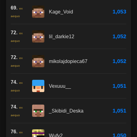
69.
ex
1,053
Kage_Void
aequo
72.
ex
1,052
lil_darkie12
aequo
72.
ex
1,052
mikolajdopieca67
aequo
74.
ex
1,051
Vexuuu__
aequo
74.
ex
1,051
_Skibidi_Deska
aequo
76.
ex
1,050
Wufy2