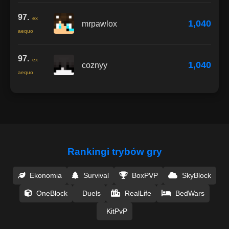
97.
ex
1,040
mrpawlox
aequo
97.
ex
1,040
coznyy
aequo
Rankingi trybów gry
Ekonomia
Survival
BoxPVP
SkyBlock
OneBlock
Duels
RealLife
BedWars
KitPvP