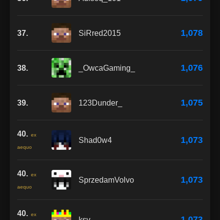
1,078
37.
SiRred2015
1,076
38.
_OwcaGaming_
1,075
39.
123Dunder_
40.
ex
1,073
Shad0w4
aequo
40.
ex
1,073
SprzedamVolvo
aequo
40.
ex
1,073
ksv_