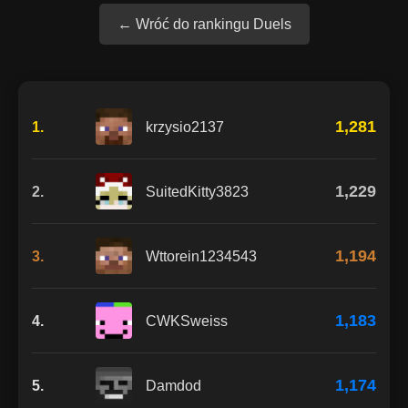
← Wróć do rankingu Duels
1,281
1.
krzysio2137
1,229
2.
SuitedKitty3823
1,194
3.
Wttorein1234543
1,183
4.
CWKSweiss
1,174
5.
Damdod