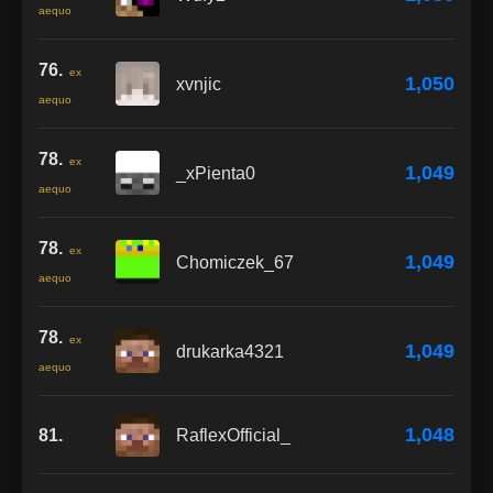
aequo
76.
ex
1,050
xvnjic
aequo
78.
ex
1,049
_xPienta0
aequo
78.
ex
1,049
Chomiczek_67
aequo
78.
ex
1,049
drukarka4321
aequo
1,048
81.
RaflexOfficial_