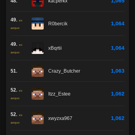
1,065
48.
kacperkx
49.
ex
1,064
R0bercik
aequo
49.
ex
1,064
xBqrtii
aequo
1,063
51.
Crazy_Butcher
52.
ex
1,062
Itzz_Estee
aequo
52.
ex
1,062
xwyzxa967
aequo