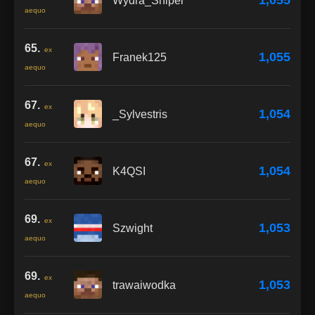
1,055
Wydra_Sniper
aequo
65.
ex
1,055
Franek125
aequo
67.
ex
1,054
_Sylvestris
aequo
67.
ex
1,054
K4QSI
aequo
69.
ex
1,053
Szwight
aequo
69.
ex
1,053
trawaiwodka
aequo