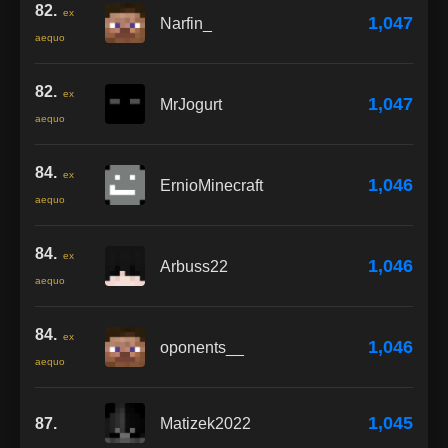
82.
ex
1,047
Narfin_
aequo
82.
ex
1,047
MrJogurt
aequo
84.
ex
1,046
ErnioMinecraft
aequo
84.
ex
1,046
Arbuss22
aequo
84.
ex
1,046
oponents__
aequo
1,045
87.
Matizek2022