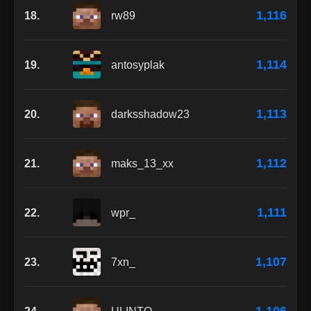
1,116
18.
rw89
1,114
19.
antosyplak
1,113
20.
darksshadow23
1,112
21.
maks_13_xx
1,111
22.
wpr_
1,107
23.
7xn_