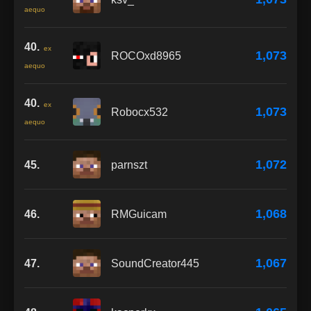
aequo
40.
ex
1,073
ROCOxd8965
aequo
40.
ex
1,073
Robocx532
aequo
1,072
45.
parnszt
1,068
46.
RMGuicam
1,067
47.
SoundCreator445