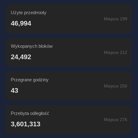
Użyte przedmioty
Miejsce 199
46,994
Wykopanych bloków
Miejsce 212
24,492
Przegrane godziny
Miejsce 250
43
Przebyta odległość
Miejsce 276
3,601,313