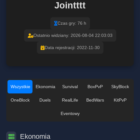
Jointttt
Czas gry: 76 h
Ostatnio widziany: 2026-08-04 22:03:03
Data rejestracji: 2022-11-30
Wszystkie
Ekonomia
Survival
BoxPvP
SkyBlock
OneBlock
Duels
RealLife
BedWars
KitPvP
Eventowy
Ekonomia