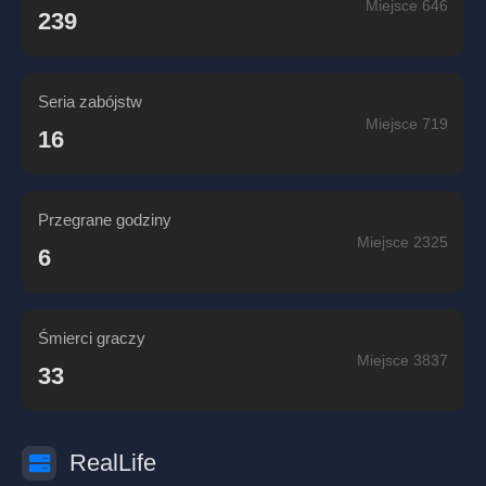
Miejsce 646
239
Seria zabójstw
Miejsce 719
16
Przegrane godziny
Miejsce 2325
6
Śmierci graczy
Miejsce 3837
33
RealLife