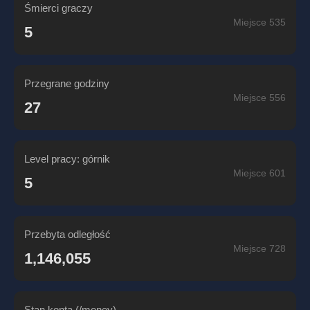
Śmierci graczy
Miejsce 535
5
Przegrane godziny
Miejsce 556
27
Level pracy: górnik
Miejsce 601
5
Przebyta odległość
Miejsce 728
1,146,055
Stan konta (/money)