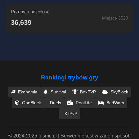
Przebyta odległość
Miejsce 3529
36,639
Rankingi trybów gry
Ekonomia
Survival
BoxPVP
SkyBlock
OneBlock
Duels
RealLife
BedWars
KitPvP
© 2024-2025 bfsmc.pl | Serwer nie jest w żaden sposób