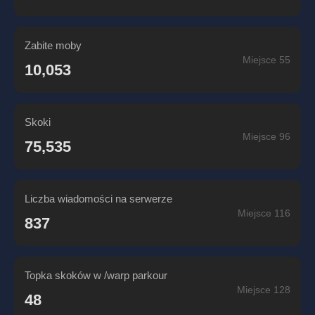
Zabite moby
Miejsce 55
10,053
Skoki
Miejsce 96
75,535
Liczba wiadomości na serwerze
Miejsce 116
837
Topka skoków w /warp parkour
Miejsce 128
48