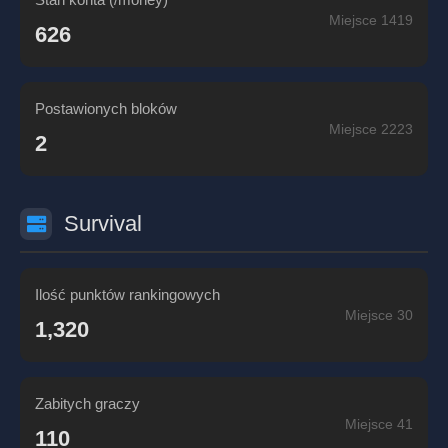
Miejsce 1419
626
Postawionych bloków
Miejsce 2223
2
Survival
Ilość punktów rankingowych
Miejsce 30
1,320
Zabitych graczy
Miejsce 41
110