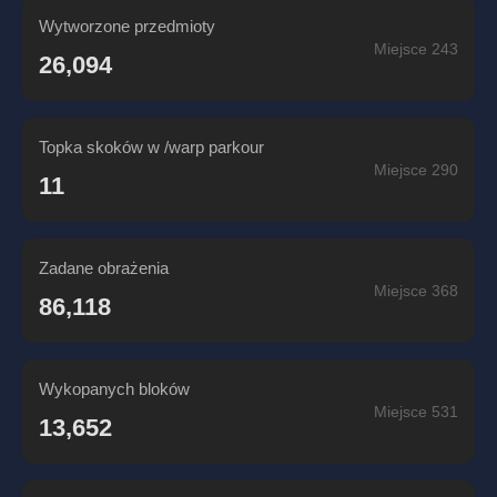
Wytworzone przedmioty
Miejsce 243
26,094
Topka skoków w /warp parkour
Miejsce 290
11
Zadane obrażenia
Miejsce 368
86,118
Wykopanych bloków
Miejsce 531
13,652