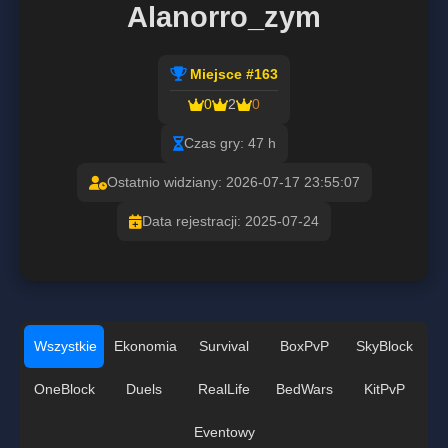
Alanorro_zym
Miejsce #163
0
2
0
Czas gry: 47 h
Ostatnio widziany: 2026-07-17 23:55:07
Data rejestracji: 2025-07-24
Wszystkie
Ekonomia
Survival
BoxPvP
SkyBlock
OneBlock
Duels
RealLife
BedWars
KitPvP
Eventowy