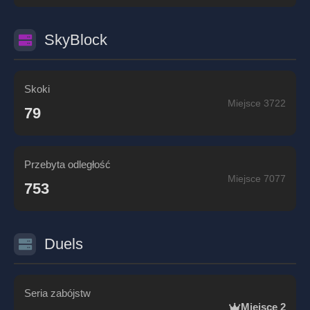
SkyBlock
Skoki
Miejsce 3722
79
Przebyta odległość
Miejsce 7077
753
Duels
Seria zabójstw
Miejsce 2