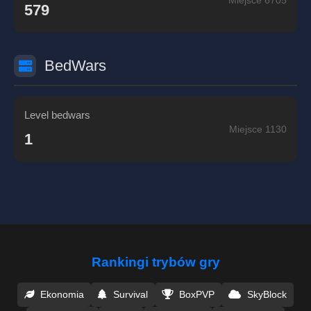
Miejsce 6705
579
BedWars
Level bedwars
Miejsce 1130
1
Rankingi trybów gry
Ekonomia
Survival
BoxPVP
SkyBlock