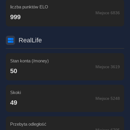
liczba punktów ELO
Miejsce 6836
999
RealLife
Stan konta (/money)
Miejsce 3619
50
Skoki
Miejsce 5248
49
Przebyta odległość