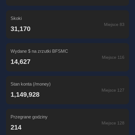
Skoki
Miejsce 83
31,170
Wydane $ na zrzutki BFSMC
Miejsce 116
14,627
Stan konta (/money)
Miejsce 127
1,149,928
Przegrane godziny
Miejsce 128
214