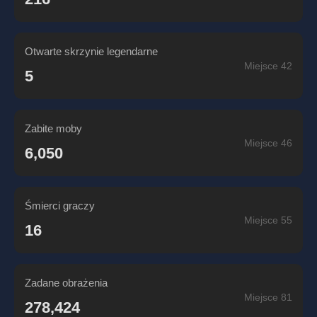
Otwarte skrzynie legendarne
Miejsce 42
5
Zabite moby
Miejsce 46
6,050
Śmierci graczy
Miejsce 55
16
Zadane obrażenia
Miejsce 81
278,424