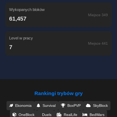
Wykopanych bloków
Miejsce 349
61,457
Level w pracy
Miejsce 441
7
Rankingi trybów gry
Ekonomia
Survival
BoxPVP
SkyBlock
OneBlock
Duels
RealLife
BedWars