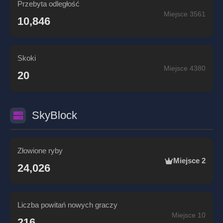
Przebyta odległość
Miejsce 3561
10,846
Skoki
Miejsce 4380
20
SkyBlock
Złowione ryby
Miejsce 2
24,026
Liczba powitań nowych graczy
Miejsce 10
216