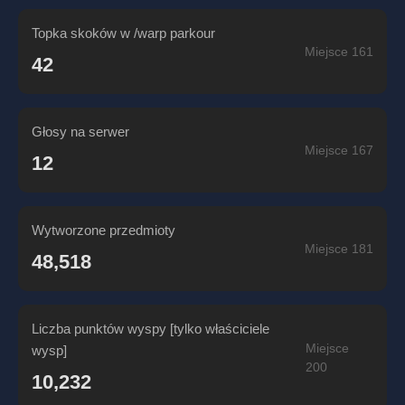
Topka skoków w /warp parkour
Miejsce 161
42
Głosy na serwer
Miejsce 167
12
Wytworzone przedmioty
Miejsce 181
48,518
Liczba punktów wyspy [tylko właściciele
Miejsce
wysp]
200
10,232