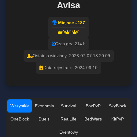
Avisa
Miejsce #187
0
1
0
Czas gry: 214 h
Ostatnio widziany: 2026-07-07 13:20:09
Data rejestracji: 2024-06-10
Wszystkie
Ekonomia
Survival
BoxPvP
SkyBlock
OneBlock
Duels
RealLife
BedWars
KitPvP
Eventowy