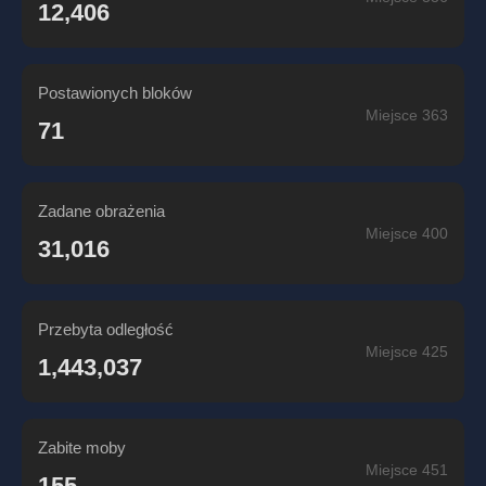
12,406
Postawionych bloków
Miejsce 363
71
Zadane obrażenia
Miejsce 400
31,016
Przebyta odległość
Miejsce 425
1,443,037
Zabite moby
Miejsce 451
155