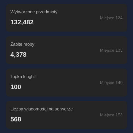
Wytworzone przedmioty
Miejsce 124
132,482
Zabite moby
Miejsce 133
4,378
Topka kinghill
Miejsce 140
100
Liczba wiadomości na serwerze
Miejsce 153
568