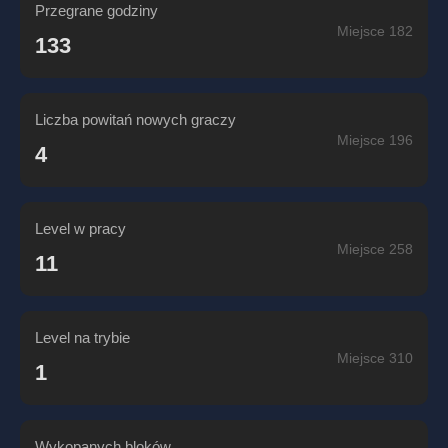
Przegrane godziny
Miejsce 182
133
Liczba powitań nowych graczy
Miejsce 196
4
Level w pracy
Miejsce 258
11
Level na trybie
Miejsce 310
1
Wykopanych bloków