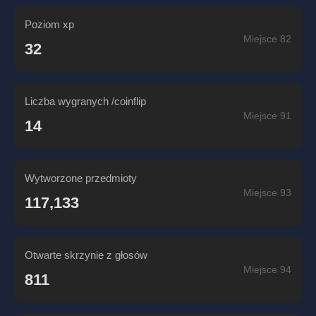
Poziom xp
Miejsce 82
32
Liczba wygranych /coinflip
Miejsce 91
14
Wytworzone przedmioty
Miejsce 93
117,133
Otwarte skrzynie z głosów
Miejsce 94
811