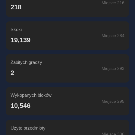
Miejsce 216
218
Skoki
Miejsce 284
19,139
Zabitych graczy
Miejsce 293
2
Wykopanych bloków
Miejsce 295
10,546
Użyte przedmioty
Miejsce 336