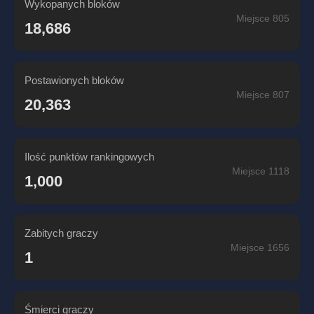
Wykopanych bloków
Miejsce 805
18,686
Postawionych bloków
Miejsce 807
20,363
Ilość punktów rankingowych
Miejsce 1118
1,000
Zabitych graczy
Miejsce 1656
1
Śmierci graczy