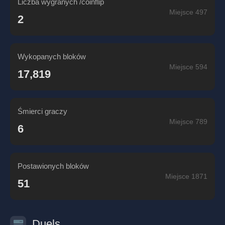
Liczba wygranych /coinflip
Miejsce 497
2
Wykopanych bloków
Miejsce 594
17,819
Śmierci graczy
Miejsce 789
6
Postawionych bloków
Miejsce 1871
51
Duels