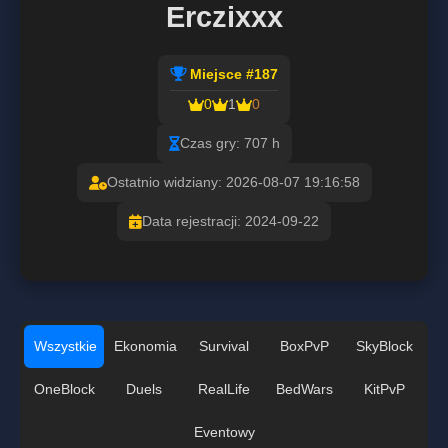
Erczixxx
Miejsce #187
0
1
0
Czas gry: 707 h
Ostatnio widziany: 2026-08-07 19:16:58
Data rejestracji: 2024-09-22
Wszystkie
Ekonomia
Survival
BoxPvP
SkyBlock
OneBlock
Duels
RealLife
BedWars
KitPvP
Eventowy