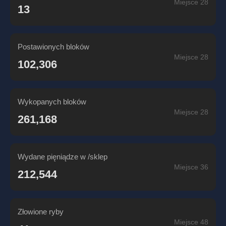
Miejsce 28
13
Postawionych bloków
Miejsce 28
102,306
Wykopanych bloków
Miejsce 28
261,168
Wydane pięniądze w /sklep
Miejsce 36
212,544
Złowione ryby
Miejsce 48