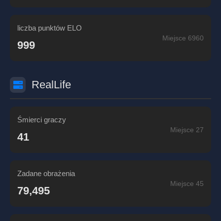
liczba punktów ELO
Miejsce 6960
999
RealLife
Śmierci graczy
Miejsce 27
41
Zadane obrażenia
Miejsce 45
79,495