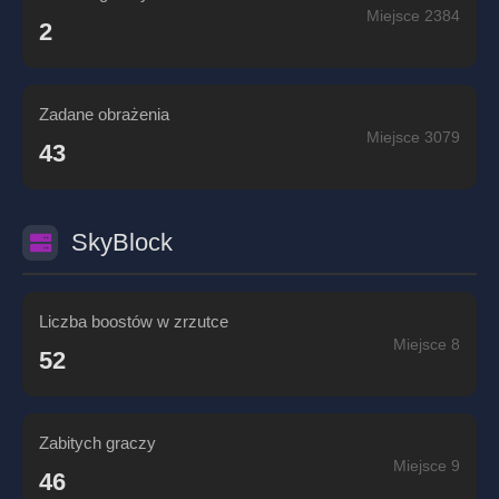
Miejsce 2384
2
Zadane obrażenia
Miejsce 3079
43
SkyBlock
Liczba boostów w zrzutce
Miejsce 8
52
Zabitych graczy
Miejsce 9
46