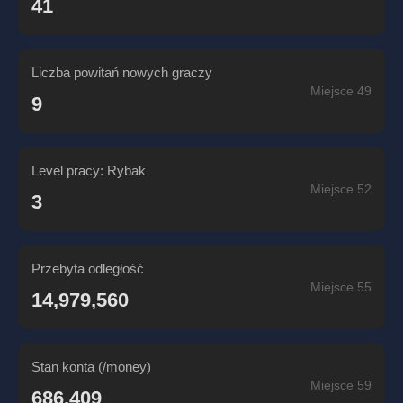
41
Liczba powitań nowych graczy
Miejsce 49
9
Level pracy: Rybak
Miejsce 52
3
Przebyta odległość
Miejsce 55
14,979,560
Stan konta (/money)
Miejsce 59
686,409