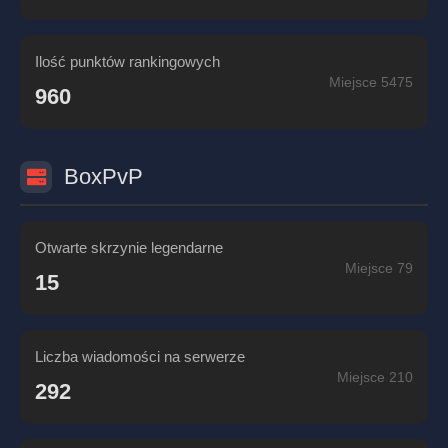
Ilość punktów rankingowych
Miejsce 5475
960
BoxPvP
Otwarte skrzynie legendarne
Miejsce 79
15
Liczba wiadomości na serwerze
Miejsce 210
292