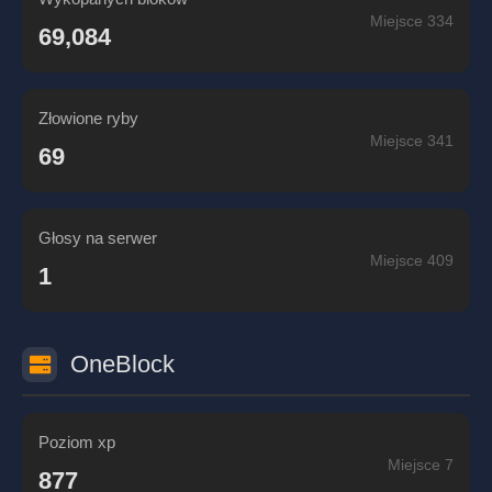
Miejsce 334
69,084
Złowione ryby
Miejsce 341
69
Głosy na serwer
Miejsce 409
1
OneBlock
Poziom xp
Miejsce 7
877