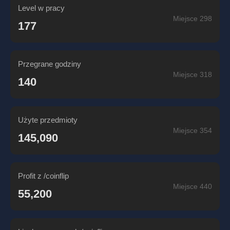
Level w pracy
Miejsce 298
177
Przegrane godziny
Miejsce 318
140
Użyte przedmioty
Miejsce 354
145,090
Profit z /coinflip
Miejsce 440
55,200