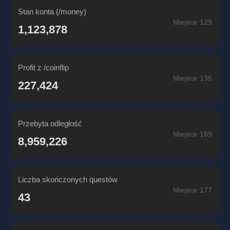
Stan konta (/money)
Miejsce 129
1,123,878
Profit z /coinflip
Miejsce 136
227,424
Przebyta odległość
Miejsce 169
8,959,226
Liczba skończonych questów
Miejsce 177
43