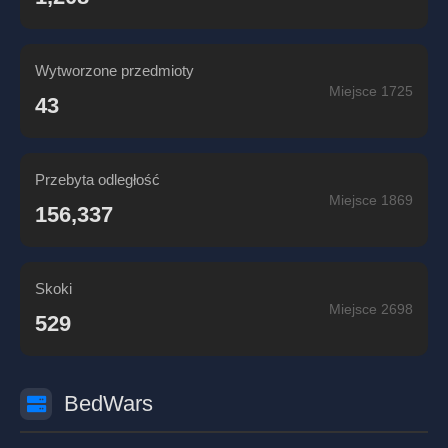
Wytworzone przedmioty
Miejsce 1725
43
Przebyta odległość
Miejsce 1869
156,337
Skoki
Miejsce 2698
529
BedWars