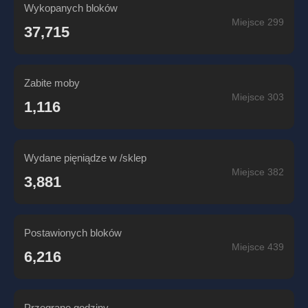
Wykopanych bloków
Miejsce 299
37,715
Zabite moby
Miejsce 303
1,116
Wydane pięniądze w /sklep
Miejsce 382
3,881
Postawionych bloków
Miejsce 439
6,216
Przegrane godziny