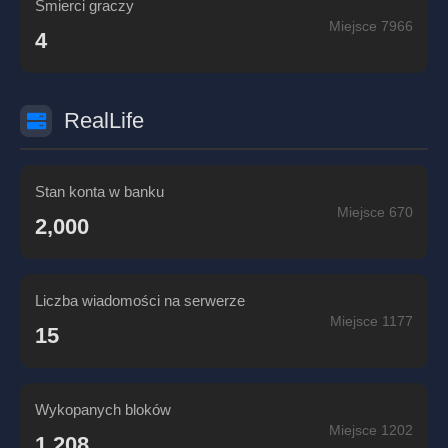
Śmierci graczy
Miejsce 7966
4
RealLife
Stan konta w banku
Miejsce 670
2,000
Liczba wiadomości na serwerze
Miejsce 1177
15
Wykopanych bloków
Miejsce 1202
1,208