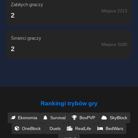
Zabitych graczy
Miejsce 2213
2
Śmierci graczy
Miejsce 3180
2
Rankingi trybów gry
Ekonomia
Survival
BoxPVP
SkyBlock
OneBlock
Duels
RealLife
BedWars