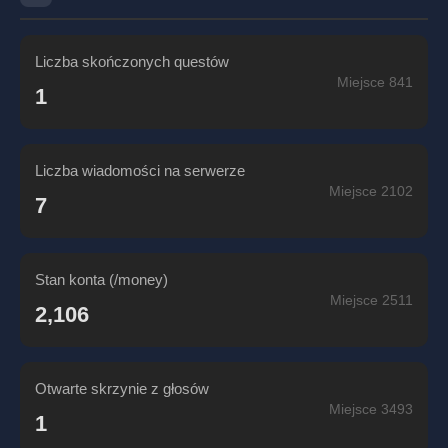
Liczba skończonych questów
Miejsce 841
1
Liczba wiadomości na serwerze
Miejsce 2102
7
Stan konta (/money)
Miejsce 2511
2,106
Otwarte skrzynie z głosów
Miejsce 3493
1