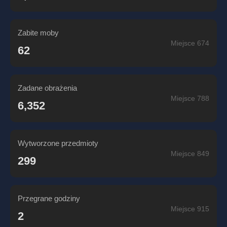
Zabite moby
Miejsce 674
62
Zadane obrażenia
Miejsce 788
6,352
Wytworzone przedmioty
Miejsce 849
299
Przegrane godziny
Miejsce 915
2