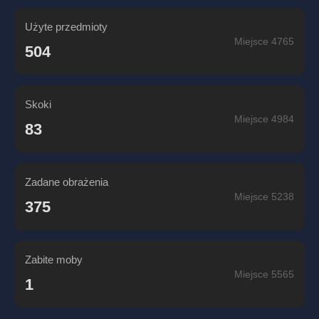
Użyte przedmioty
Miejsce 4765
504
Skoki
Miejsce 4984
83
Zadane obrażenia
Miejsce 5238
375
Zabite moby
Miejsce 5565
1