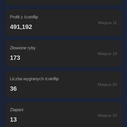
Profit z /coinflip
Miejsce 11
491,192
Złowione ryby
Miejsce 18
173
Liczba wygranych /coinflip
Miejsce 20
36
Zlapani
Miejsce 32
13