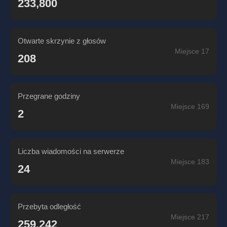
233,800
Otwarte skrzynie z głosów
Miejsce 17
208
Przegrane godziny
Miejsce 169
2
Liczba wiadomości na serwerze
Miejsce 183
24
Przebyta odległość
Miejsce 217
259,242