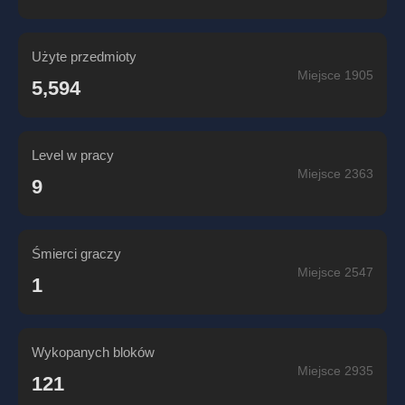
Użyte przedmioty
Miejsce 1905
5,594
Level w pracy
Miejsce 2363
9
Śmierci graczy
Miejsce 2547
1
Wykopanych bloków
Miejsce 2935
121