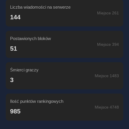
Liczba wiadomości na serwerze
Miejsce 261
144
Postawionych bloków
Miejsce 394
51
Śmierci graczy
Miejsce 1483
3
Ilość punktów rankingowych
Miejsce 4748
985