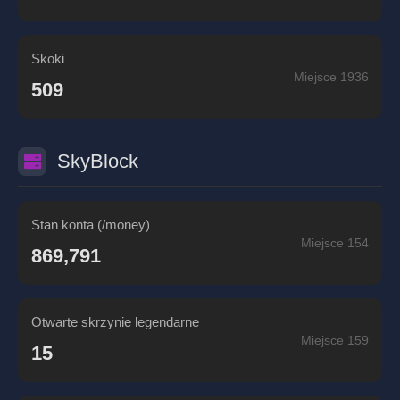
Skoki
Miejsce 1936
509
SkyBlock
Stan konta (/money)
Miejsce 154
869,791
Otwarte skrzynie legendarne
Miejsce 159
15