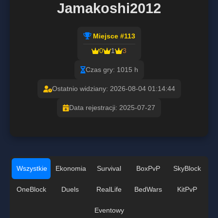
Jamakoshi2012
Miejsce #113
0
1
3
Czas gry: 1015 h
Ostatnio widziany: 2026-08-04 01:14:44
Data rejestracji: 2025-07-27
Wszystkie
Ekonomia
Survival
BoxPvP
SkyBlock
OneBlock
Duels
RealLife
BedWars
KitPvP
Eventowy