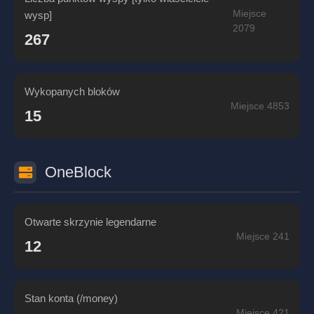
Miejsce
wysp]
2079
267
Wykopanych bloków
Miejsce 4853
15
OneBlock
Otwarte skrzynie legendarne
Miejsce 241
12
Stan konta (/money)
Miejsce 421