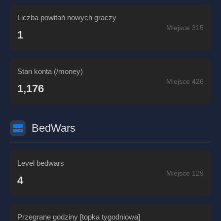
Liczba powitań nowych graczy
Miejsce 315
1
Stan konta (/money)
Miejsce 426
1,176
BedWars
Level bedwars
Miejsce 129
4
Przegrane godziny [topka tygodniowa]