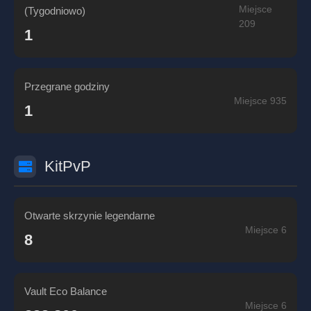
Miejsce
(Tygodniowo)
209
1
Przegrane godziny
Miejsce 935
1
KitPvP
Otwarte skrzynie legendarne
Miejsce 6
8
Vault Eco Balance
Miejsce 6