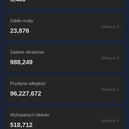
Zabite moby
Miejsce 4
23,876
Zadane obrażenia
Miejsce 4
988,249
Przebyta odległość
Miejsce 5
96,227,672
Wykopanych bloków
Miejsce 9
518,712