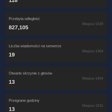
118
Przebyta odległość
Miejsce 1328
827,105
Liczba wiadomości na serwerze
Miejsce 1364
19
Otwarte skrzynie z głosów
Miejsce 1454
13
Przegrane godziny
Miejsce 1531
13