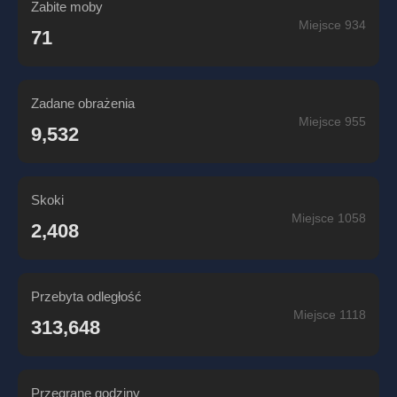
Zabite moby
Miejsce 934
71
Zadane obrażenia
Miejsce 955
9,532
Skoki
Miejsce 1058
2,408
Przebyta odległość
Miejsce 1118
313,648
Przegrane godziny