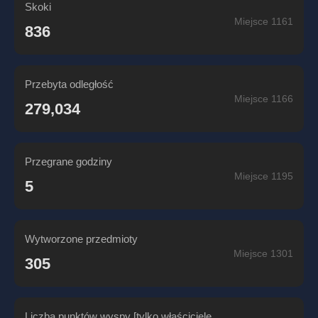
Skoki
Miejsce 1161
836
Przebyta odległość
Miejsce 1166
279,034
Przegrane godziny
Miejsce 1195
5
Wytworzone przedmioty
Miejsce 1301
305
Liczba punktów wyspy [tylko właściciele