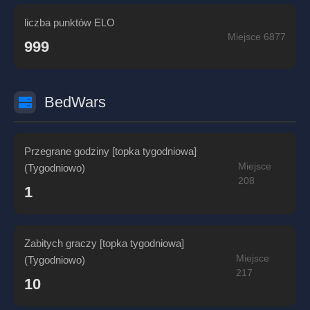
liczba punktów ELO
Miejsce 6877
999
BedWars
Przegrane godziny [topka tygodniowa]
Miejsce
(Tygodniowo)
208
1
Zabitych graczy [topka tygodniowa]
Miejsce
(Tygodniowo)
217
10