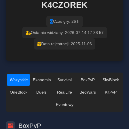
K4CZOREK
Czas gry: 26 h
Ostatnio widziany: 2026-07-14 17:38:57
Data rejestracji: 2025-11-06
Wszystkie
Ekonomia
Survival
BoxPvP
SkyBlock
OneBlock
Duels
RealLife
BedWars
KitPvP
Eventowy
BoxPvP