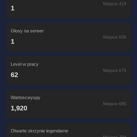
Miejsce 419
1
Głosy na serwer
Miejsce 636
1
Level w pracy
Miejsce 675
62
Wartoscwyspy
Miejsce 685
1,920
Otwarte skrzynie legendarne