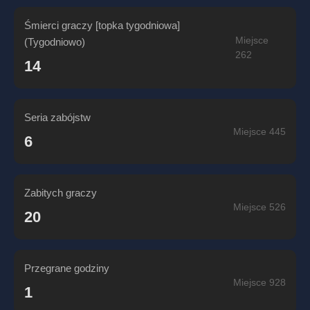
Śmierci graczy [topka tygodniowa]
Miejsce
(Tygodniowo)
262
14
Seria zabójstw
Miejsce 445
6
Zabitych graczy
Miejsce 526
20
Przegrane godziny
Miejsce 928
1