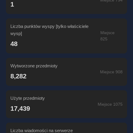
Miejsce 794
1
Liczba punktów wyspy [tylko właściciele
Miejsce
wysp]
825
48
Wytworzone przedmioty
Miejsce 908
8,282
Użyte przedmioty
Miejsce 1075
17,439
Liczba wiadomości na serwerze