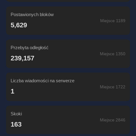
Postawionych bloków
Miejsce 1189
5,629
Przebyta odległość
Miejsce 1350
239,157
Liczba wiadomości na serwerze
Miejsce 1722
1
Skoki
Miejsce 2846
163