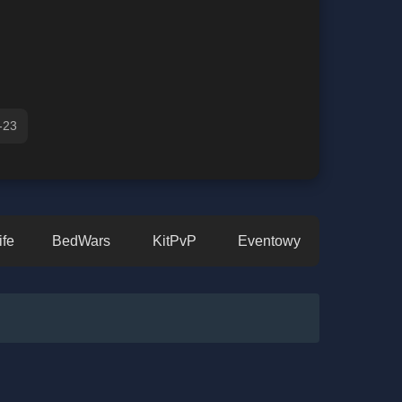
-23
ife
BedWars
KitPvP
Eventowy