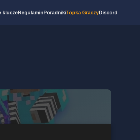
 klucze
Regulamin
Poradniki
Topka Graczy
Discord