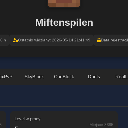
Miftenspilen
16 h
Ostatnio widziany: 2026-05-14 21:41:49
Data rejestracj
oxPvP
SkyBlock
OneBlock
Duels
RealL
Level w pracy
5
Miejsce 3685