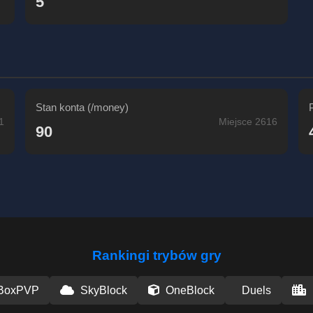
5
Stan konta (/money)
1
Miejsce 2616
90
Rankingi trybów gry
BoxPVP
SkyBlock
OneBlock
Duels