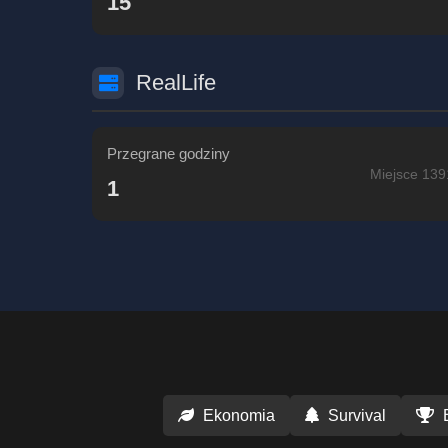
15
RealLife
Przegrane godziny
Miejsce 139
1
Ekonomia
Survival