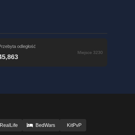
Przebyta odległość
Miejsce 3230
45,863
RealLife
BedWars
KitPvP