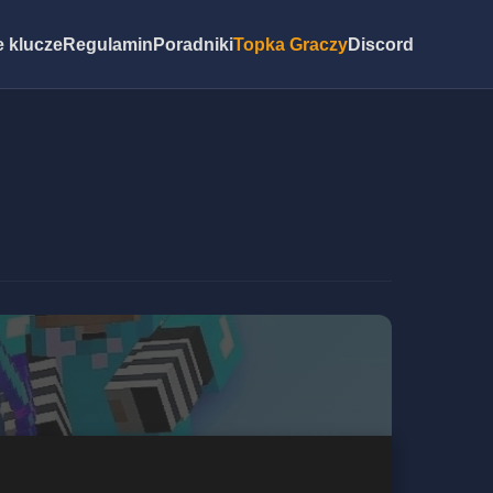
 klucze
Regulamin
Poradniki
Topka Graczy
Discord