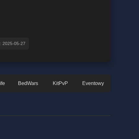
i: 2025-05-27
ife
BedWars
KitPvP
Eventowy