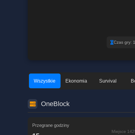
Czas gry: 
Wszystkie
Ekonomia
Survival
B
OneBlock
Przegrane godziny
Miejsce 142