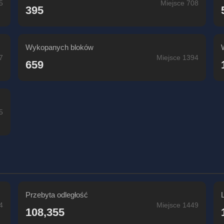
5
Miejsce 708
395
Wykopanych bloków
7
Miejsce 1394
659
5
Przebyta odległość
4
Miejsce 1449
108,355