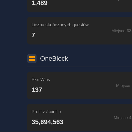
1,489
Liczba skończonych questów
Miejsce 63
7
OneBlock
Pkn Wins
Miejsce 
137
Profit z /coinflip
Miejsce 4
35,694,563