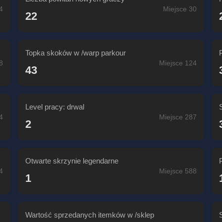
4
Miejsce 30
22
Topka skoków w /warp parkour
8
Miejsce 124
43
Level pracy: drwal
4
Miejsce 287
2
Otwarte skrzynie legendarne
4
Miejsce 588
1
Wartość sprzedanych itemków w /sklep