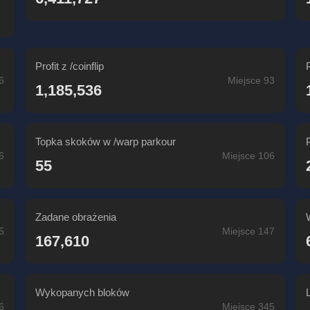
Profit z /coinflip
6
Miejsce 93
1,185,536
Topka skoków w /warp parkour
6
Miejsce 106
55
Zadane obrażenia
5
Miejsce 147
167,610
Wykopanych bloków
6
Miejsce 345