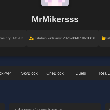
MrMikersss
zas gry: 1494 h
Ostatnio widziany: 2026-08-07 06:03:31
Dat
oxPvP
SkyBlock
OneBlock
Duels
RealL
Liczba powitań nowych graczy