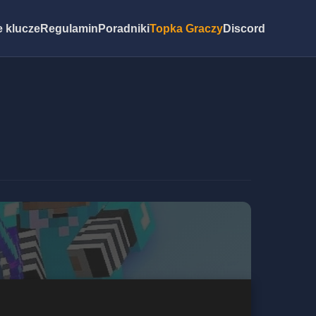
 klucze
Regulamin
Poradniki
Topka Graczy
Discord