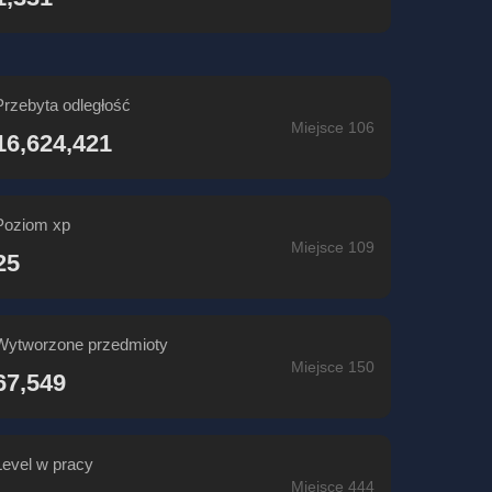
Przebyta odległość
Miejsce 106
16,624,421
Poziom xp
Miejsce 109
25
Wytworzone przedmioty
Miejsce 150
67,549
Level w pracy
Miejsce 444