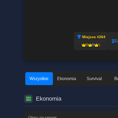
Miejsce #264
C
0
0
1
Wszystkie
Ekonomia
Survival
B
Ekonomia
Głosy na serwer