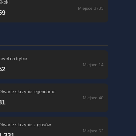
Skoki
Miejsce 3733
59
Level na trybie
Miejsce 14
52
Otwarte skrzynie legendarne
Miejsce 40
81
Otwarte skrzynie z głosów
Miejsce 62
1,331