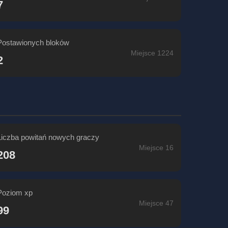
7
Postawionych bloków
Miejsce 1224
2
Liczba powitań nowych graczy
Miejsce 16
208
Poziom xp
Miejsce 47
99