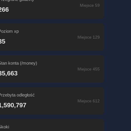
Miejsce 59
266
Poziom xp
Miejsce 129
35
Stan konta (/money)
Miejsce 455
35,663
Przebyta odległość
Miejsce 612
1,590,797
Skoki