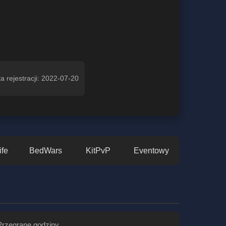
a rejestracji: 2022-07-20
ife
BedWars
KitPvP
Eventowy
Przegrane godziny