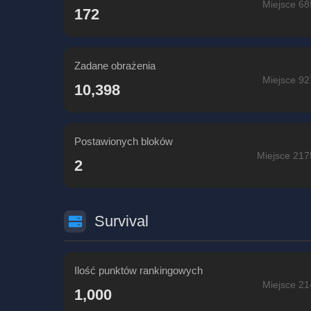
Miejsce 68
172
Zadane obrażenia
Miejsce 92
10,398
Postawionych bloków
Miejsce 217
2
Survival
Ilość punktów rankingowych
Miejsce 21
1,000