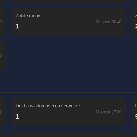
Zabite moby
9
Miejsce 3040
1
3
Liczba wiadomości na serwerze
2
Miejsce 1739
1