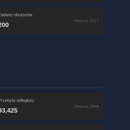
Zadane obrażenia
Miejsce 3227
200
Przebyta odległość
Miejsce 1864
93,425