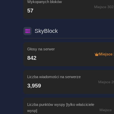
Wykopanych bloków
Miejsce 302
57
SkyBlock
Głosy na serwer
Miejsce 
842
Liczba wiadomości na serwerze
Miejsce 2
3,959
Liczba punktów wyspy [tylko właściciele
Miejsce
wysp]