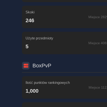
Skoki
Miejsce 282
246
Użyte przedmioty
Miejsce 408
5
BoxPvP
Ilość punktów rankingowych
Miejsce 112
1,000