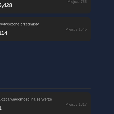
Miejsce 755
5,428
Wytworzone przedmioty
Miejsce 1545
114
Liczba wiadomości na serwerze
Miejsce 1817
1