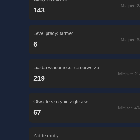
Miejsce 2
143
Level pracy: farmer
Miejsce 6
6
Liczba wiadomości na serwerze
Miejsce 21
219
Otwarte skrzynie z głosów
Miejsce 49
67
Zabite moby