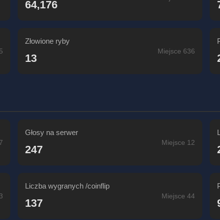
64,176
Złowione ryby
5
Miejsce 636
13
Głosy na serwer
7
Miejsce 12
247
Liczba wygranych /coinflip
3
Miejsce 44
137