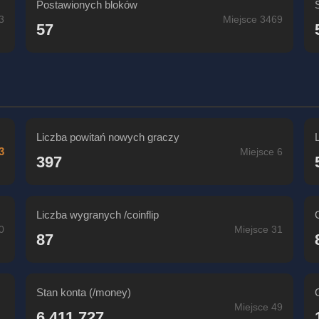
Postawionych bloków
3
Miejsce 3469
57
Liczba powitań nowych graczy
3
Miejsce 6
397
Liczba wygranych /coinflip
0
Miejsce 31
87
Stan konta (/money)
Miejsce 49
6,411,727