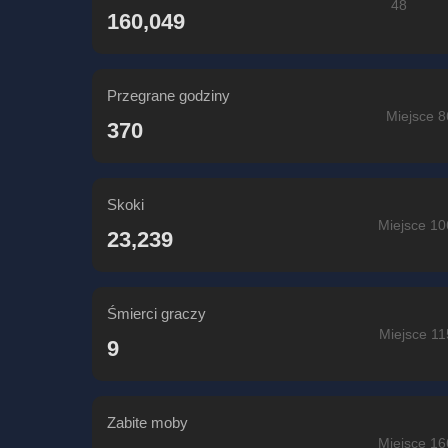
48
160,049
Przegrane godziny
Miejsce 8
370
Skoki
Miejsce 10
23,239
Śmierci graczy
Miejsce 11
9
Zabite moby
Miejsce 16