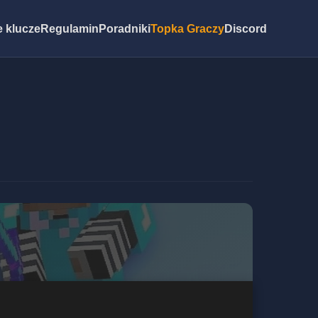
 klucze
Regulamin
Poradniki
Topka Graczy
Discord