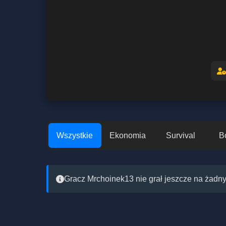
Wszystkie
Ekonomia
Survival
B
Gracz Mrchoinek13 nie grał jeszcze na żadny