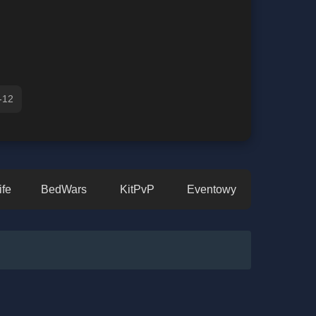
-12
ife
BedWars
KitPvP
Eventowy