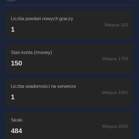
Liczba powitań nowych graczy
Miejsce 153
1
Stan konta (/money)
Miejsce 1763
150
Liczba wiadomości na serwerze
Miejsce 1891
1
Skoki
Miejsce 2002
484