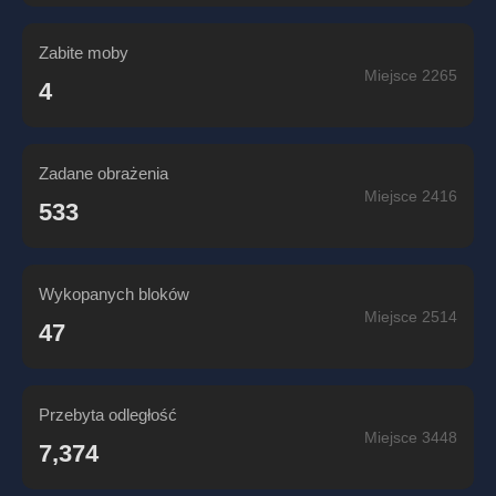
Zabite moby
Miejsce 2265
4
Zadane obrażenia
Miejsce 2416
533
Wykopanych bloków
Miejsce 2514
47
Przebyta odległość
Miejsce 3448
7,374