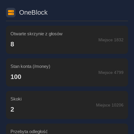
OneBlock
Otwarte skrzynie z głosów
Miejsce 1832
8
Stan konta (/money)
Miejsce 4799
100
Skoki
Miejsce 10206
2
Przebyta odległość