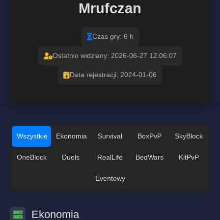
Mrufczan
Czas gry: 6 h
Ostatnio widziany: 2026-06-27 12:06:07
Data rejestracji: 2024-01-06
Wszystkie
Ekonomia
Survival
BoxPvP
SkyBlock
OneBlock
Duels
RealLife
BedWars
KitPvP
Eventowy
Ekonomia