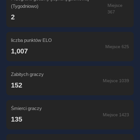
Miejsce
(Tygodniowo)
367
2
liczba punktów ELO
Miejsce 625
1,007
Zabitych graczy
Miejsce 1039
152
Śmierci graczy
Miejsce 1423
135