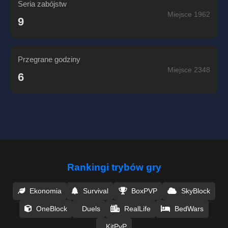
Seria zabójstw
Miejsce 1962
9
Przegrane godziny
Miejsce 2348
6
Rankingi trybów gry
Ekonomia
Survival
BoxPVP
SkyBlock
OneBlock
Duels
RealLife
BedWars
KitPvP