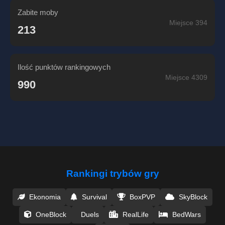
Zabite moby
Miejsce 394
213
Ilość punktów rankingowych
Miejsce 4309
990
Rankingi trybów gry
Ekonomia
Survival
BoxPVP
SkyBlock
OneBlock
Duels
RealLife
BedWars