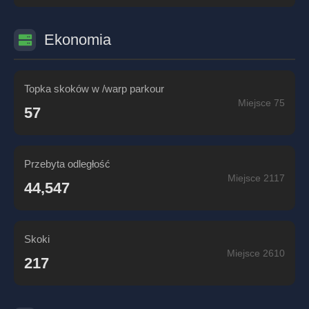
Ekonomia
Topka skoków w /warp parkour
Miejsce 75
57
Przebyta odległość
Miejsce 2117
44,547
Skoki
Miejsce 2610
217