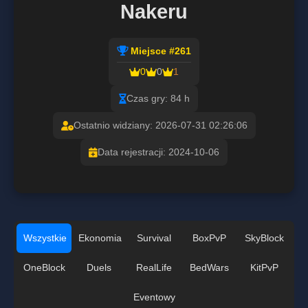
Nakeru
Miejsce #261
0
0
1
Czas gry: 84 h
Ostatnio widziany: 2026-07-31 02:26:06
Data rejestracji: 2024-10-06
Wszystkie
Ekonomia
Survival
BoxPvP
SkyBlock
OneBlock
Duels
RealLife
BedWars
KitPvP
Eventowy