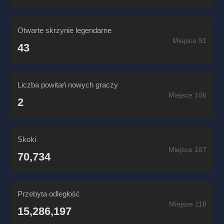
Otwarte skrzynie legendarne
Miejsce 91
43
Liczba powitań nowych graczy
Miejsce 106
2
Skoki
Miejsce 107
70,734
Przebyta odległość
Miejsce 118
15,286,197