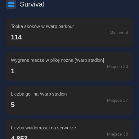
Survival
Topka skoków w /warp parkour
Miejsce 4
114
Wygrane mecze w piłkę nożna [/warp stadion]
Miejsce 30
1
Liczba goli na /warp stadion
Miejsce 37
5
Liczba wiadomości na serwerze
Miejsce 38
4,853