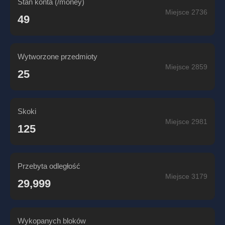
Stan konta (/money)
Miejsce 2736
49
Wytworzone przedmioty
Miejsce 2859
25
Skoki
Miejsce 2981
125
Przebyta odległość
Miejsce 3179
29,999
Wykopanych bloków