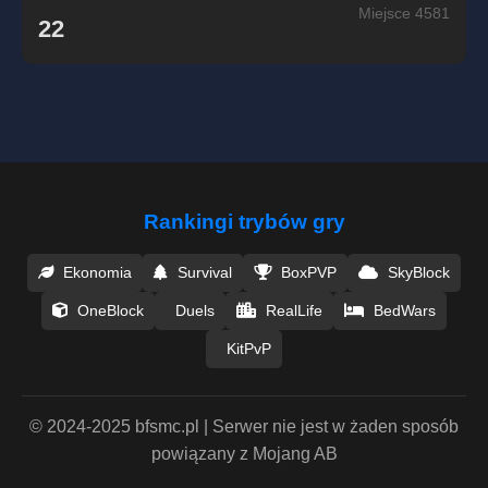
Miejsce 4581
22
Rankingi trybów gry
Ekonomia
Survival
BoxPVP
SkyBlock
OneBlock
Duels
RealLife
BedWars
KitPvP
© 2024-2025 bfsmc.pl | Serwer nie jest w żaden sposób
powiązany z Mojang AB