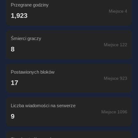
Przegrane godziny
Miejsce 4
1,923
Śmierci graczy
Miejsce 122
8
Postawionych bloków
Miejsce 923
17
Liczba wiadomości na serwerze
Miejsce 1096
9