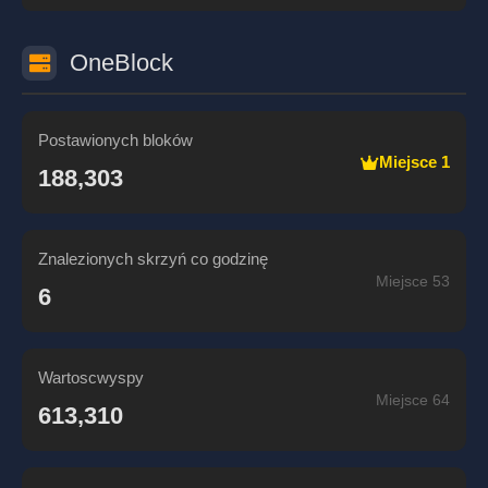
OneBlock
Postawionych bloków
Miejsce 1
188,303
Znalezionych skrzyń co godzinę
Miejsce 53
6
Wartoscwyspy
Miejsce 64
613,310