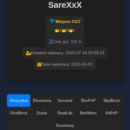
SareXxX
Miejsce #117
1
0
0
Czas gry: 131 h
Ostatnio widziany: 2026-07-16 03:58:22
Data rejestracji: 2023-02-03
Wszystkie
Ekonomia
Survival
BoxPvP
SkyBlock
OneBlock
Duels
RealLife
BedWars
KitPvP
Eventowy