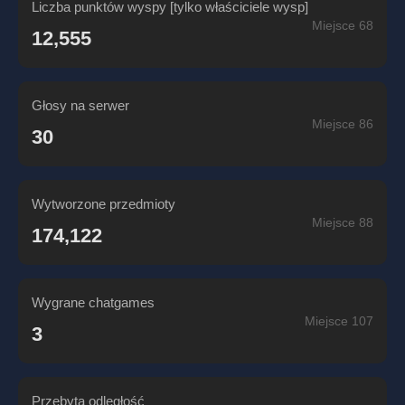
Liczba punktów wyspy [tylko właściciele wysp]
Miejsce 68
12,555
Głosy na serwer
Miejsce 86
30
Wytworzone przedmioty
Miejsce 88
174,122
Wygrane chatgames
Miejsce 107
3
Przebyta odległość