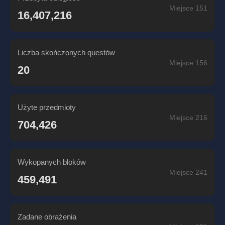
Miejsce 151
16,407,216
Liczba skończonych questów
Miejsce 156
20
Użyte przedmioty
Miejsce 216
704,426
Wykopanych bloków
Miejsce 241
459,491
Zadane obrażenia