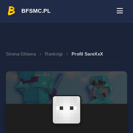
BFSMC.PL
Strona Główna
Rankingi
Profil SareXxX