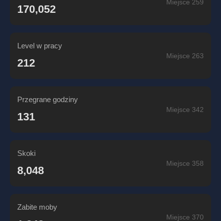
Miejsce 259
170,052
Level w pracy
Miejsce 263
212
Przegrane godziny
Miejsce 342
131
Skoki
Miejsce 358
8,048
Zabite moby
Miejsce 370