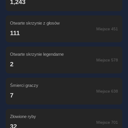
1,243
Otwarte skrzynie z głosów
Miejsce 451
111
Otwarte skrzynie legendarne
Miejsce 578
2
Śmierci graczy
Miejsce 638
7
Złowione ryby
Miejsce 701
32