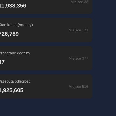
Miejsce 38
11,938,356
Stan konta (/money)
Miejsce 171
726,789
Przegrane godziny
Miejsce 377
47
Przebyta odległość
Miejsce 516
1,925,605