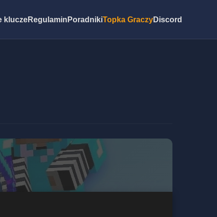
 klucze
Regulamin
Poradniki
Topka Graczy
Discord