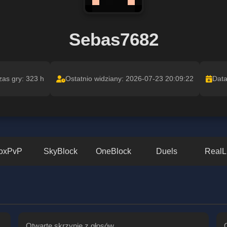
Sebas7682
zas gry: 323 h
Ostatnio widziany: 2026-07-23 20:09:22
Data
oxPvP
SkyBlock
OneBlock
Duels
RealL
Otwarte skrzynie z głosów