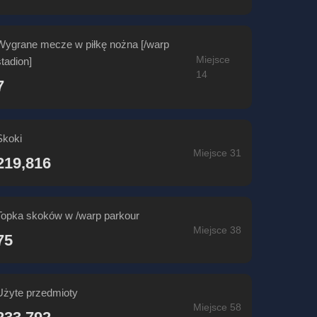
Wygrane mecze w piłkę nożna [/warp
Miejsce
stadion]
14
7
Skoki
Miejsce 31
219,816
Topka skoków w /warp parkour
Miejsce 38
75
Użyte przedmioty
Miejsce 58