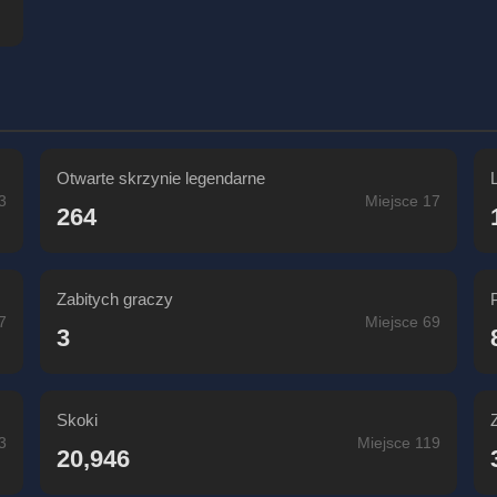
Otwarte skrzynie legendarne
3
Miejsce 17
264
Zabitych graczy
P
7
Miejsce 69
3
Skoki
3
Miejsce 119
20,946