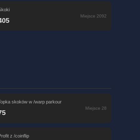
Skoki
Miejsce 2092
405
Topka skoków w /warp parkour
Miejsce 28
75
rofit z /coinflip