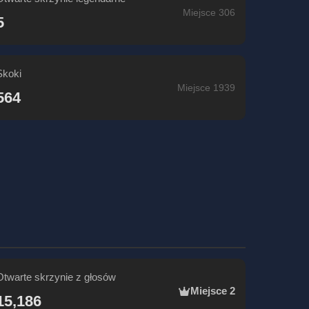
Miejsce 306
5
Skoki
Miejsce 1939
564
Otwarte skrzynie z głosów
Miejsce 2
15,186