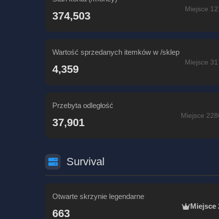
Miejsce 12
374,503
Wartość sprzedanych itemków w /sklep
Miejsce 31
4,359
Przebyta odległość
Miejsce 228
37,901
Survival
Otwarte skrzynie legendarne
Miejsce 
663