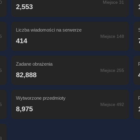
0
Miejsce 31
2,553
Liczba wiadomości na serwerze
5
Miejsce 148
414
Zadane obrażenia
5
Miejsce 255
82,888
Wytworzone przedmioty
5
Miejsce 492
8,975
8