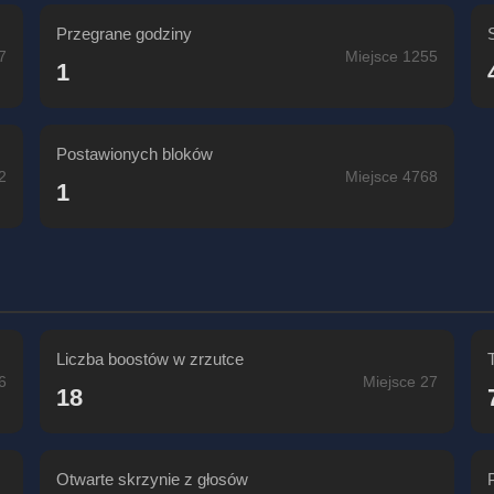
Przegrane godziny
7
Miejsce 1255
1
Postawionych bloków
2
Miejsce 4768
1
Liczba boostów w zrzutce
6
Miejsce 27
18
Otwarte skrzynie z głosów
P