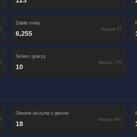
123
Zabite moby
5
Miejsce 77
6,255
Śmierci graczy
6
Miejsce 775
10
Otwarte skrzynie z głosów
8
Miejsce 481
18