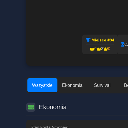
Miejsce #94
C
0
3
0
Wszystkie
Ekonomia
Survival
B
Ekonomia
Stan konta (/money)