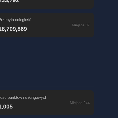
233,792
Przebyta odległość
Miejsce 97
18,709,869
Ilość punktów rankingowych
Miejsce 944
1,005