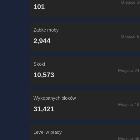
Miejsce 3
101
Zabite moby
Miejsce 8
2,944
Skoki
Miejsce 24
10,573
Wykopanych bloków
Miejsce 48
31,421
Level w pracy
Miejsce 65