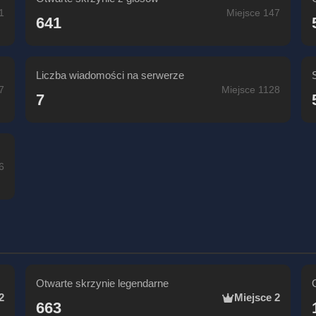
1
Miejsce 147
641
Liczba wiadomości na serwerze
7
Miejsce 1128
7
6
Otwarte skrzynie legendarne
2
Miejsce 2
663