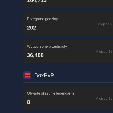
164,713
Przegrane godziny
Miejsce 7
202
Wytworzone przedmioty
Miejsce 13
36,488
BoxPvP
Otwarte skrzynie legendarne
Miejsce 13
8