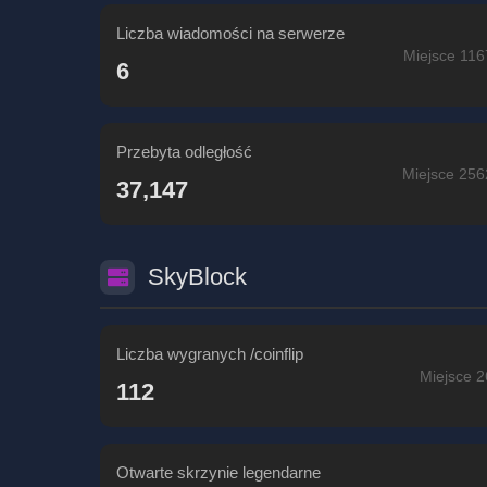
Liczba wiadomości na serwerze
Miejsce 116
6
Przebyta odległość
Miejsce 256
37,147
SkyBlock
Liczba wygranych /coinflip
Miejsce 2
112
Otwarte skrzynie legendarne