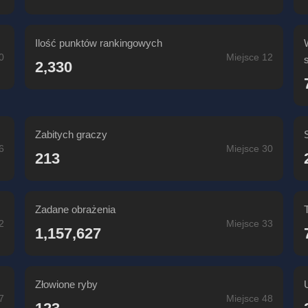
Ilość punktów rankingowych
0
Miejsce 12
2,330
Zabitych graczy
6
Miejsce 30
213
Zadane obrażenia
2
Miejsce 33
1,157,627
Złowione ryby
7
Miejsce 48