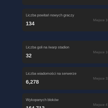
Liczba powitań nowych graczy
Miejsce 1
134
Liczba goli na /warp stadion
Miejsce 1
32
Liczba wiadomości na serwerze
Miejsce 3
6,278
Wykopanych bloków
Miejsce 4