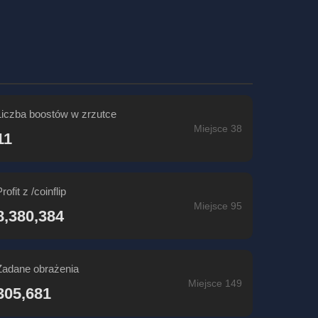
Liczba boostów w zrzutce
Miejsce 38
11
rofit z /coinflip
Miejsce 95
8,380,384
Zadane obrażenia
Miejsce 149
305,681