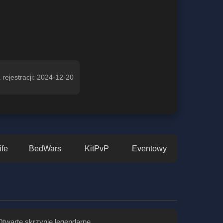
 rejestracji: 2024-12-20
ife
BedWars
KitPvP
Eventowy
Otwarte skrzynie legendarne