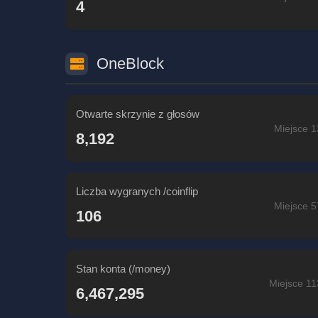
4
OneBlock
Otwarte skrzynie z głosów
Miejsce 1
8,192
Liczba wygranych /coinflip
Miejsce 5
106
Stan konta (/money)
Miejsce 11
6,467,295