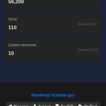
56,200
Skoki
Miejsce 4567
110
Zadane obrażenia
Miejsce 8142
10
Rankingi trybów gry