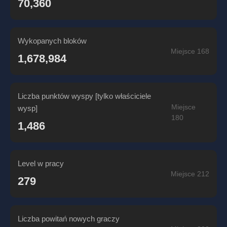
70,360
Wykopanych bloków
Miejsce 168
1,678,984
Liczba punktów wyspy [tylko właściciele
Miejsce
wysp]
180
1,486
Level w pracy
Miejsce 212
279
Liczba powitań nowych graczy