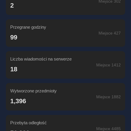
Miejsce 302
2
Przegrane godziny
Miejsce 427
99
Liczba wiadomości na serwerze
Miejsce 1412
18
Wytworzone przedmioty
Miejsce 1882
1,396
Przebyta odległość
Miejsce 4485