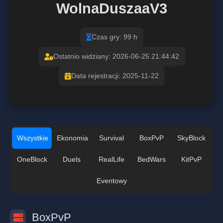
WolnaDuszaaV3
Czas gry: 99 h
Ostatnio widziany: 2026-06-25 21:44:42
Data rejestracji: 2025-11-22
Wszystkie
Ekonomia
Survival
BoxPvP
SkyBlock
OneBlock
Duels
RealLife
BedWars
KitPvP
Eventowy
BoxPvP