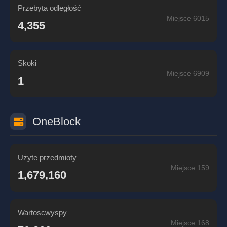
Przebyta odległość
Miejsce 6015
4,355
Skoki
Miejsce 6909
1
OneBlock
Użyte przedmioty
Miejsce 159
1,679,160
Wartoscwyspy
Miejsce 168