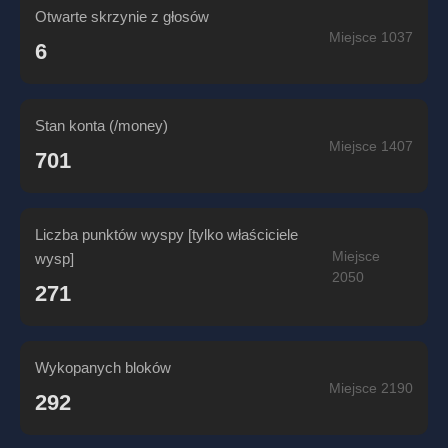
Otwarte skrzynie z głosów
Miejsce 1037
6
Stan konta (/money)
Miejsce 1407
701
Liczba punktów wyspy [tylko właściciele
Miejsce
wysp]
2050
271
Wykopanych bloków
Miejsce 2190
292