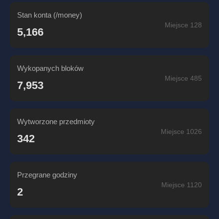
Stan konta (/money)
Miejsce 128
5,166
Wykopanych bloków
Miejsce 485
7,953
Wytworzone przedmioty
Miejsce 1026
342
Przegrane godziny
Miejsce 1120
2