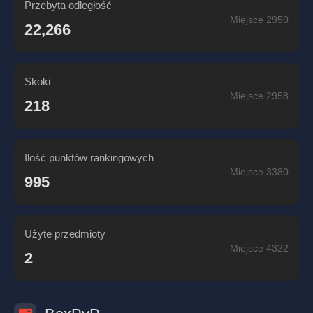
Przebyta odległość
Miejsce 2950
22,266
Skoki
Miejsce 2958
218
Ilość punktów rankingowych
Miejsce 3380
995
Użyte przedmioty
Miejsce 4322
2