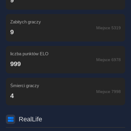
9
Zabitych graczy
Miejsce 5319
9
liczba punktów ELO
Miejsce 6978
999
Śmierci graczy
Miejsce 7998
4
RealLife