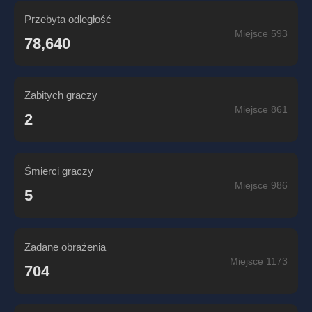
Przebyta odległość
Miejsce 593
78,640
Zabitych graczy
Miejsce 861
2
Śmierci graczy
Miejsce 986
5
Zadane obrażenia
Miejsce 1173
704