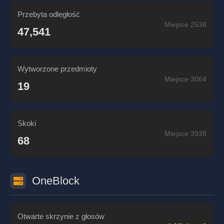
Przebyta odległość
Miejsce 2538
47,541
Wytworzone przedmioty
Miejsce 3064
19
Skoki
Miejsce 3938
68
OneBlock
Otwarte skrzynie z głosów