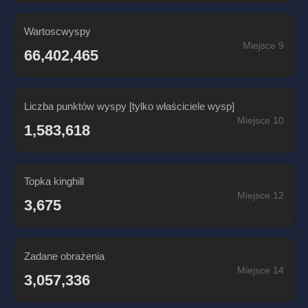
Wartoscwyspy
Miejsce 9
66,402,465
Liczba punktów wyspy [tylko właściciele wysp]
Miejsce 10
1,583,618
Topka kinghill
Miejsce 12
3,675
Zadane obrażenia
Miejsce 14
3,057,336