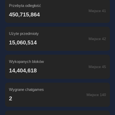
Przebyta odległość
Miejsce 41
450,715,864
Użyte przedmioty
Miejsce 42
15,060,514
Wykopanych bloków
Miejsce 45
14,404,618
Wygrane chatgames
Miejsce 140
2