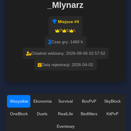
_Mlynarz
Miejsce #4
7
1
1
Czas gry: 1460 h
Ostatnio widziany: 2026-08-06 02:57:52
Data rejestracji: 2026-04-02
Wszystkie
Ekonomia
Survival
BoxPvP
SkyBlock
OneBlock
Duels
RealLife
BedWars
KitPvP
Eventowy