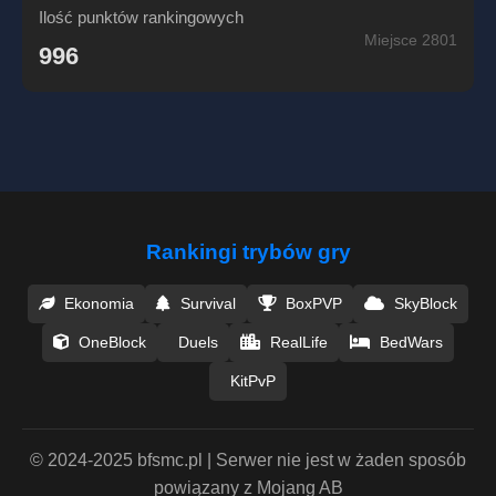
Ilość punktów rankingowych
Miejsce 2801
996
Rankingi trybów gry
Ekonomia
Survival
BoxPVP
SkyBlock
OneBlock
Duels
RealLife
BedWars
KitPvP
© 2024-2025 bfsmc.pl | Serwer nie jest w żaden sposób
powiązany z Mojang AB