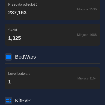
Przebyta odległość
Miejsce 1536
237,163
Skoki
Miejsce 1688
1,325
BedWars
Level bedwars
Miejsce 1154
1
KitPvP