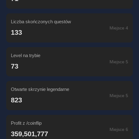
Liczba skończonych questów
Miejsce 4
133
Level na trybie
Miejsce 5
73
Otwarte skrzynie legendarne
Miejsce 5
823
Profit z /coinflip
Miejsce 6
359,501,777