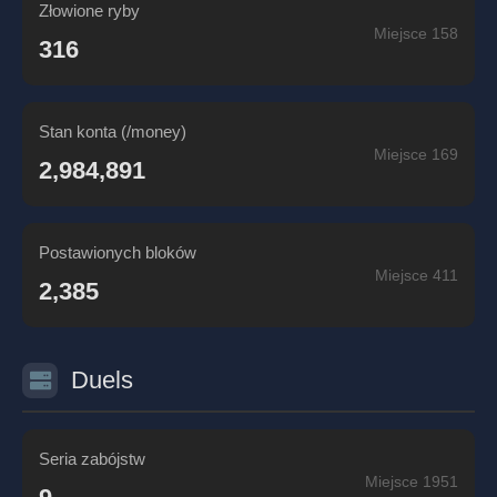
Złowione ryby
Miejsce 158
316
Stan konta (/money)
Miejsce 169
2,984,891
Postawionych bloków
Miejsce 411
2,385
Duels
Seria zabójstw
Miejsce 1951