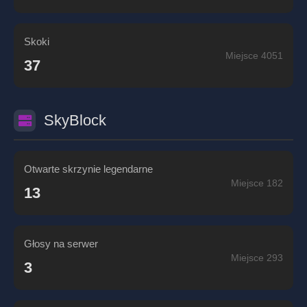
Skoki
Miejsce 4051
37
SkyBlock
Otwarte skrzynie legendarne
Miejsce 182
13
Głosy na serwer
Miejsce 293
3