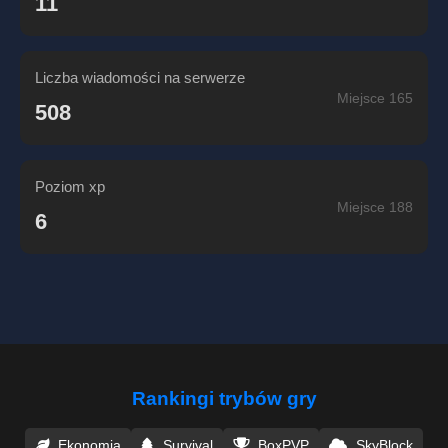
11
Liczba wiadomości na serwerze
Miejsce 165
508
Poziom xp
Miejsce 188
6
Rankingi trybów gry
Ekonomia
Survival
BoxPVP
SkyBlock