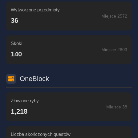
Wytworzone przedmioty
Miejsce 2572
36
Skoki
Miejsce 2803
140
OneBlock
Złowione ryby
Miejsce 38
1,218
Liczba skończonych questów