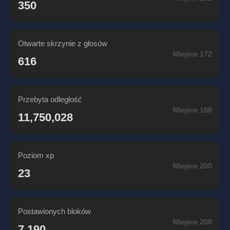
350
Otwarte skrzynie z głosów
Miejsce 172
616
Przebyta odległość
Miejsce 188
11,750,028
Poziom xp
Miejsce 200
23
Postawionych bloków
Miejsce 208
7,190