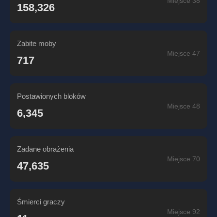
Miejsce 38
158,326
Zabite moby
Miejsce 47
717
Postawionych bloków
Miejsce 48
6,345
Zadane obrażenia
Miejsce 70
47,635
Śmierci graczy
Miejsce 92