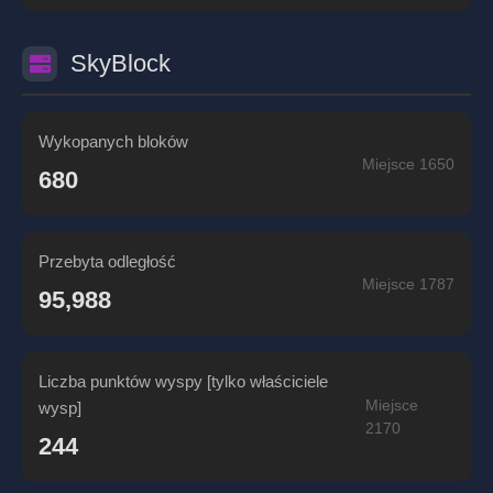
SkyBlock
Wykopanych bloków
Miejsce 1650
680
Przebyta odległość
Miejsce 1787
95,988
Liczba punktów wyspy [tylko właściciele
Miejsce
wysp]
2170
244