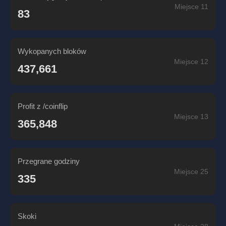
Miejsce 11
83
Wykopanych bloków
Miejsce 12
437,661
Profit z /coinflip
Miejsce 13
365,848
Przegrane godziny
Miejsce 25
335
Skoki