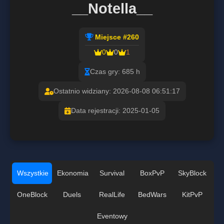
__Notella__
Miejsce #260
0
0
1
Czas gry: 685 h
Ostatnio widziany: 2026-08-08 06:51:17
Data rejestracji: 2025-01-05
Wszystkie
Ekonomia
Survival
BoxPvP
SkyBlock
OneBlock
Duels
RealLife
BedWars
KitPvP
Eventowy