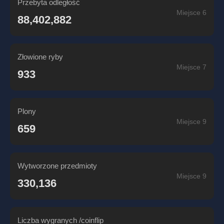
Przebyta odległość
Miejsce 6
88,402,882
Złowione ryby
Miejsce 7
933
Plony
Miejsce 9
659
Wytworzone przedmioty
Miejsce 9
330,136
Liczba wygranych /coinflip