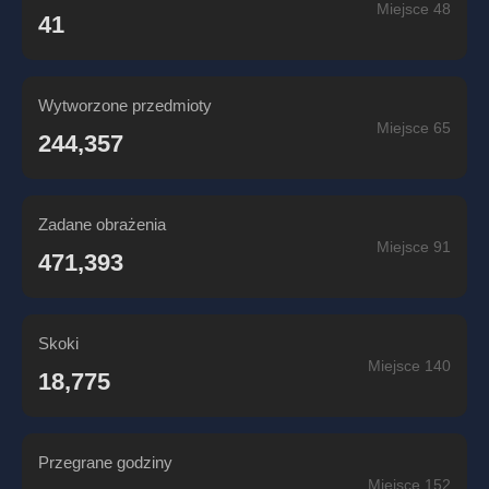
Miejsce 48
41
Wytworzone przedmioty
Miejsce 65
244,357
Zadane obrażenia
Miejsce 91
471,393
Skoki
Miejsce 140
18,775
Przegrane godziny
Miejsce 152