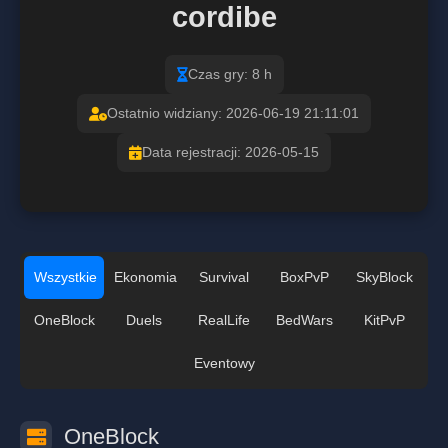
cordibe
Czas gry: 8 h
Ostatnio widziany: 2026-06-19 21:11:01
Data rejestracji: 2026-05-15
Wszystkie
Ekonomia
Survival
BoxPvP
SkyBlock
OneBlock
Duels
RealLife
BedWars
KitPvP
Eventowy
OneBlock