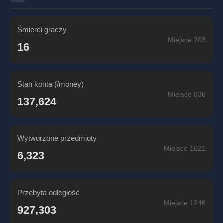
Śmierci graczy
Miejsce 203
16
Stan konta (/money)
Miejsce 836
137,624
Wytworzone przedmioty
Miejsce 1021
6,323
Przebyta odległość
Miejsce 1246
927,303