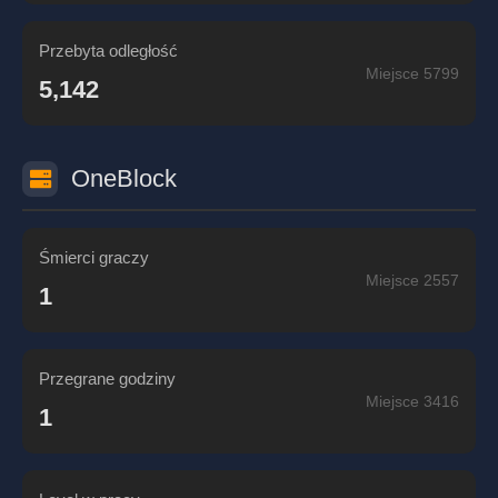
Przebyta odległość
Miejsce 5799
5,142
OneBlock
Śmierci graczy
Miejsce 2557
1
Przegrane godziny
Miejsce 3416
1