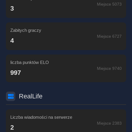
Miejsce 5073
3
Zabitych graczy
Miejsce 6727
4
liczba punktów ELO
Miejsce 9740
997
RealLife
Liczba wiadomości na serwerze
Miejsce 2383
2