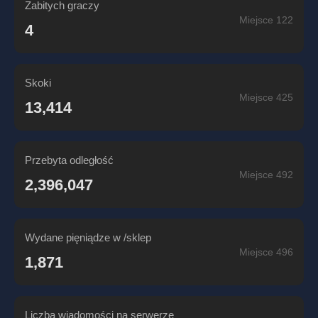
Zabitych graczy
Miejsce 122
4
Skoki
Miejsce 425
13,414
Przebyta odległość
Miejsce 492
2,396,047
Wydane pięniądze w /sklep
Miejsce 496
1,871
Liczba wiadomości na serwerze