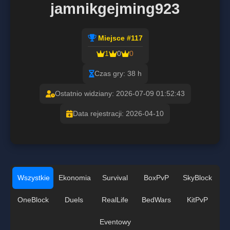
jamnikgejming923
Miejsce #117
1
0
0
Czas gry: 38 h
Ostatnio widziany: 2026-07-09 01:52:43
Data rejestracji: 2026-04-10
Wszystkie
Ekonomia
Survival
BoxPvP
SkyBlock
OneBlock
Duels
RealLife
BedWars
KitPvP
Eventowy