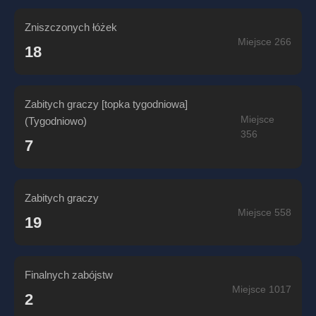
Zniszczonych łóżek
Miejsce 266
18
Zabitych graczy [topka tygodniowa]
Miejsce
(Tygodniowo)
356
7
Zabitych graczy
Miejsce 558
19
Finalnych zabójstw
Miejsce 1017
2