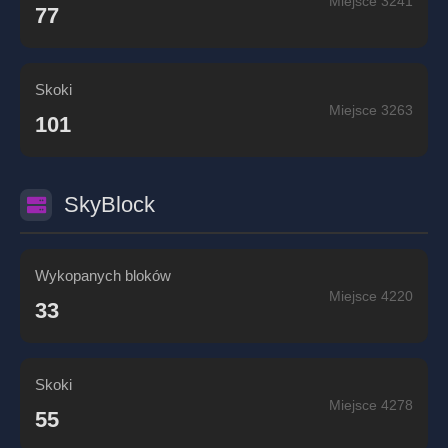
Miejsce 3241
77
Skoki
Miejsce 3263
101
SkyBlock
Wykopanych bloków
Miejsce 4220
33
Skoki
Miejsce 4278
55