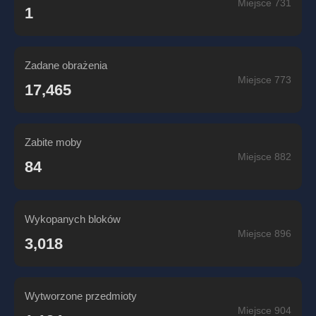
Miejsce 731
1
Zadane obrażenia
Miejsce 773
17,465
Zabite moby
Miejsce 882
84
Wykopanych bloków
Miejsce 896
3,018
Wytworzone przedmioty
Miejsce 904