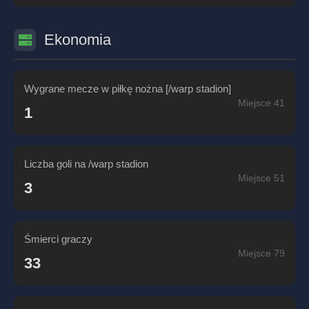
Ekonomia
Wygrane mecze w piłkę nożna [/warp stadion]
Miejsce 41
1
Liczba goli na /warp stadion
Miejsce 51
3
Śmierci graczy
Miejsce 79
33