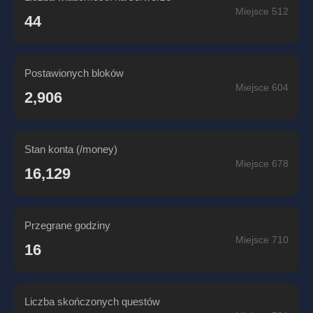
Miejsce 512
44
Postawionych bloków
Miejsce 604
2,906
Stan konta (/money)
Miejsce 678
16,129
Przegrane godziny
Miejsce 710
16
Liczba skończonych questów