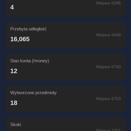
Miejsce 6286
4
Przebyta odległość
Miejsce 6448
16,065
Stan konta (/money)
Miejsce 6740
12
Wytworzone przedmioty
Miejsce 6753
18
Skoki
Miejsce 7051