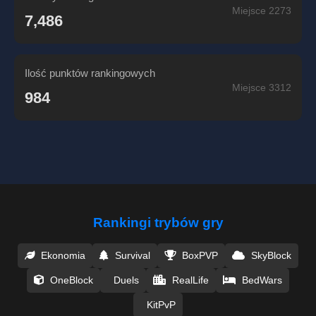
Miejsce 2273
7,486
Ilość punktów rankingowych
Miejsce 3312
984
Rankingi trybów gry
Ekonomia
Survival
BoxPVP
SkyBlock
OneBlock
Duels
RealLife
BedWars
KitPvP