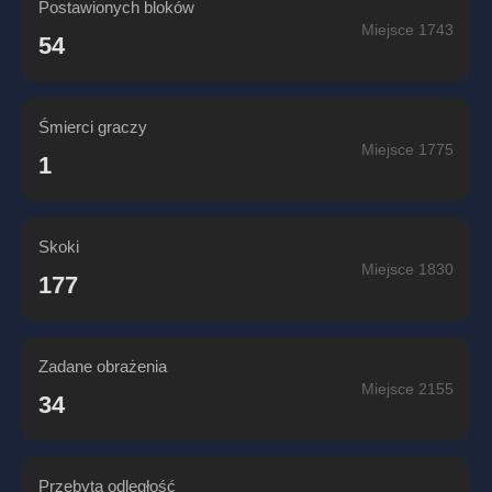
Postawionych bloków
Miejsce 1743
54
Śmierci graczy
Miejsce 1775
1
Skoki
Miejsce 1830
177
Zadane obrażenia
Miejsce 2155
34
Przebyta odległość