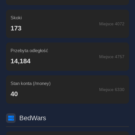
Skoki
Miejsce 4072
173
Przebyta odległość
Miejsce 4757
14,184
Stan konta (/money)
Miejsce 6330
40
BedWars