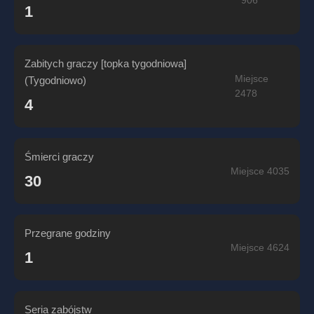
906
1
Zabitych graczy [topka tygodniowa]
Miejsce
(Tygodniowo)
2478
4
Śmierci graczy
Miejsce 4035
30
Przegrane godziny
Miejsce 4624
1
Seria zabójstw