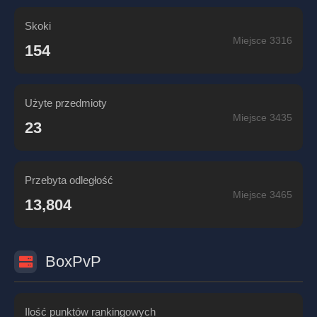
Skoki
Miejsce 3316
154
Użyte przedmioty
Miejsce 3435
23
Przebyta odległość
Miejsce 3465
13,804
BoxPvP
Ilość punktów rankingowych