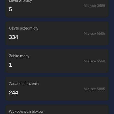
Level w pracy
Miejsce 3689
5
Użyte przedmioty
Miejsce 5505
334
Zabite moby
Miejsce 5568
1
Zadane obrażenia
Miejsce 5885
244
Wykopanych bloków