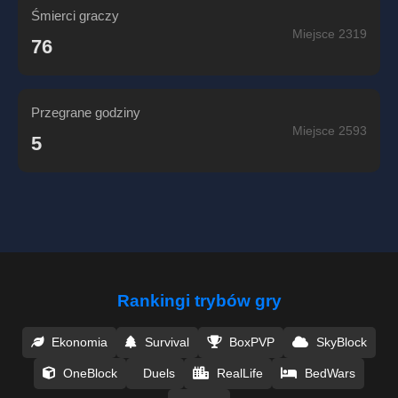
Śmierci graczy
Miejsce 2319
76
Przegrane godziny
Miejsce 2593
5
Rankingi trybów gry
Ekonomia
Survival
BoxPVP
SkyBlock
OneBlock
Duels
RealLife
BedWars