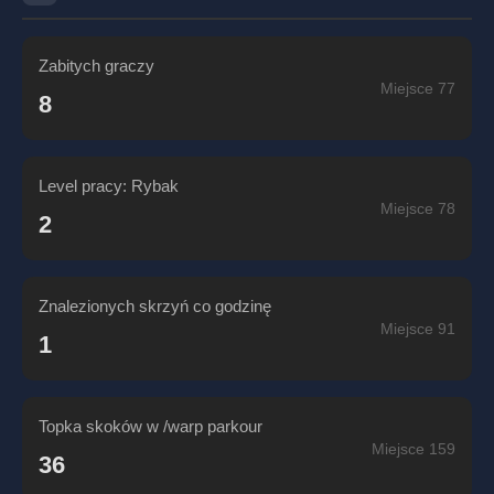
Zabitych graczy
Miejsce 77
8
Level pracy: Rybak
Miejsce 78
2
Znalezionych skrzyń co godzinę
Miejsce 91
1
Topka skoków w /warp parkour
Miejsce 159
36