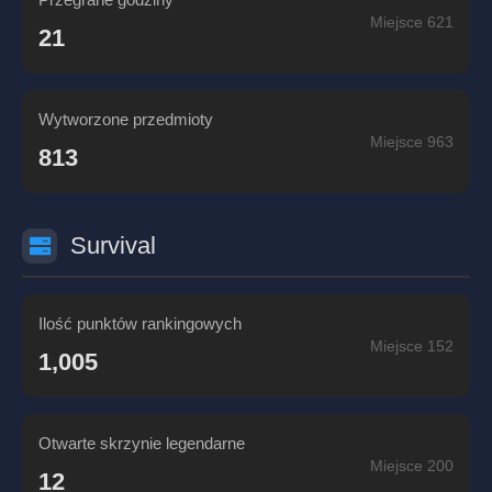
Miejsce 621
21
Wytworzone przedmioty
Miejsce 963
813
Survival
Ilość punktów rankingowych
Miejsce 152
1,005
Otwarte skrzynie legendarne
Miejsce 200
12