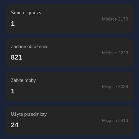
Śmierci graczy
Miejsce 2173
1
Zadane obrażenia
Miejsce 2229
821
Zabite moby
Miejsce 3039
1
Użyte przedmioty
Miejsce 3413
24