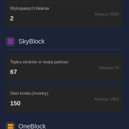
Wykopanych bloków
Miejsce 3893
2
SkyBlock
Topka skoków w /warp parkour
Miejsce 79
67
Stan konta (/money)
Miejsce 1963
150
OneBlock