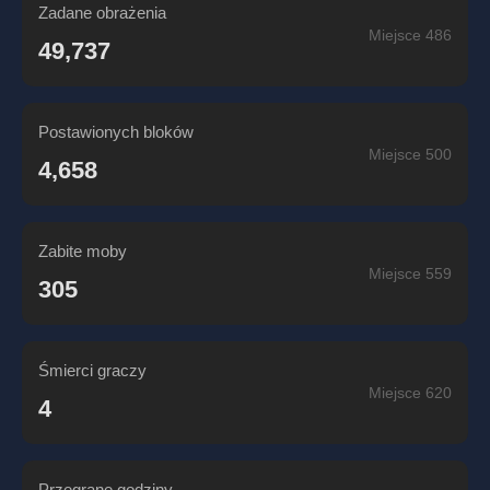
Zadane obrażenia
Miejsce 486
49,737
Postawionych bloków
Miejsce 500
4,658
Zabite moby
Miejsce 559
305
Śmierci graczy
Miejsce 620
4
Przegrane godziny