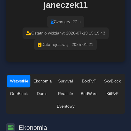
janeczek11
Czas gry: 27 h
Ostatnio widziany: 2026-07-19 15:19:43
Data rejestracji: 2025-01-21
Wszystkie
Ekonomia
Survival
BoxPvP
SkyBlock
OneBlock
Duels
RealLife
BedWars
KitPvP
Eventowy
Ekonomia