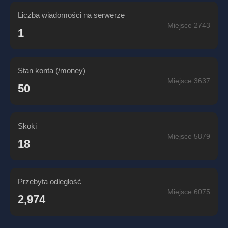
Liczba wiadomości na serwerze
Miejsce 2743
1
Stan konta (/money)
Miejsce 3637
50
Skoki
Miejsce 5879
18
Przebyta odległość
Miejsce 6075
2,974