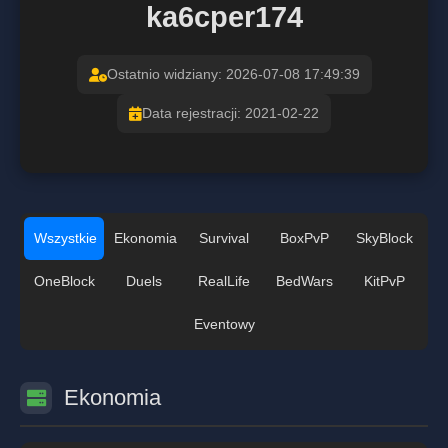
ka6cper174
Ostatnio widziany: 2026-07-08 17:49:39
Data rejestracji: 2021-02-22
Wszystkie
Ekonomia
Survival
BoxPvP
SkyBlock
OneBlock
Duels
RealLife
BedWars
KitPvP
Eventowy
Ekonomia