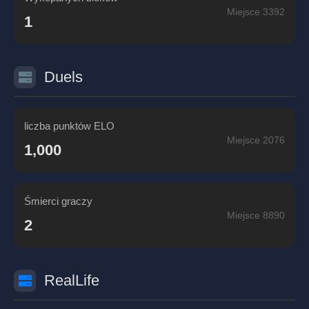
Miejsce 3392
1
Duels
liczba punktów ELO
Miejsce 2076
1,000
Śmierci graczy
Miejsce 8890
2
RealLife