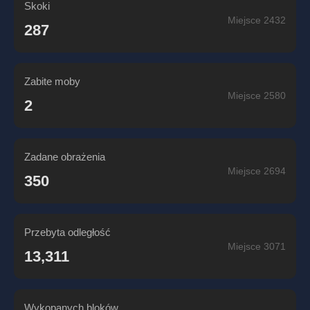
Skoki
Miejsce 2432
287
Zabite moby
Miejsce 2580
2
Zadane obrażenia
Miejsce 2694
350
Przebyta odległość
Miejsce 3071
13,311
Wykopanych bloków