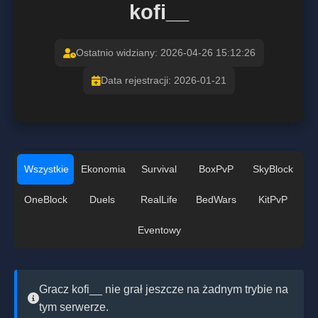
kofi__
Ostatnio widziany: 2026-04-26 15:12:26
Data rejestracji: 2026-01-21
Wszystkie
Ekonomia
Survival
BoxPvP
SkyBlock
OneBlock
Duels
RealLife
BedWars
KitPvP
Eventowy
Gracz kofi__ nie grał jeszcze na żadnym trybie na
tym serwerze.