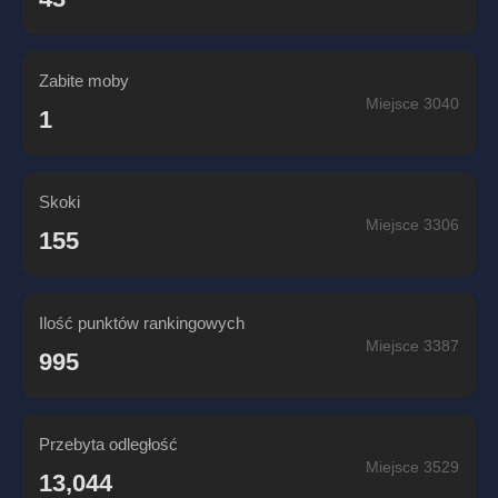
Zabite moby
Miejsce 3040
1
Skoki
Miejsce 3306
155
Ilość punktów rankingowych
Miejsce 3387
995
Przebyta odległość
Miejsce 3529
13,044