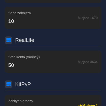
Seria zabójstw
Miejsce 1679
10
RealLife
Stan konta (/money)
Miejsce 3634
50
KitPvP
Zabitych graczy
Miejsce 1