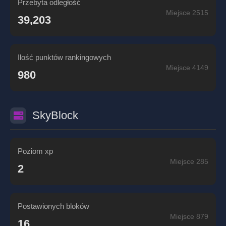
Przebyta odległość
Miejsce 2515
39,203
Ilość punktów rankingowych
Miejsce 4149
980
SkyBlock
Poziom xp
Miejsce 285
2
Postawionych bloków
Miejsce 879
16