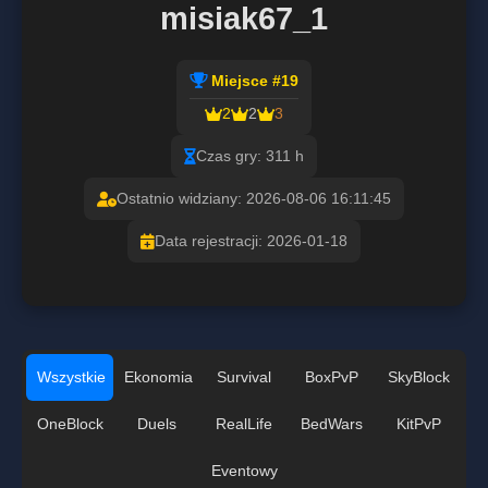
misiak67_1
Miejsce #19
2
2
3
Czas gry: 311 h
Ostatnio widziany: 2026-08-06 16:11:45
Data rejestracji: 2026-01-18
Wszystkie
Ekonomia
Survival
BoxPvP
SkyBlock
OneBlock
Duels
RealLife
BedWars
KitPvP
Eventowy