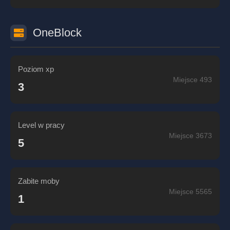
OneBlock
Poziom xp
Miejsce 493
3
Level w pracy
Miejsce 3673
5
Zabite moby
Miejsce 5565
1