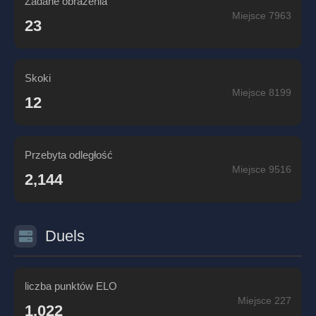
Zadane obrażenia
Miejsce 7963
23
Skoki
Miejsce 8199
12
Przebyta odległość
Miejsce 9516
2,144
Duels
liczba punktów ELO
Miejsce 227
1,022