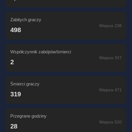
Zabitych graczy
Miejsce 238
498
Współczynnik zabójstw/śmierci
Miejsce 337
2
Śmierci graczy
Miejsce 471
319
Przegrane godziny
Miejsce 520
28