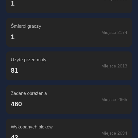
1
Śmierci graczy
Miejsce 2174
1
Użyte przedmioty
Miejsce 2613
81
Zadane obrażenia
Miejsce 2665
460
Wykopanych bloków
Miejsce 2694
43