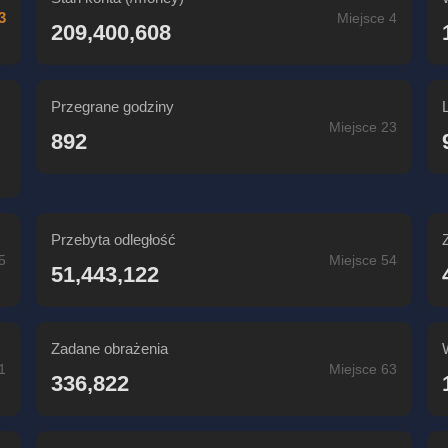
3
Miejsce 4
209,400,608
Przegrane godziny
Miejsce 23
892
Przebyta odległość
5
Miejsce 54
51,443,122
Zadane obrażenia
1
Miejsce 63
336,822