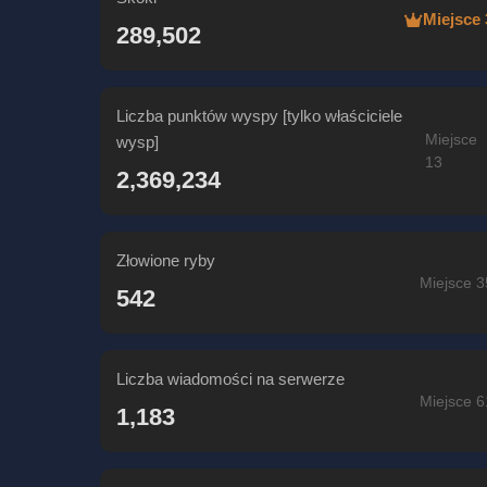
Miejsce 
289,502
Liczba punktów wyspy [tylko właściciele
Miejsce
wysp]
13
2,369,234
Złowione ryby
Miejsce 3
542
Liczba wiadomości na serwerze
Miejsce 6
1,183