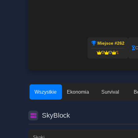
Miejsce #262
C
0
0
1
Wszystkie
Ekonomia
Survival
B
SkyBlock
Skoki