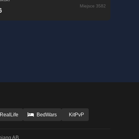
Miejsce 3582
6
RealLife
BedWars
KitPvP
ojang AB