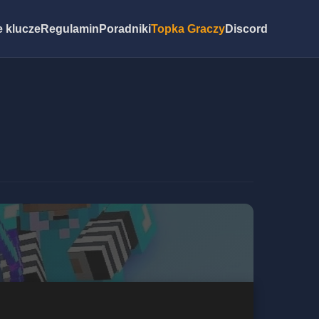
 klucze
Regulamin
Poradniki
Topka Graczy
Discord