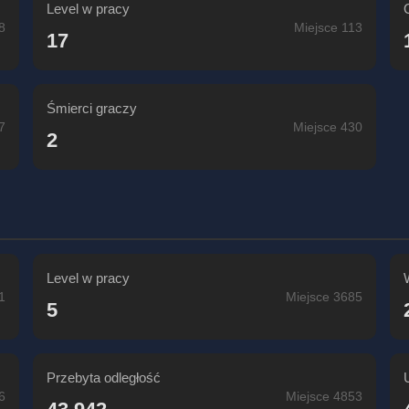
Level w pracy
8
Miejsce 113
17
Śmierci graczy
7
Miejsce 430
2
Level w pracy
1
Miejsce 3685
5
Przebyta odległość
6
Miejsce 4853