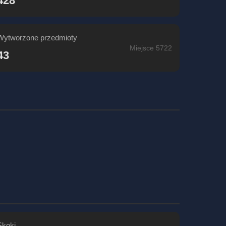
428
Wytworzone przedmioty
Miejsce 5722
43
Skoki