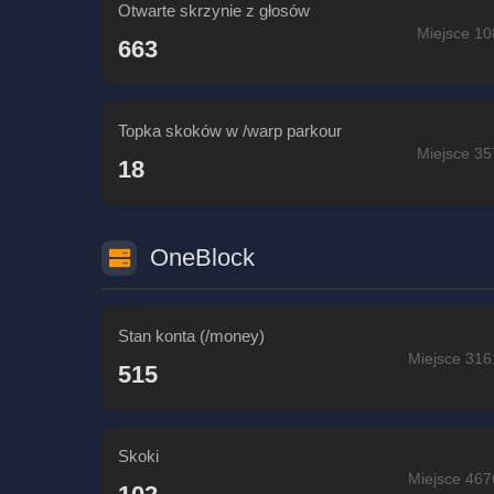
Otwarte skrzynie z głosów
Miejsce 10
663
Topka skoków w /warp parkour
Miejsce 35
18
OneBlock
Stan konta (/money)
Miejsce 316
515
Skoki
Miejsce 467