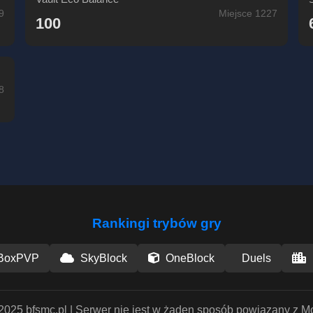
9
Miejsce 1227
100
8
Rankingi trybów gry
BoxPVP
SkyBlock
OneBlock
Duels
2025 bfsmc.pl | Serwer nie jest w żaden sposób powiązany z M