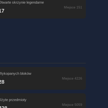
Otwarte skrzynie legendarne
Miejsce 151
17
Wykopanych bloków
Miejsce 4226
28
Użyte przedmioty
Miejsce 5059