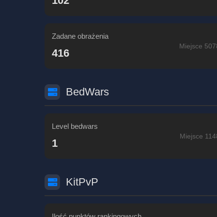
102
Zadane obrażenia
Miejsce 507
416
BedWars
Level bedwars
Miejsce 114
1
KitPvP
Ilość punktów rankingowych