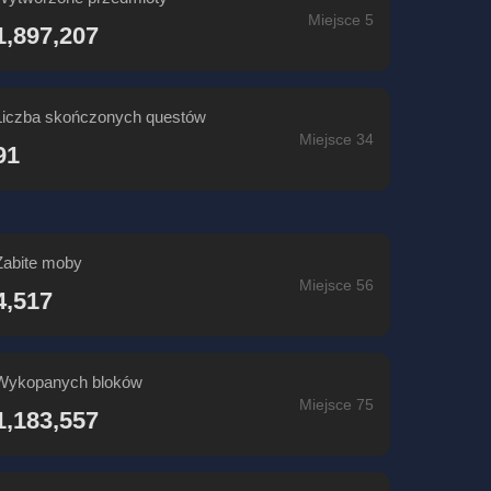
Miejsce 5
1,897,207
Liczba skończonych questów
Miejsce 34
91
Zabite moby
Miejsce 56
4,517
Wykopanych bloków
Miejsce 75
1,183,557