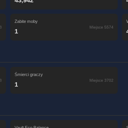
43,942
Zabite moby
8
Miejsce 5574
1
Śmierci graczy
8
Miejsce 3702
1
Vault Eco Balance