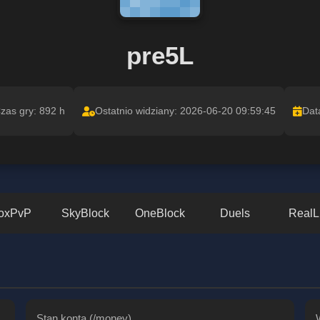
pre5L
zas gry: 892 h
Ostatnio widziany: 2026-06-20 09:59:45
Dat
oxPvP
SkyBlock
OneBlock
Duels
RealL
Stan konta (/money)