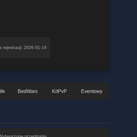
a rejestracji: 2026-01-19
ife
BedWars
KitPvP
Eventowy
Wytworzone przedmioty