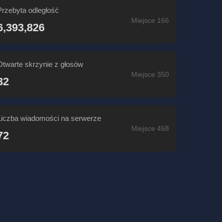
Przebyta odległość
Miejsce 166
6,393,826
Otwarte skrzynie z głosów
Miejsce 350
32
Liczba wiadomości na serwerze
Miejsce 468
72