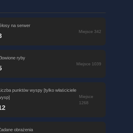
Głosy na serwer
Miejsce 342
3
Złowione ryby
Miejsce 1039
5
Liczba punktów wyspy [tylko właściciele
Miejsce
wysp]
1268
12
Zadane obrażenia