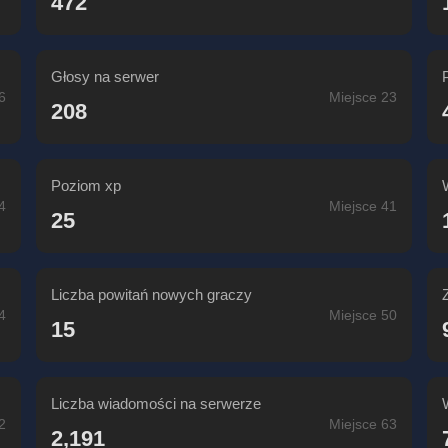
472
Głosy na serwer
6
Miejsce 23
208
Poziom xp
4
Miejsce 41
25
Liczba powitań nowych graczy
4
Miejsce 50
15
Liczba wiadomości na serwerze
2
Miejsce 63
2,191