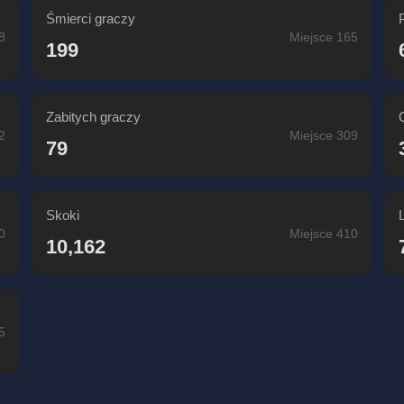
Śmierci graczy
8
Miejsce 165
199
Zabitych graczy
2
Miejsce 309
79
Skoki
0
Miejsce 410
10,162
5