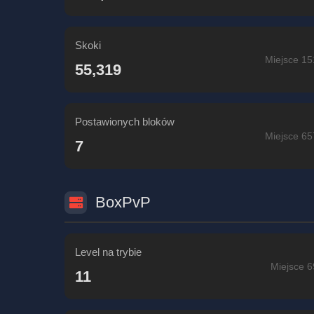
Skoki
Miejsce 15
55,319
Postawionych bloków
Miejsce 65
7
BoxPvP
Level na trybie
Miejsce 6
11