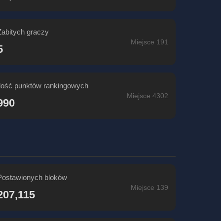
Zabitych graczy
Miejsce 191
5
Ilość punktów rankingowych
Miejsce 4302
990
Postawionych bloków
Miejsce 139
207,115