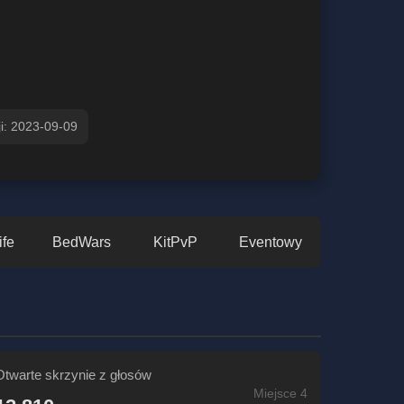
ji: 2023-09-09
ife
BedWars
KitPvP
Eventowy
Otwarte skrzynie z głosów
Miejsce 4