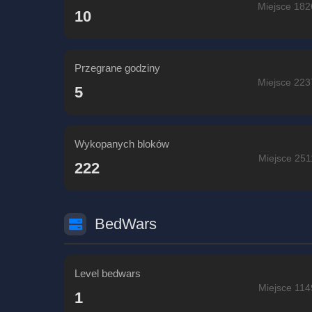
Miejsce 182
10
Przegrane godziny
Miejsce 223
5
Wykopanych bloków
Miejsce 251
222
BedWars
Level bedwars
Miejsce 114
1