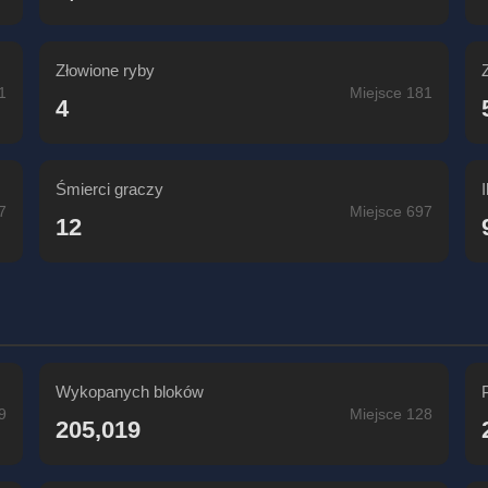
Złowione ryby
1
Miejsce 181
4
Śmierci graczy
7
Miejsce 697
12
Wykopanych bloków
9
Miejsce 128
205,019