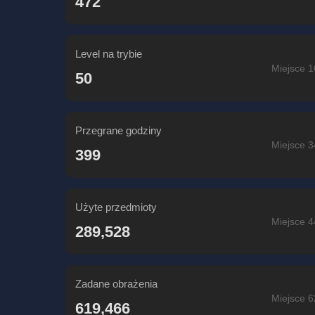
472
Level na trybie
Miejsce 1
50
Przegrane godziny
Miejsce 3
399
Użyte przedmioty
Miejsce 4
289,528
Zadane obrażenia
Miejsce 6
619,466