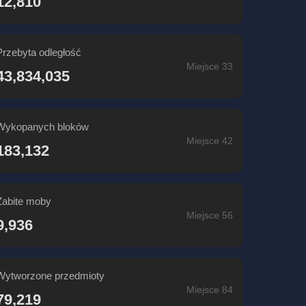
12,810
Przebyta odległość
Miejsce 33
43,834,035
Wykopanych bloków
Miejsce 42
183,132
Zabite moby
Miejsce 56
9,936
Wytworzone przedmioty
Miejsce 84
79,219