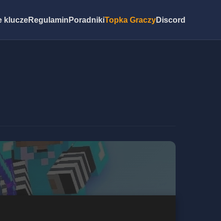
 klucze
Regulamin
Poradniki
Topka Graczy
Discord