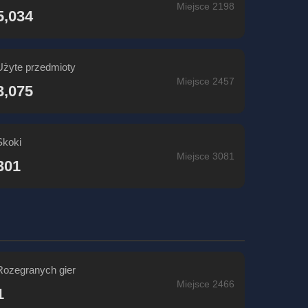
Miejsce 2198
5,034
Użyte przedmioty
Miejsce 2457
3,075
Skoki
Miejsce 3081
301
Rozegranych gier
Miejsce 2466
1