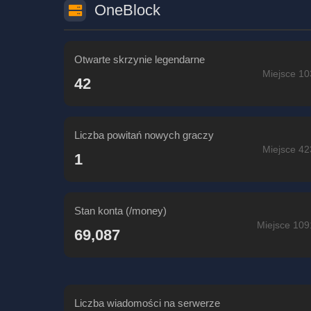
OneBlock
Otwarte skrzynie legendarne
Miejsce 10
42
Liczba powitań nowych graczy
Miejsce 42
1
Stan konta (/money)
Miejsce 109
69,087
Liczba wiadomości na serwerze