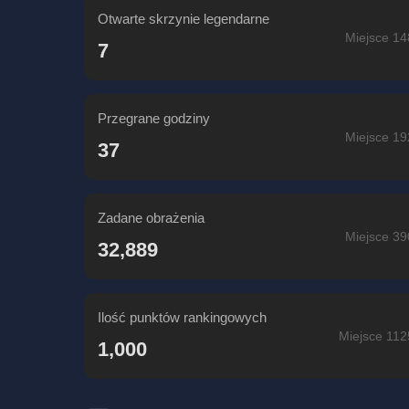
Otwarte skrzynie legendarne
Miejsce 14
7
Przegrane godziny
Miejsce 19
37
Zadane obrażenia
Miejsce 39
32,889
Ilość punktów rankingowych
Miejsce 112
1,000