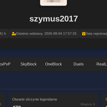
szymus2017
41 h
Ostatnio widziany: 2026-08-04 17:57:33
Data rejestrac
oxPvP
SkyBlock
OneBlock
Duels
RealL
Otwarte skrzynie legendarne
4
Miejsce 4