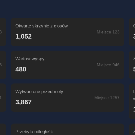
Otwarte skrzynie z głosów
3
Miejsce 123
1,052
Wartoscwyspy
3
Miejsce 946
480
Wytworzone przedmioty
1
Miejsce 1257
3,867
Przebyta odległość