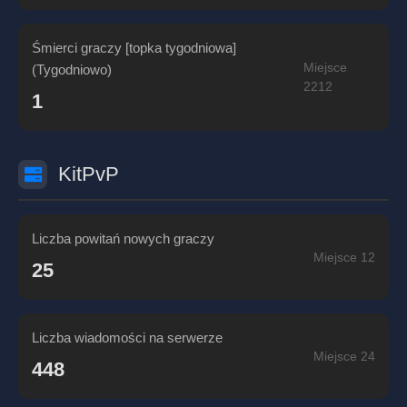
Śmierci graczy [topka tygodniowa]
Miejsce
(Tygodniowo)
2212
1
KitPvP
Liczba powitań nowych graczy
Miejsce 12
25
Liczba wiadomości na serwerze
Miejsce 24
448