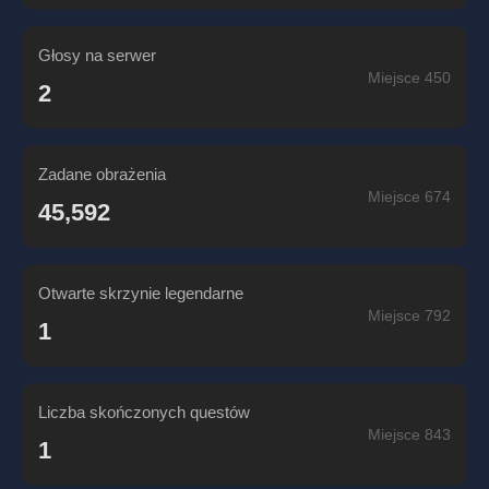
Głosy na serwer
Miejsce 450
2
Zadane obrażenia
Miejsce 674
45,592
Otwarte skrzynie legendarne
Miejsce 792
1
Liczba skończonych questów
Miejsce 843
1