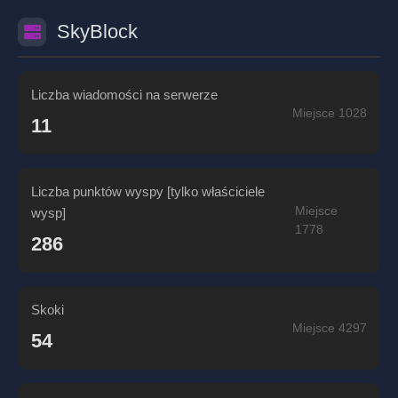
SkyBlock
Liczba wiadomości na serwerze
Miejsce 1028
11
Liczba punktów wyspy [tylko właściciele
Miejsce
wysp]
1778
286
Skoki
Miejsce 4297
54