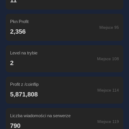
11
Pkn Profit
Miejsce 95
2,356
Level na trybie
Miejsce 108
2
Profit z /coinflip
Miejsce 114
5,871,808
Liczba wiadomości na serwerze
Miejsce 119
790