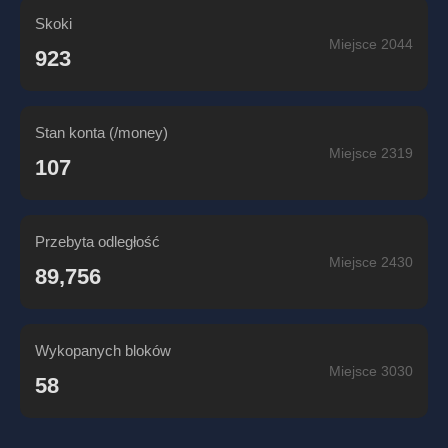
Skoki
Miejsce 2044
923
Stan konta (/money)
Miejsce 2319
107
Przebyta odległość
Miejsce 2430
89,756
Wykopanych bloków
Miejsce 3030
58