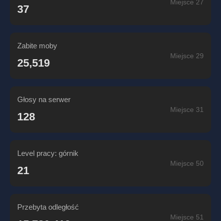
Miejsce 27
37
Zabite moby
Miejsce 29
25,519
Głosy na serwer
Miejsce 31
128
Level pracy: górnik
Miejsce 50
21
Przebyta odległość
Miejsce 51