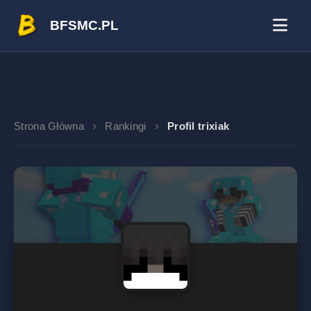
BFSMC.PL
Strona Główna
Rankingi
Profil trixiak