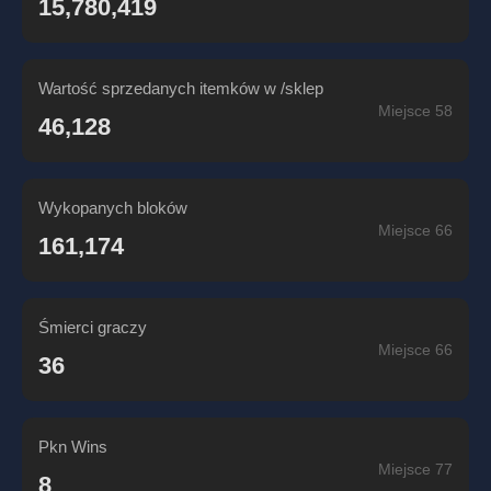
15,780,419
Wartość sprzedanych itemków w /sklep
Miejsce 58
46,128
Wykopanych bloków
Miejsce 66
161,174
Śmierci graczy
Miejsce 66
36
Pkn Wins
Miejsce 77
8