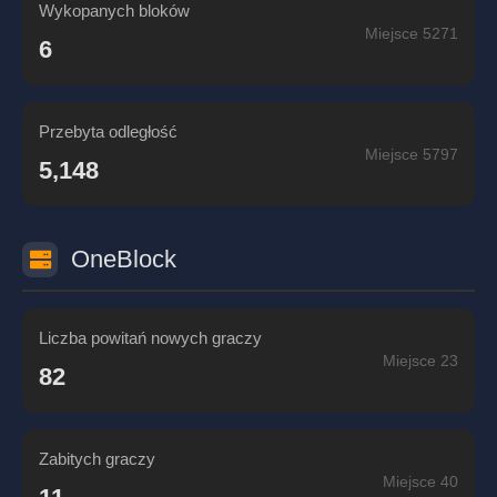
Wykopanych bloków
Miejsce 5271
6
Przebyta odległość
Miejsce 5797
5,148
OneBlock
Liczba powitań nowych graczy
Miejsce 23
82
Zabitych graczy
Miejsce 40