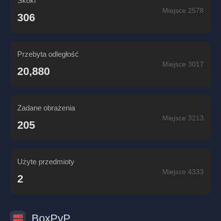
Skoki
Miejsce 2578
306
Przebyta odległość
Miejsce 3017
20,880
Zadane obrażenia
Miejsce 3213
205
Użyte przedmioty
Miejsce 4333
2
BoxPvP