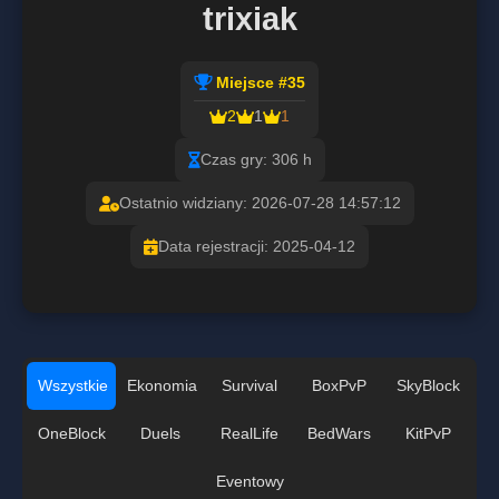
trixiak
Miejsce #35
2
1
1
Czas gry: 306 h
Ostatnio widziany: 2026-07-28 14:57:12
Data rejestracji: 2025-04-12
Wszystkie
Ekonomia
Survival
BoxPvP
SkyBlock
OneBlock
Duels
RealLife
BedWars
KitPvP
Eventowy