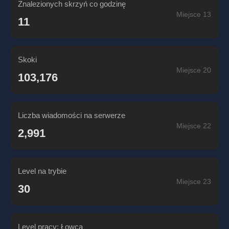
Znalezionych skrzyń co godzinę
Miejsce 13
11
Skoki
Miejsce 20
103,176
Liczba wiadomości na serwerze
Miejsce 22
2,991
Level na trybie
Miejsce 23
30
Level pracy: Łowca