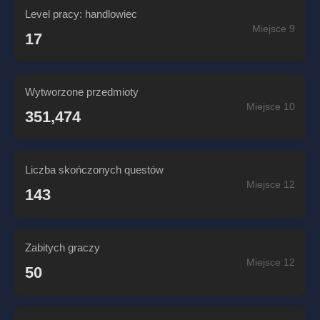
Level pracy: handlowiec
Miejsce 9
17
Wytworzone przedmioty
Miejsce 10
351,474
Liczba skończonych questów
Miejsce 12
143
Zabitych graczy
Miejsce 12
50