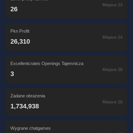
Miejsce 23
26
Pkn Profit
Miejsce 24
26,310
Excellentcrates Openings Tajemnicza
Miejsce 26
3
Zadane obrażenia
Miejsce 26
1,734,938
Wygrane chatgames