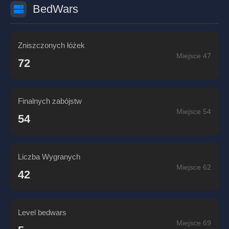
BedWars
Zniszczonych łóżek
Miejsce 47
72
Finalnych zabójstw
Miejsce 54
54
Liczba Wygranych
Miejsce 62
42
Level bedwars
Miejsce 69