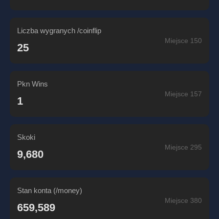
Liczba wygranych /coinflip
Miejsce 150
25
Pkn Wins
Miejsce 157
1
Skoki
Miejsce 295
9,680
Stan konta (/money)
Miejsce 380
659,589