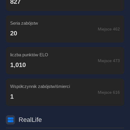
827
Seria zabójstw
Miejsce 462
20
liczba punktów ELO
Miejsce 473
1,010
Współczynnik zabójstw/śmierci
Miejsce 616
1
RealLife