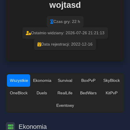
wojtasd
Czas gry: 22 h
Ostatnio widziany: 2026-07-26 21:21:13
Data rejestracji: 2022-12-16
Wszystkie
Ekonomia
Survival
BoxPvP
SkyBlock
OneBlock
Duels
RealLife
BedWars
KitPvP
Eventowy
Ekonomia