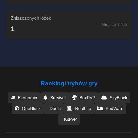
Zniszczonych łóżek
Miejsce 1785
1
Rankingi trybów gry
Ekonomia
Survival
BoxPVP
SkyBlock
OneBlock
Duels
RealLife
BedWars
KitPvP