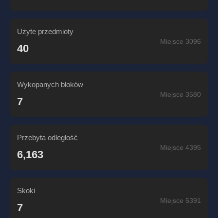
Użyte przedmioty
Miejsce 3096
40
Wykopanych bloków
Miejsce 3580
7
Przebyta odległość
Miejsce 4395
6,163
Skoki
Miejsce 5391
7