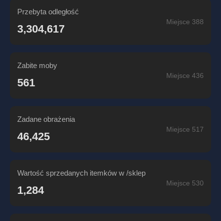
Przebyta odległość
Miejsce 388
3,304,617
Zabite moby
Miejsce 436
561
Zadane obrażenia
Miejsce 517
46,425
Wartość sprzedanych itemków w /sklep
Miejsce 530
1,284