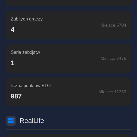
Zabitych graczy
Miejsce 6704
4
Seria zabójstw
Miejsce 7475
1
liczba punktów ELO
Miejsce 11263
987
RealLife