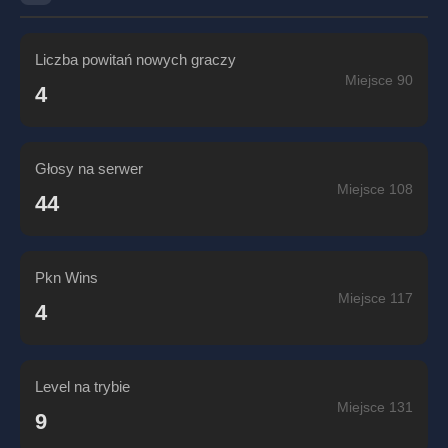
Liczba powitań nowych graczy
Miejsce 90
4
Głosy na serwer
Miejsce 108
44
Pkn Wins
Miejsce 117
4
Level na trybie
Miejsce 131
9