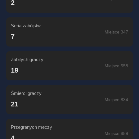
2
Seria zabójstw
Miejsce 347
7
Zabitych graczy
Miejsce 558
19
Śmierci graczy
Miejsce 834
21
Przegranych meczy
Miejsce 859
4