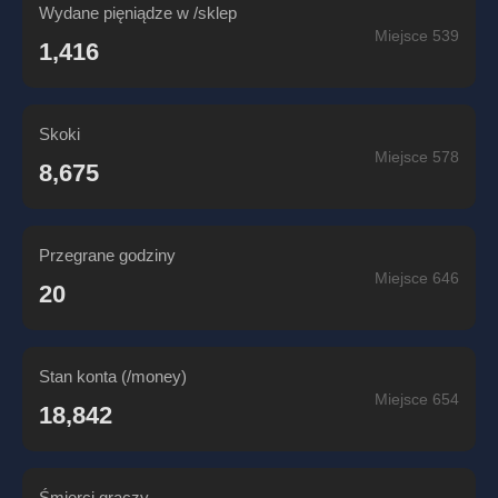
Wydane pięniądze w /sklep
Miejsce 539
1,416
Skoki
Miejsce 578
8,675
Przegrane godziny
Miejsce 646
20
Stan konta (/money)
Miejsce 654
18,842
Śmierci graczy