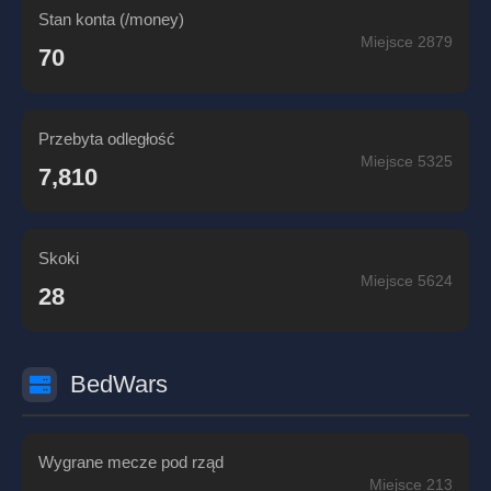
Stan konta (/money)
Miejsce 2879
70
Przebyta odległość
Miejsce 5325
7,810
Skoki
Miejsce 5624
28
BedWars
Wygrane mecze pod rząd
Miejsce 213