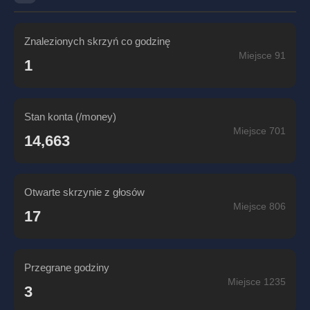
Znalezionych skrzyń co godzinę
Miejsce 91
1
Stan konta (/money)
Miejsce 701
14,663
Otwarte skrzynie z głosów
Miejsce 806
17
Przegrane godziny
Miejsce 1235
3