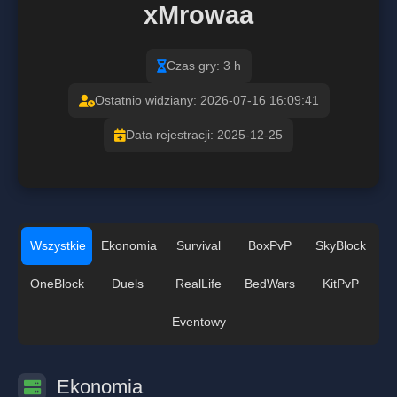
xMrowaa
Czas gry: 3 h
Ostatnio widziany: 2026-07-16 16:09:41
Data rejestracji: 2025-12-25
Wszystkie
Ekonomia
Survival
BoxPvP
SkyBlock
OneBlock
Duels
RealLife
BedWars
KitPvP
Eventowy
Ekonomia