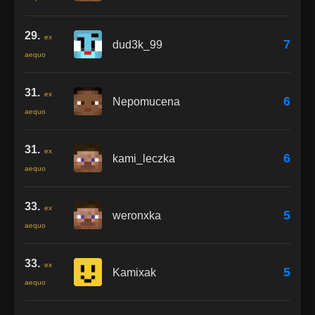
29.
ex
7
dud3k_99
aequo
31.
ex
6
Nepomucena
aequo
31.
ex
6
kami_leczka
aequo
33.
ex
5
weronxka
aequo
33.
ex
5
Kamixak
aequo