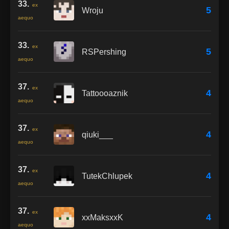
33.
ex
5
Wroju
aequo
33.
ex
5
RSPershing
aequo
37.
ex
4
Tattoooaznik
aequo
37.
ex
4
qiuki___
aequo
37.
ex
4
TutekChlupek
aequo
37.
ex
4
xxMaksxxK
aequo