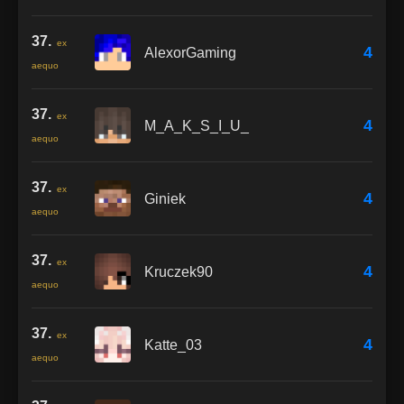
37.
ex
4
AlexorGaming
aequo
37.
ex
4
M_A_K_S_I_U_
aequo
37.
ex
4
Giniek
aequo
37.
ex
4
Kruczek90
aequo
37.
ex
4
Katte_03
aequo