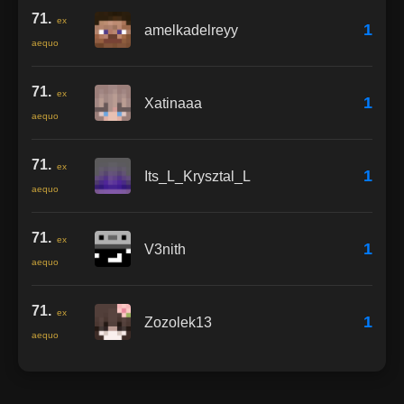
71.
ex
1
amelkadelreyy
aequo
71.
ex
1
Xatinaaa
aequo
71.
ex
1
Its_L_Krysztal_L
aequo
71.
ex
1
V3nith
aequo
71.
ex
1
Zozolek13
aequo