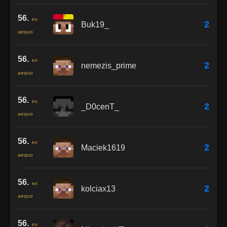
56.
ex
2
Buk19_
aequo
56.
ex
2
nemezis_prime
aequo
56.
ex
2
_D0cenT_
aequo
56.
ex
2
Maciek1619
aequo
56.
ex
2
kolciax13
aequo
56.
ex