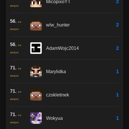
2
MicopixoYT
aequo
56.
ex
2
wlw_hunter
aequo
56.
ex
2
AdamWojc2014
aequo
71.
ex
1
Marylidka
aequo
71.
ex
1
czokletinek
aequo
71.
ex
1
Wokyua
aequo