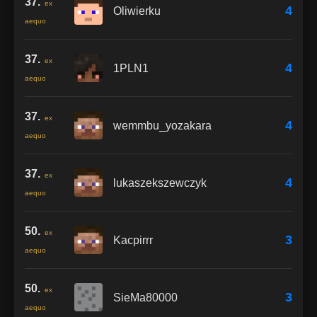
37.
ex
4
Oliwierku
aequo
37.
ex
4
1PLN1
aequo
37.
ex
4
wemmbu_yozakara
aequo
37.
ex
4
lukaszekszewczyk
aequo
50.
ex
3
Kacpirrr
aequo
50.
ex
3
SieMa80000
aequo