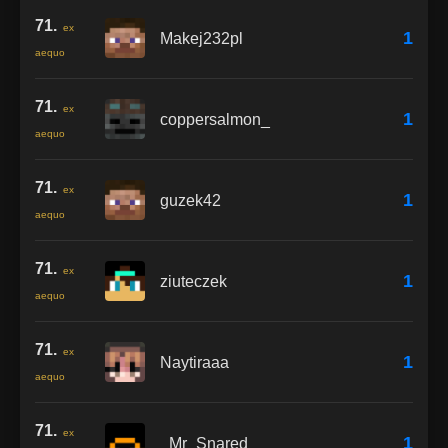
71.
ex
1
Makej232pl
aequo
71.
ex
1
coppersalmon_
aequo
71.
ex
1
guzek42
aequo
71.
ex
1
ziuteczek
aequo
71.
ex
1
Naytiraaa
aequo
71.
ex
1
_Mr_Snared_