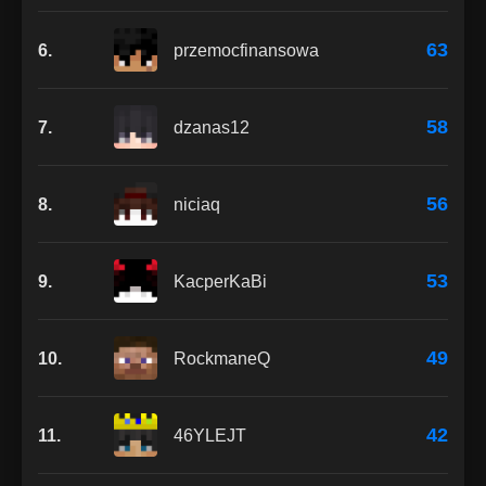
63
6.
przemocfinansowa
58
7.
dzanas12
56
8.
niciaq
53
9.
KacperKaBi
49
10.
RockmaneQ
42
11.
46YLEJT