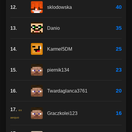
40
12.
sklodowska
35
13.
Danio
25
14.
Karmel5DM
23
15.
piernik134
20
16.
Twardaglanca3761
17.
ex
16
Graczkolei123
aequo