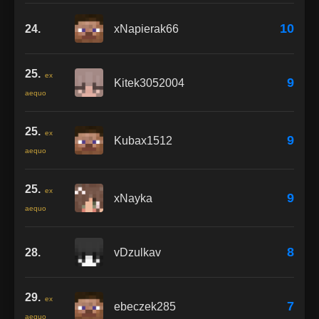
10
24.
xNapierak66
25.
ex
9
Kitek3052004
aequo
25.
ex
9
Kubax1512
aequo
25.
ex
9
xNayka
aequo
8
28.
vDzulkav
29.
ex
7
ebeczek285
aequo