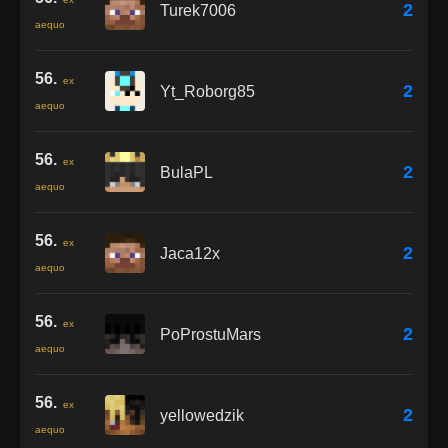
2
Turek7006
aequo
56.
ex
2
Yt_Roborg85
aequo
56.
ex
2
BulaPL
aequo
56.
ex
2
Jaca12x
aequo
56.
ex
2
PoProstuMars
aequo
56.
ex
2
yellowedzik
aequo