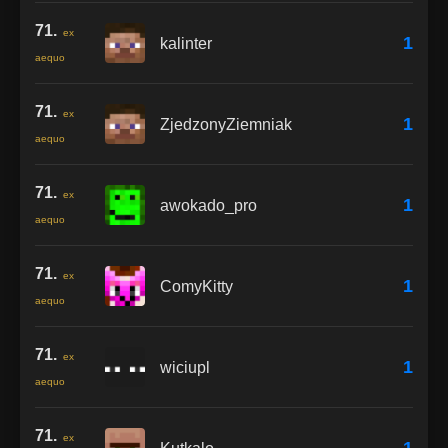
71.
ex
1
kalinter
aequo
71.
ex
1
ZjedzonyZiemniak
aequo
71.
ex
1
awokado_pro
aequo
71.
ex
1
ComyKitty
aequo
71.
ex
1
wiciupl
aequo
71.
ex