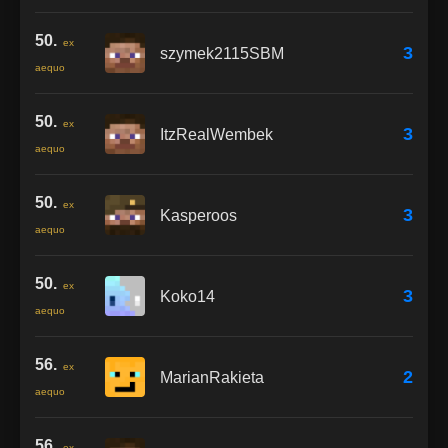
50.
ex
3
szymek2115SBM
aequo
50.
ex
3
ItzRealWembek
aequo
50.
ex
3
Kasperoos
aequo
50.
ex
3
Koko14
aequo
56.
ex
2
MarianRakieta
aequo
56.
ex