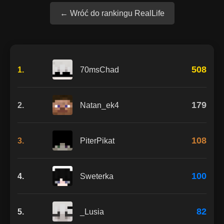
← Wróć do rankingu RealLife
508
1.
70msChad
179
2.
Natan_ek4
108
3.
PiterPikat
100
4.
Sweterka
82
5.
_Lusia