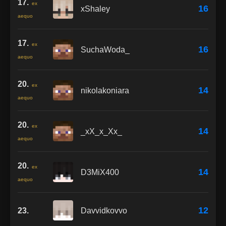
17.
ex
16
xShaley
aequo
17.
ex
16
SuchaWoda_
aequo
20.
ex
14
nikolakoniara
aequo
20.
ex
14
_xX_x_Xx_
aequo
20.
ex
14
D3MiX400
aequo
12
23.
Davvidkovvo