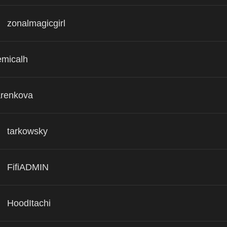
zonalmagicgirl
emicalh
renkova
tarkowsky
FifiADMIN
HoodItachi