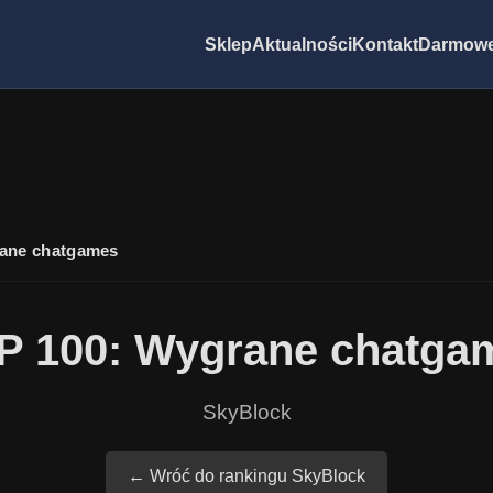
Sklep
Aktualności
Kontakt
Darmowe
ane chatgames
P 100: Wygrane chatga
SkyBlock
← Wróć do rankingu SkyBlock