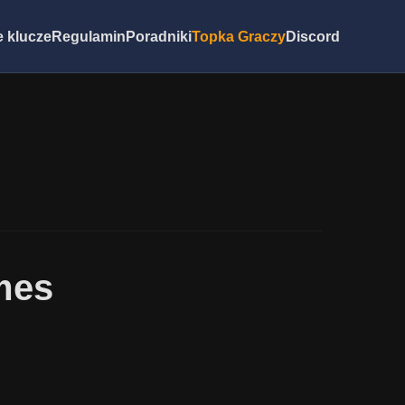
 klucze
Regulamin
Poradniki
Topka Graczy
Discord
mes