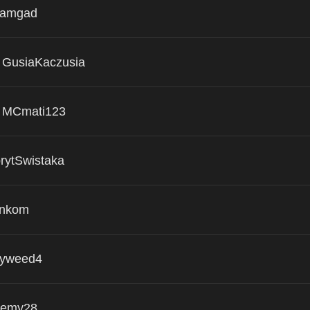
eamgad
GusiaKaczusia
MCmati123
rytSwistaka
nkom
yweed4
eemy28