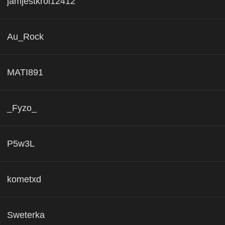
jamjestkrol12412
Au_Rock
MATI891
_Fyzo_
P5w3L
kometxd
Sweterka