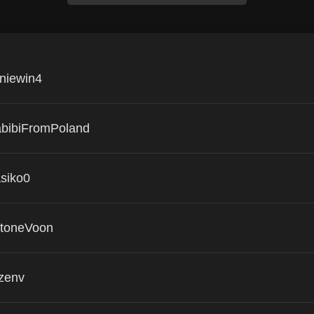
niewin4
bibiFromPoland
siko0
toneVoon
zenv