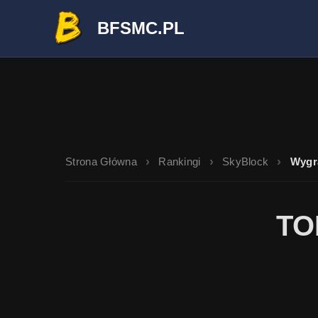
BFSMC.PL
Strona Główna
Rankingi
SkyBlock
Wygr
TO