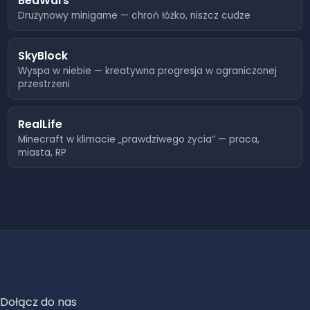
BedWars
8.08.2026, 00:20
0
Drużynowy minigame — chroń łóżko, niszcz cudze
8.08.2026, 00:10
0
SkyBlock
8.08.2026, 00:00
0
Wyspa w niebie — kreatywna progresja w ograniczonej
przestrzeni
7.08.2026, 23:50
0
RealLife
7.08.2026, 23:40
1
Minecraft w klimacie „prawdziwego życia” — praca,
miasta, RP
7.08.2026, 23:30
1
7.08.2026, 23:20
0
7.08.2026, 23:10
0
7.08.2026, 23:00
0
7.08.2026, 22:50
0
Dołącz do nas
7.08.2026, 22:40
0