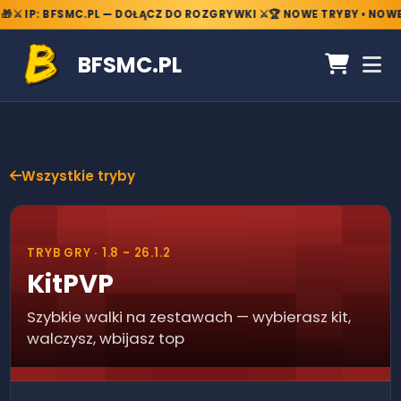
⚔️ IP: BFSMC.PL — DOŁĄCZ DO ROZGRYWKI ⚔️
🏆 NOWE TRYBY • NOWE 
BFSMC.PL
Wszystkie tryby
TRYB GRY ·
1.8 - 26.1.2
KitPVP
Szybkie walki na zestawach — wybierasz kit,
walczysz, wbijasz top