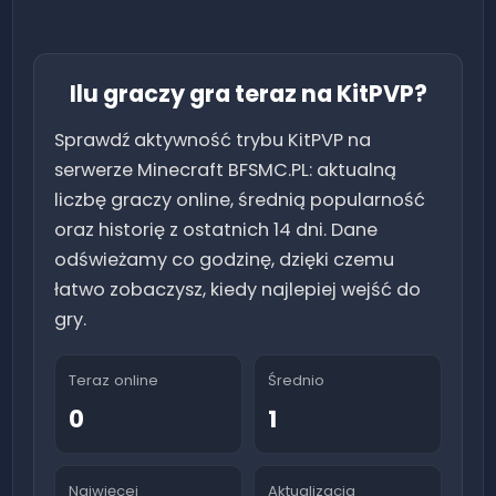
Ilu graczy gra teraz na
KitPVP
?
Sprawdź aktywność trybu
KitPVP
na
serwerze Minecraft BFSMC.PL: aktualną
liczbę graczy online, średnią popularność
oraz historię z ostatnich 14 dni. Dane
odświeżamy co godzinę, dzięki czemu
łatwo zobaczysz, kiedy najlepiej wejść do
gry.
Teraz online
Średnio
0
1
Najwięcej
Aktualizacja