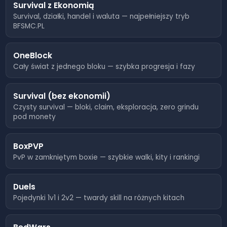
Survival z Ekonomią
8.08.2026, 02:00
0
Survival, działki, handel i waluta — najpełniejszy tryb
BFSMC.PL
8.08.2026, 01:50
0
8.08.2026, 01:40
0
OneBlock
Cały świat z jednego bloku — szybka progresja i fazy
8.08.2026, 01:30
0
8.08.2026, 01:20
0
Survival (bez ekonomii)
Czysty survival — bloki, claim, eksploracja, zero grindu
pod monety
8.08.2026, 01:10
0
8.08.2026, 01:00
0
BoxPVP
PvP w zamkniętym boxie — szybkie walki, kity i rankingi
8.08.2026, 00:50
0
8.08.2026, 00:40
0
Duels
Pojedynki 1v1 i 2v2 — twardy skill na różnych kitach
8.08.2026, 00:30
0