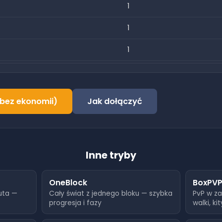
1
1
1
1
1
(bez ekonomii)
Jak dołączyć
1
1
Inne tryby
3
3
OneBlock
BoxPV
luta —
Cały świat z jednego bloku — szybka
PvP w z
3
progresja i fazy
walki, kit