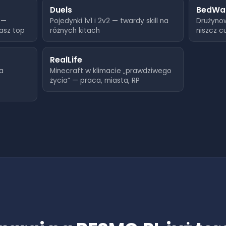
6
Duels
BedWa
 —
Pojedynki 1v1 i 2v2 — twardy skill na
Drużyno
7
jasz top
różnych kitach
niszcz c
9
RealLife
9
a
Minecraft w klimacie „prawdziwego
życia” — praca, miasta, RP
7
4
6
4
7
4
9