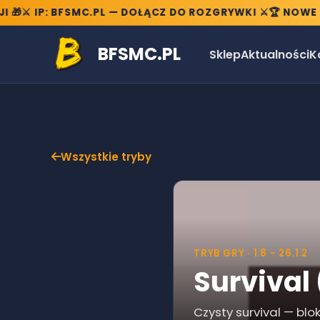
⚔️ IP: BFSMC.PL — DOŁĄCZ DO ROZGRYWKI ⚔️
🏆 NOWE TRY
BFSMC.PL
Sklep
Aktualności
K
Wszystkie tryby
TRYB GRY ·
1.8 - 26.1.2
Survival
Czysty survival — blo