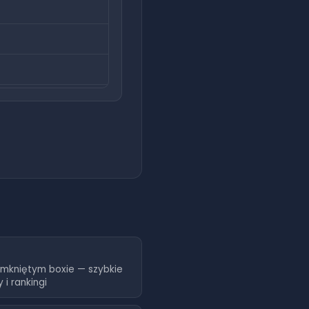
P
amkniętym boxie — szybkie
y i rankingi