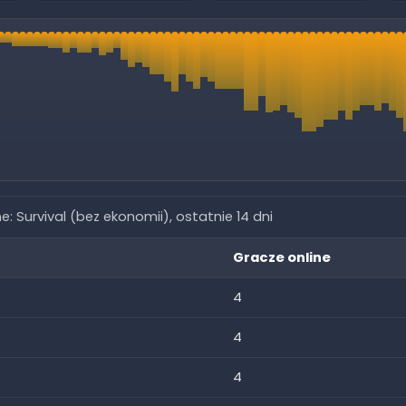
ne:
Survival (bez ekonomii)
, ostatnie 14 dni
Gracze online
4
4
4