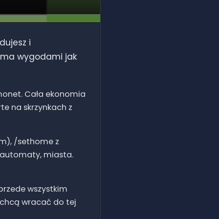
dujesz i
ilkoma wygodami jak
z monet. Cała ekonomia
rte na skrzynkach z
m), /sethome z
, automaty, miasta.
 przede wszystkim
y chcą wracać do tej