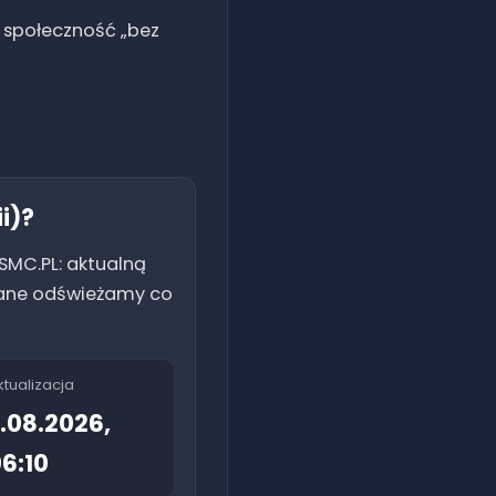
i społeczność „bez
i)
?
SMC.PL: aktualną
. Dane odświeżamy co
ktualizacja
.08.2026,
6:10