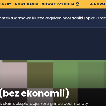
BY • NOWE RANGI • NOWA PRZYGODA 🏆
🔥 NOWA EDY
ontakt
Darmowe klucze
Regulamin
Poradniki
Topka Grac
 (bez ekonomii)
ki, claim, eksploracja, zero grindu pod monety