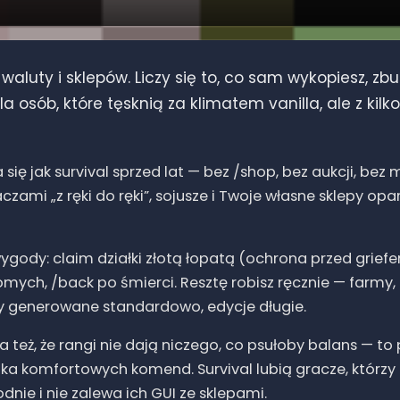
 waluty i sklepów. Liczy się to, co sam wykopiesz, zbu
dla osób, które tęsknią za klimatem vanilla, ale z k
 się jak survival sprzed lat — bez /shop, bez aukcji, be
czami „z ręki do ręki”, sojusze i Twoje własne sklepy opa
dy: claim działki złotą łopatą (ochrona przed griefe
omych, /back po śmierci. Resztę robisz ręcznie — farmy
y generowane standardowo, edycje długie.
 też, że rangi nie dają niczego, co psułoby balans — to
kilka komfortowych komend. Survival lubią gracze, którz
dnie i nie zalewa ich GUI ze sklepami.