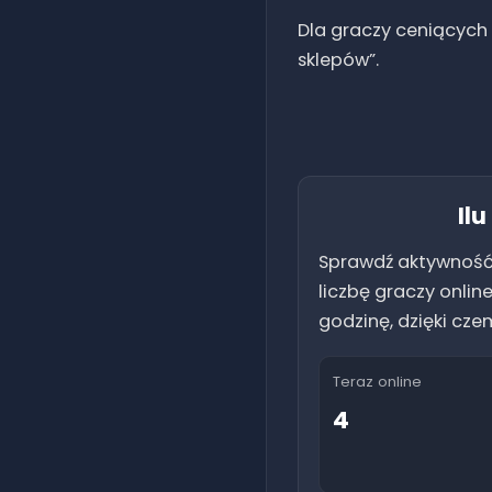
Dla graczy ceniących 
sklepów”.
Il
Sprawdź aktywność
liczbę graczy onlin
godzinę, dzięki cze
Teraz online
4