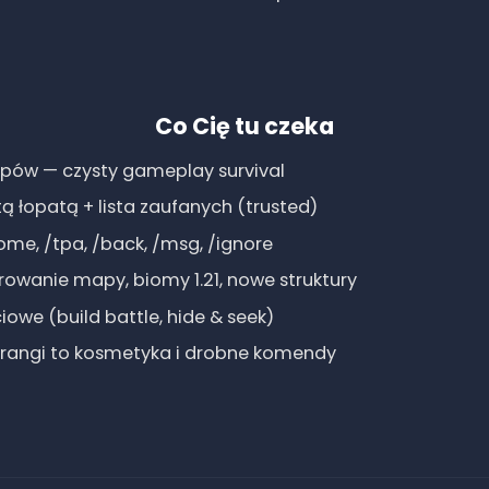
Co Cię tu czeka
lepów — czysty gameplay survival
tą łopatą + lista zaufanych (trusted)
me, /tpa, /back, /msg, /ignore
wanie mapy, biomy 1.21, nowe struktury
owe (build battle, hide & seek)
 rangi to kosmetyka i drobne komendy