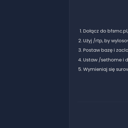
Dołącz do bfsmc.pl,
Użyj /rtp, by wylos
Postaw bazę i zacla
Ustaw /sethome i d
Wymieniaj się surow