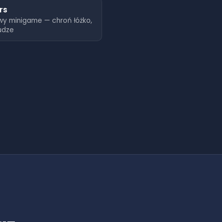
rs
wy minigame — chroń łóżko,
udze