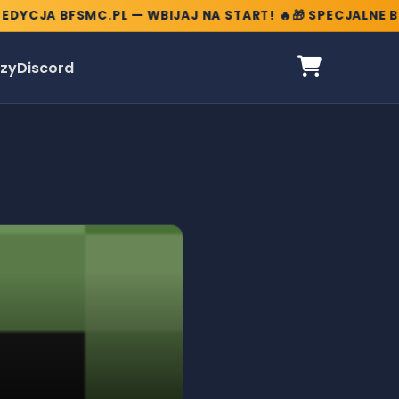
CJA BFSMC.PL — WBIJAJ NA START! 🔥
🎁 SPECJALNE BONU
zy
Discord