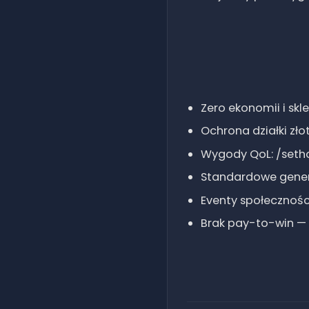
Zero ekonomii i sk
Ochrona działki zło
Wygody QoL: /setho
Standardowe genero
Eventy społeczności
Brak pay-to-win —