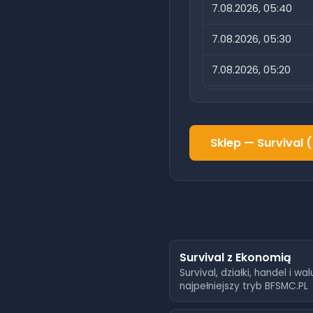
7.08.2026, 05:40
7.08.2026, 05:30
7.08.2026, 05:20
7.08.2026, 05:10
7.08.2026, 05:00
Sklep —
Survival 
7.08.2026, 04:50
7.08.2026, 04:40
7.08.2026, 04:30
7.08.2026, 04:20
Survival z Ekonomią
Survival, działki, handel i wa
7.08.2026, 04:10
najpełniejszy tryb BFSMC.PL