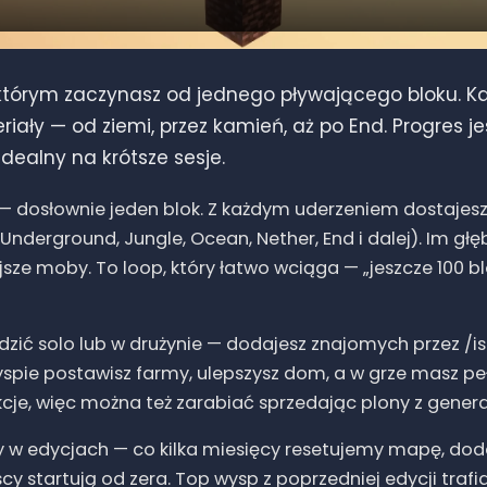
 którym zaczynasz od jednego pływającego bloku. Ka
ały — od ziemi, przez kamień, aż po End. Progres jes
idealny na krótsze sesje.
 — dosłownie jeden blok. Z każdym uderzeniem dostajes
 Underground, Jungle, Ocean, Nether, End i dalej). Im głę
jsze moby. To loop, który łatwo wciąga — „jeszcze 100 b
ić solo lub w drużynie — dodajesz znajomych przez /i
wyspie postawisz farmy, ulepszysz dom, a w grze masz 
kcje, więc można też zarabiać sprzedając plony z genera
 w edycjach — co kilka miesięcy resetujemy mapę, do
y startują od zera. Top wysp z poprzedniej edycji trafia