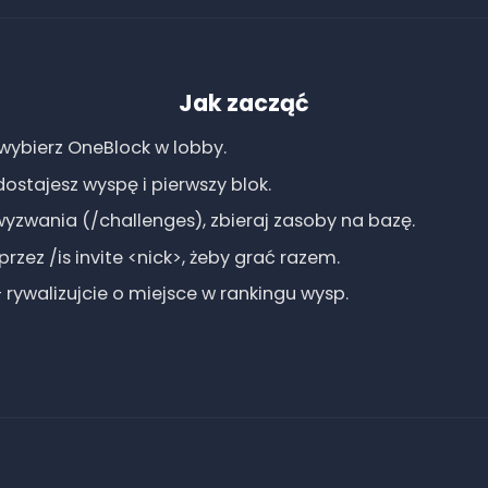
Jak zacząć
 wybierz OneBlock w lobby.
dostajesz wyspę i pierwszy blok.
 wyzwania (/challenges), zbieraj zasoby na bazę.
zez /is invite <nick>, żeby grać razem.
 rywalizujcie o miejsce w rankingu wysp.