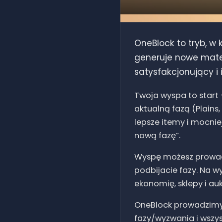
OneBlock to tryb, w
generuje nowe materi
satysfakcjonujący i 
Twoja wyspa to start
aktualną fazą (Plains,
lepsze itemy i mocnie
nową fazę”.
Wyspę możesz prowadz
podbijacie fazy. Na 
ekonomię, sklepy i au
OneBlock prowadzimy
fazy/wyzwania i wszysc