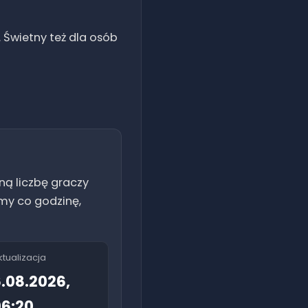
. Świetny też dla osób
ną liczbę graczy
amy co godzinę,
ktualizacja
.08.2026,
6:20