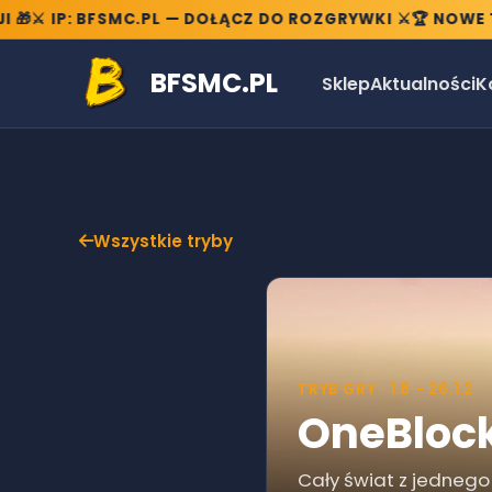
️ IP: BFSMC.PL — DOŁĄCZ DO ROZGRYWKI ⚔️
🏆 NOWE TRYB
BFSMC.PL
Sklep
Aktualności
K
Wszystkie tryby
TRYB GRY ·
1.8 - 26.1.2
OneBloc
Cały świat z jednego 