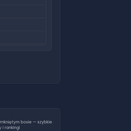
P
amkniętym boxie — szybkie
y i rankingi