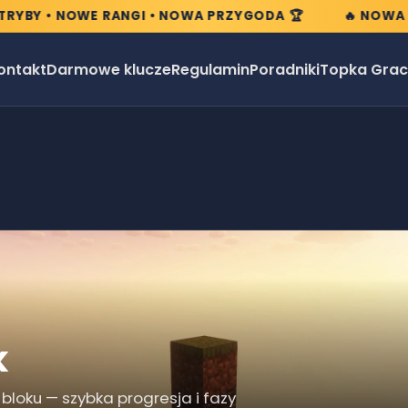
Y • NOWE RANGI • NOWA PRZYGODA 🏆
🔥 NOWA EDYC
ontakt
Darmowe klucze
Regulamin
Poradniki
Topka Grac
k
bloku — szybka progresja i fazy