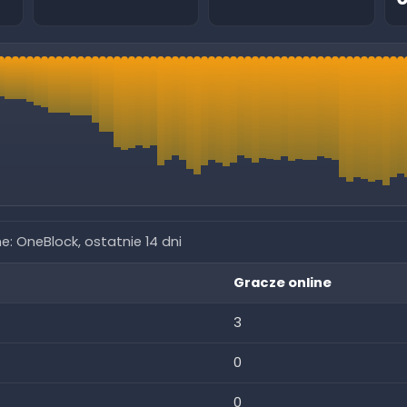
ne:
OneBlock
, ostatnie 14 dni
Gracze online
3
0
0