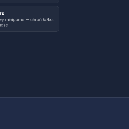
rs
wy minigame — chroń łóżko,
udze