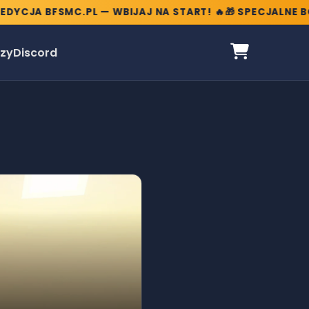
JA BFSMC.PL — WBIJAJ NA START! 🔥
🎁 SPECJALNE BONUS
zy
Discord