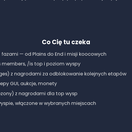
Co Cię tu czeka
 fazami — od Plains do End i misji koocowych
s members, /is top i poziom wyspy
ges) z nagrodami za odblokowanie kolejnych etapów
lepy GUI, aukcje, monety
sezony) z nagrodami dla top wysp
wyspie, włączone w wybranych miejscach