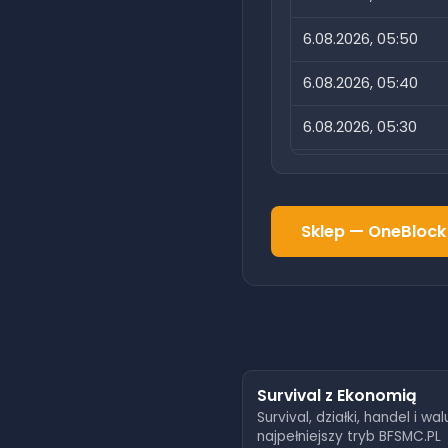
6.08.2026, 05:50
6.08.2026, 05:40
6.08.2026, 05:30
6.08.2026, 05:20
6.08.2026, 05:10
Sklep —
OneBlock
6.08.2026, 05:00
6.08.2026, 04:50
6.08.2026, 04:40
6.08.2026, 04:30
Survival z Ekonomią
Survival, działki, handel i wa
6.08.2026, 04:20
najpełniejszy tryb BFSMC.PL