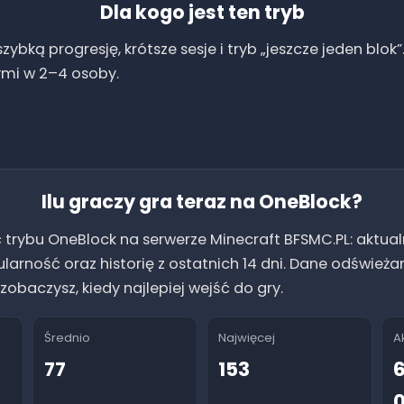
Dla kogo jest ten tryb
zybką progresję, krótsze sesje i tryb „jeszcze jeden blok”
mi w 2–4 osoby.
Ilu graczy gra teraz na
OneBlock
?
 trybu
OneBlock
na serwerze Minecraft BFSMC.PL: aktual
ularność oraz historię z ostatnich 14 dni. Dane odśwież
zobaczysz, kiedy najlepiej wejść do gry.
Średnio
Najwięcej
A
77
153
6
0