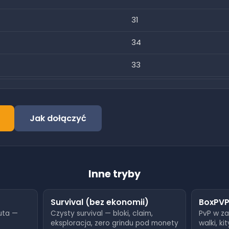
31
34
33
31
31
Jak dołączyć
31
31
Inne tryby
36
36
Survival (bez ekonomii)
BoxPV
luta —
Czysty survival — bloki, claim,
PvP w z
40
eksploracja, zero grindu pod monety
walki, kit