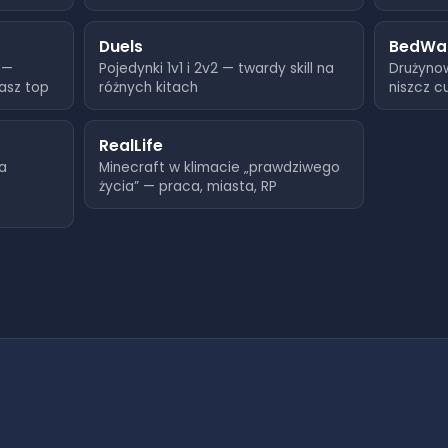
40
Duels
BedWa
 —
Pojedynki 1v1 i 2v2 — twardy skill na
Drużyno
42
jasz top
różnych kitach
niszcz c
46
RealLife
46
a
Minecraft w klimacie „prawdziwego
życia” — praca, miasta, RP
45
45
45
49
52
63