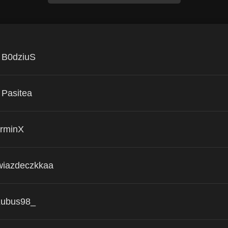
B0dziuS
Pasitea
rminX
iazdeczkkaa
ubus98_