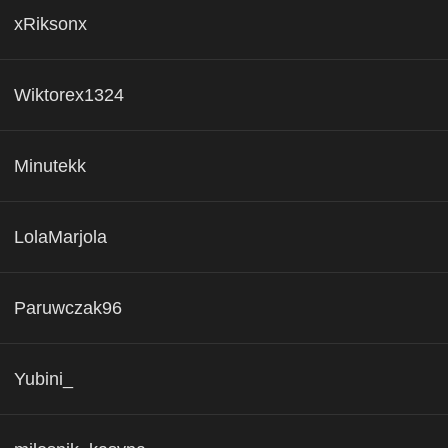
xRiksonx
Wiktorex1324
Minutekk
LolaMarjola
Paruwczak96
Yubini_