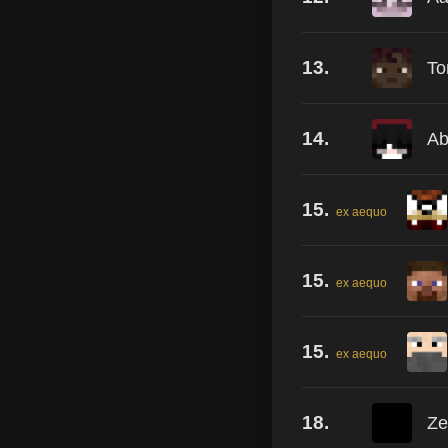
13.
To
14.
Ab
15.
ex aequo
15.
ex aequo
15.
ex aequo
18.
Ze