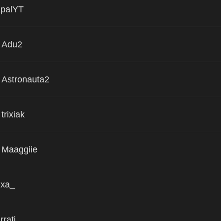
palYT
Adu2
Astronauta2
trixiak
Maaggiie
ixa_
rrati