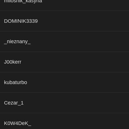
milosnik_kasyna
DOMINIK3339
_nieznany_
J00kerr
kubaturbo
Cezar_1
K0W4DeK_