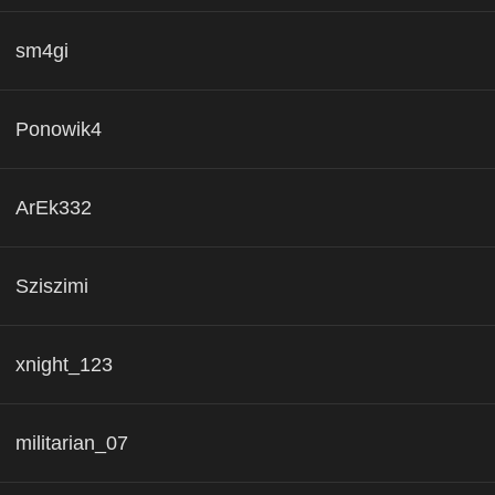
sm4gi
Ponowik4
ArEk332
Sziszimi
xnight_123
militarian_07