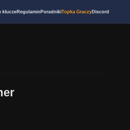
 klucze
Regulamin
Poradniki
Topka Graczy
Discord
mer