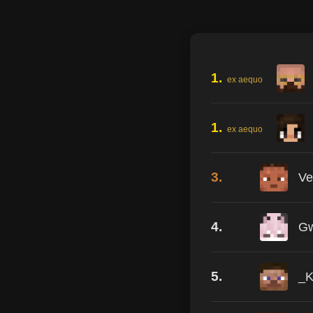
1.
ex aequo
1.
ex aequo
3.
Ve
4.
Gw
5.
_K