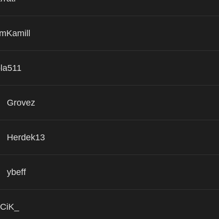
mKamill
la511
Grovez
Herdek13
ybeff
CiK_