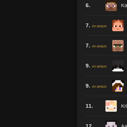
6.
Ka
7.
ex aequo
7.
ex aequo
9.
ex aequo
9.
ex aequo
11.
Kr
12.
Aa