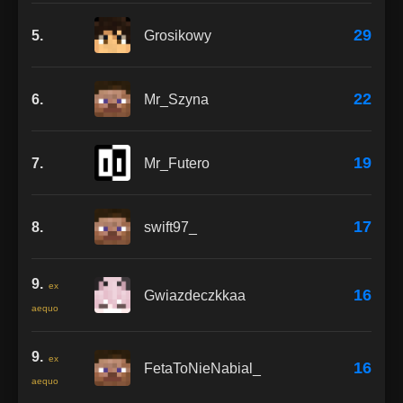
29
5.
Grosikowy
22
6.
Mr_Szyna
19
7.
Mr_Futero
17
8.
swift97_
9.
ex
16
Gwiazdeczkkaa
aequo
9.
ex
16
FetaToNieNabial_
aequo