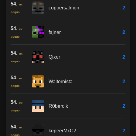
54.
ex
2
coppersalmon_
aequo
54.
ex
2
fajner
aequo
54.
ex
2
Qixer
aequo
54.
ex
2
Waltornista
aequo
54.
ex
2
R0bercik
aequo
54.
ex
2
kepeerMxC2
aequo