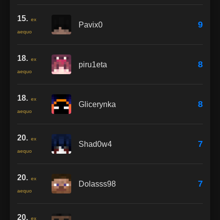
15.
ex
9
Pavix0
aequo
18.
ex
8
piru1eta
aequo
18.
ex
8
Glicerynka
aequo
20.
ex
7
Shad0w4
aequo
20.
ex
7
Dolasss98
aequo
20.
ex