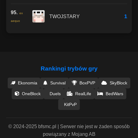
95.
ex
1
TWOJSTARY
aequo
Rankingi trybów gry
Ekonomia
Survival
BoxPVP
SkyBlock
OneBlock
Duels
RealLife
BedWars
KitPvP
© 2024-2025 bfsmc.pl | Serwer nie jest w żaden sposób
powiązany z Mojang AB