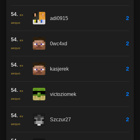
54.
ex
2
adi0915
aequo
54.
ex
2
0wc4xd
aequo
54.
ex
2
kasjerek
aequo
54.
ex
2
victoziomek
aequo
54.
ex
2
Szczur27
aequo