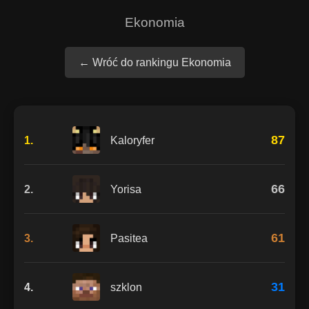
Ekonomia
← Wróć do rankingu Ekonomia
87
1.
Kaloryfer
66
2.
Yorisa
61
3.
Pasitea
31
4.
szklon