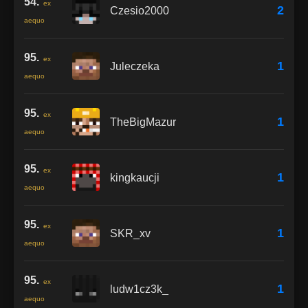
54.
ex
2
Czesio2000
aequo
95.
ex
1
Juleczeka
aequo
95.
ex
1
TheBigMazur
aequo
95.
ex
1
kingkaucji
aequo
95.
ex
1
SKR_xv
aequo
95.
ex
1
ludw1cz3k_
aequo