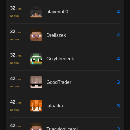
32.
ex
4
playerio00
aequo
32.
ex
4
Dreliszek
aequo
32.
ex
4
Grzybeeeeek
aequo
42.
ex
3
GoodTrader
aequo
42.
ex
3
lataarka
aequo
42.
ex
3
Triacyloglicerol