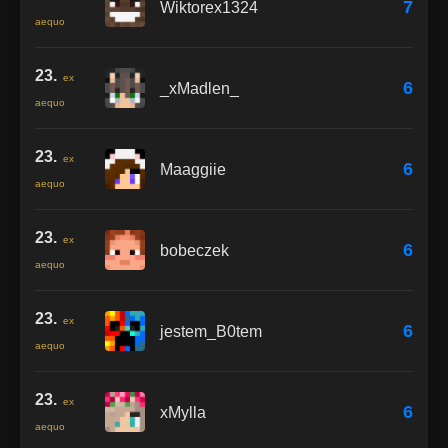
7
Wiktorex1324
aequo
23.
ex
6
_xMadlen_
aequo
23.
ex
6
Maaggiie
aequo
23.
ex
6
bobeczek
aequo
23.
ex
6
jestem_B0tem
aequo
23.
ex
6
xMylla
aequo