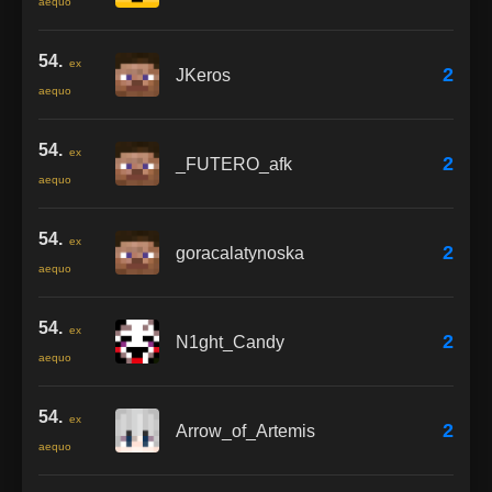
aequo
54.
ex
2
JKeros
aequo
54.
ex
2
_FUTERO_afk
aequo
54.
ex
2
goracalatynoska
aequo
54.
ex
2
N1ght_Candy
aequo
54.
ex
2
Arrow_of_Artemis
aequo