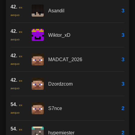
42.
ex
3
Asandil
aequo
42.
ex
3
Wiktor_xD
aequo
42.
ex
3
MADCAT_2026
aequo
42.
ex
3
Dzordzcom
aequo
54.
ex
2
S7nce
aequo
54.
ex
2
hypemiester