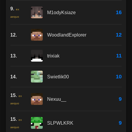
9.
ex
16
M1odyKsiaze
aequo
12
12.
WoodlandExplorer
11
13.
trixiak
10
14.
Swietlik00
15.
ex
9
Nexuu__
aequo
15.
ex
9
SLPWLKRK
aequo