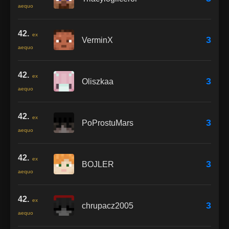
aequo
42.
ex
3
VerminX
aequo
42.
ex
3
Oliszkaa
aequo
42.
ex
3
PoProstuMars
aequo
42.
ex
3
BOJLER
aequo
42.
ex
3
chrupacz2005
aequo