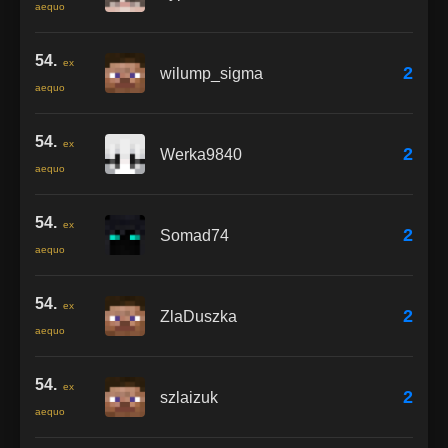
aequo
54.
ex
2
wilump_sigma
aequo
54.
ex
2
Werka9840
aequo
54.
ex
2
Somad74
aequo
54.
ex
2
ZlaDuszka
aequo
54.
ex
2
szlaizuk
aequo