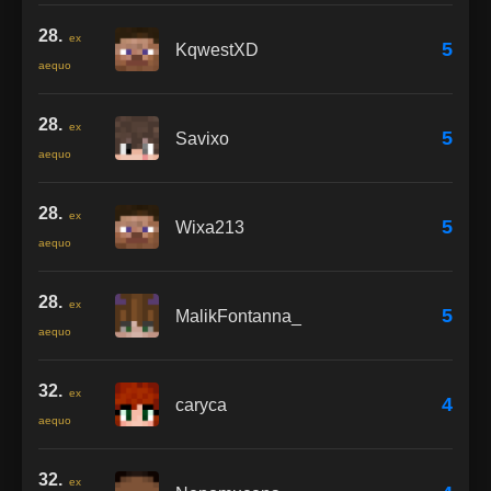
28.
ex
5
KqwestXD
aequo
28.
ex
5
Savixo
aequo
28.
ex
5
Wixa213
aequo
28.
ex
5
MalikFontanna_
aequo
32.
ex
4
caryca
aequo
32.
ex