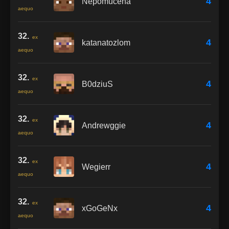
4
Nepomucena
aequo
32.
ex
4
katanatozlom
aequo
32.
ex
4
B0dziuS
aequo
32.
ex
4
Andrewggie
aequo
32.
ex
4
Wegierr
aequo
32.
ex
4
xGoGeNx
aequo