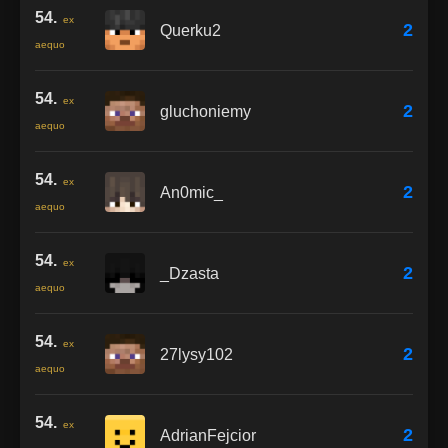
54.
ex
2
Querku2
aequo
54.
ex
2
gluchoniemy
aequo
54.
ex
2
An0mic_
aequo
54.
ex
2
_Dzasta
aequo
54.
ex
2
27lysy102
aequo
54.
ex
2
AdrianFejcior