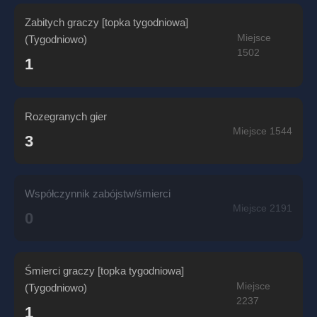
Zabitych graczy [topka tygodniowa]
Miejsce
(Tygodniowo)
1502
1
Rozegranych gier
Miejsce 1544
3
Współczynnik zabójstw/śmierci
Miejsce 2191
0
Śmierci graczy [topka tygodniowa]
Miejsce
(Tygodniowo)
2237
1