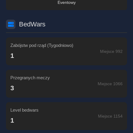
Eventowy
BedWars
Zabójstw pod rząd (Tygodniowo)
Miejsce 992
1
Przegranych meczy
Miejsce 1066
3
Level bedwars
Miejsce 1154
1