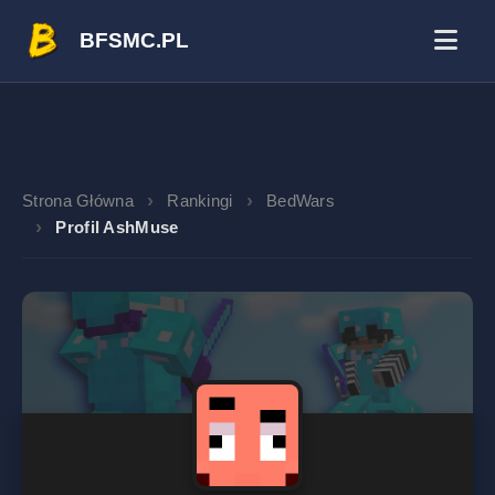
BFSMC.PL
Strona Główna
Rankingi
BedWars
Profil AshMuse