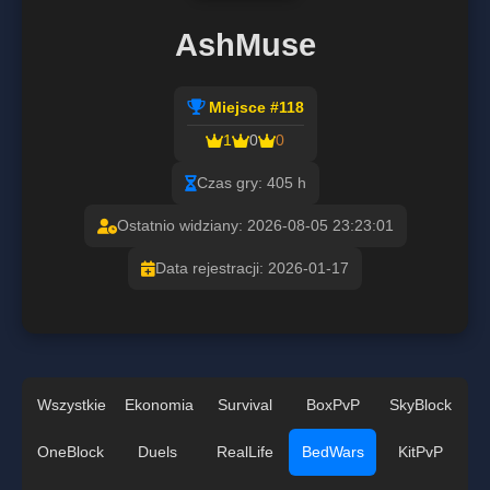
AshMuse
Miejsce #118
1
0
0
Czas gry: 405 h
Ostatnio widziany: 2026-08-05 23:23:01
Data rejestracji: 2026-01-17
Wszystkie
Ekonomia
Survival
BoxPvP
SkyBlock
OneBlock
Duels
RealLife
BedWars
KitPvP